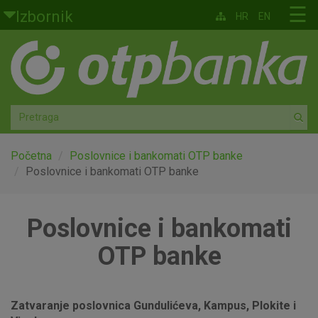
Skoči na glavni sadržaj
☰
Izbornik
HR
EN
Građani
Privatno bankarstvo
Agro
Mala poduzeća i obrtnici
Početna
Poslovnice i bankomati OTP banke
Poslovnice i bankomati OTP banke
Srednja i velika poduzeća
Poslovnice i bankomati
Globalna tržišta
OTP banke
Faktoring
O nama
Zatvaranje poslovnica Gundulićeva, Kampus, Plokite i