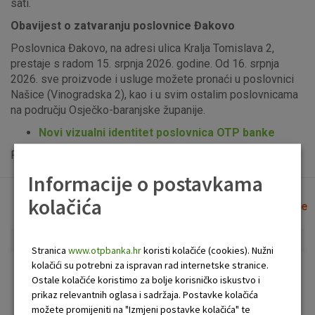
sati.
Obavijest o zatvaranju poslovnice Đakovo
Poslovnica Đakovo, na adresi ulica Kralja Tomislava 2,
prestaje s radom 15. srpnja 2026. godine. Od 16. srpnja
2026. sve proizvode i usluge možete pronaći u poslovnici
Našice (Vinogradska 2), kao i u svim ostalim poslovnicama
na području Osječko-baranjske županije.
Novi vizualni identitet poslovnica OTP banke
Popis uplatno-isplatnih bankomata možete vidjeti
ovdje
.
Informacije o postavkama
kolačića
Lista poslovnica i bankomata
Očisti filtere
Stranica
www.otpbanka.hr
koristi kolačiće (cookies). Nužni
kolačići su potrebni za ispravan rad internetske stranice.
Bankomat
Poslovnica
Ostale kolačiće koristimo za bolje korisničko iskustvo i
prikaz relevantnih oglasa i sadržaja. Postavke kolačića
možete promijeniti na "Izmjeni postavke kolačića" te