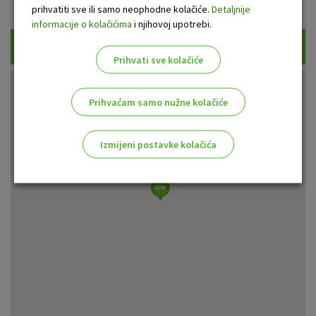
Prikaži samo uplatne bankomate
prihvatiti sve ili samo neophodne kolačiće.
Detaljnije
informacije o kolačićima
i njihovoj upotrebi.
Traži
Prihvati sve kolačiće
Prihvaćam samo nužne kolačiće
Izmijeni postavke kolačića
Odaberite najbolju opciju za vas!
Marketinški kolačići
Analitički kolačići
Nužni kolačići