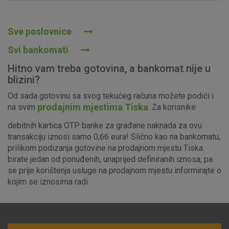
Prihvaćam upotrebu navedenih kolačića
Sve poslovnice
Svi bankomati
Nužni (tehnički) kolačići - uvijek aktivni
Hitno vam treba gotovina, a bankomat nije u
Ovi kolačići nužni su za funkcioniranje internetske stranice i
blizini?
ne mogu se isključiti u našim sustavima. Uobičajeno se
Od sada gotovinu sa svog tekućeg računa možete podići i
postavljaju kao odgovor na vaše radnje koje uključuju zahtjev
prodajnim mjestima Tiska
na svim
. Za korisnike
za uslugama, kao što su postavke kolačića. Svoj preglednik
možete postaviti da blokira te kolačiće ili pošalje upozorenje
debitnih kartica OTP banke za građane naknada za ovu
o njima, ali u tom slučaju neki dijelovi stranice neće raditi. Ti
transakciju iznosi samo 0,66 eura! Slično kao na bankomatu,
kolačići ne pohranjuju nikakve informacije koje bi vas mogle
prilikom podizanja gotovine na prodajnom mjestu Tiska
identificirati.
birate jedan od ponuđenih, unaprijed definiranih iznosa, pa
se prije korištenja usluge na prodajnom mjestu informirajte o
Detaljnije informacije o kolačićima
kojim se iznosima radi.