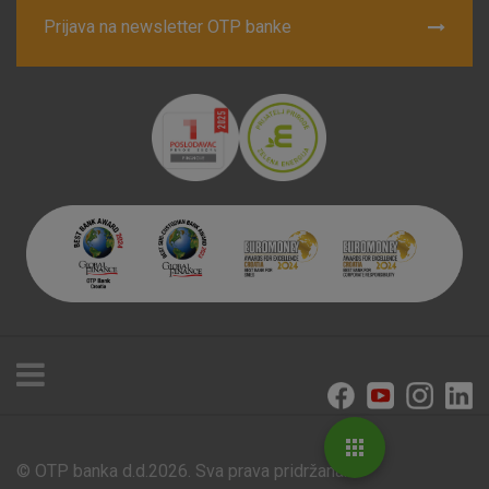
Prijava na newsletter OTP banke
© OTP banka d.d.2026. Sva prava pridržana.
Poslovnice i bankomati