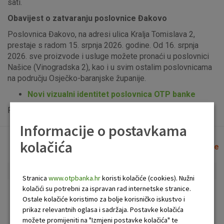
sati.
Obavijest o zatvaranju poslovnice Đakovo
Poslovnica Đakovo, na adresi ulica Kralja Tomislava 2,
prestaje s radom 15. srpnja 2026. godine. Od 16. srpnja
2026. sve proizvode i usluge možete pronaći u poslovnici
Našice (Vinogradska 2), kao i u svim ostalim poslovnicama
na području Osječko-baranjske županije.
Novi vizualni identitet poslovnica OTP banke
Popis uplatno-isplatnih bankomata možete vidjeti
ovdje
.
Informacije o postavkama
kolačića
Lista poslovnica i bankomata
Očisti filtere
Stranica
www.otpbanka.hr
koristi kolačiće (cookies). Nužni
kolačići su potrebni za ispravan rad internetske stranice.
Bankomat
Poslovnica
Ostale kolačiće koristimo za bolje korisničko iskustvo i
prikaz relevantnih oglasa i sadržaja. Postavke kolačića
možete promijeniti na "Izmjeni postavke kolačića" te