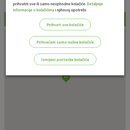
Prikaži samo uplatne bankomate
prihvatiti sve ili samo neophodne kolačiće.
Detaljnije
informacije o kolačićima
i njihovoj upotrebi.
Traži
Prihvati sve kolačiće
Prihvaćam samo nužne kolačiće
Izmijeni postavke kolačića
Odaberite najbolju opciju za vas!
Marketinški kolačići
Analitički kolačići
Nužni kolačići