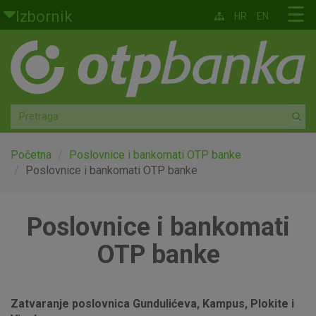
Skoči na glavni sadržaj
☰
Izbornik
HR
EN
Građani
Privatno bankarstvo
Agro
Mala poduzeća i obrtnici
Početna
Poslovnice i bankomati OTP banke
Poslovnice i bankomati OTP banke
Srednja i velika poduzeća
Poslovnice i bankomati
Globalna tržišta
OTP banke
Faktoring
O nama
Zatvaranje poslovnica Gundulićeva, Kampus, Plokite i