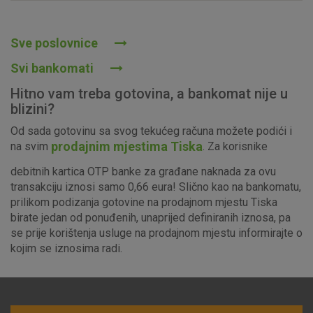
Prihvaćam upotrebu navedenih kolačića
Sve poslovnice
Svi bankomati
Nužni (tehnički) kolačići - uvijek aktivni
Hitno vam treba gotovina, a bankomat nije u
Ovi kolačići nužni su za funkcioniranje internetske stranice i
blizini?
ne mogu se isključiti u našim sustavima. Uobičajeno se
Od sada gotovinu sa svog tekućeg računa možete podići i
postavljaju kao odgovor na vaše radnje koje uključuju zahtjev
prodajnim mjestima Tiska
na svim
. Za korisnike
za uslugama, kao što su postavke kolačića. Svoj preglednik
možete postaviti da blokira te kolačiće ili pošalje upozorenje
debitnih kartica OTP banke za građane naknada za ovu
o njima, ali u tom slučaju neki dijelovi stranice neće raditi. Ti
transakciju iznosi samo 0,66 eura! Slično kao na bankomatu,
kolačići ne pohranjuju nikakve informacije koje bi vas mogle
prilikom podizanja gotovine na prodajnom mjestu Tiska
identificirati.
birate jedan od ponuđenih, unaprijed definiranih iznosa, pa
se prije korištenja usluge na prodajnom mjestu informirajte o
Detaljnije informacije o kolačićima
kojim se iznosima radi.