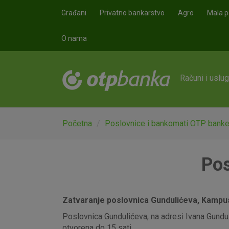
Skoči na glavni sadržaj
Građani
Privatno bankarstvo
Agro
Mala p
O nama
Računi i uslu
Početna
Poslovnice i bankomati OTP bank
Pos
Zatvaranje poslovnica Gundulićeva, Kampus,
Poslovnica Gundulićeva, na adresi Ivana Gunduli
otvorena do 15 sati.