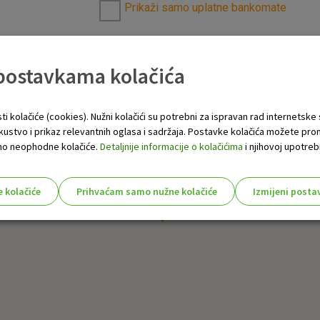
Prikaži samo uplatne bankomate
 postavkama kolačića
ti kolačiće (cookies). Nužni kolačići su potrebni za ispravan rad internetske
skustvo i prikaz relevantnih oglasa i sadržaja. Postavke kolačića možete pro
 samo neophodne kolačiće.
Detaljnije informacije o kolačićima
i njihovoj upotrebi
e kolačiće
Prihvaćam samo nužne kolačiće
Izmijeni posta
s!
Nužni (tehnički) kolačići - uvijek 
Nužni
kolačići
Ovi kolačići nužni su za funkcioniranje internet