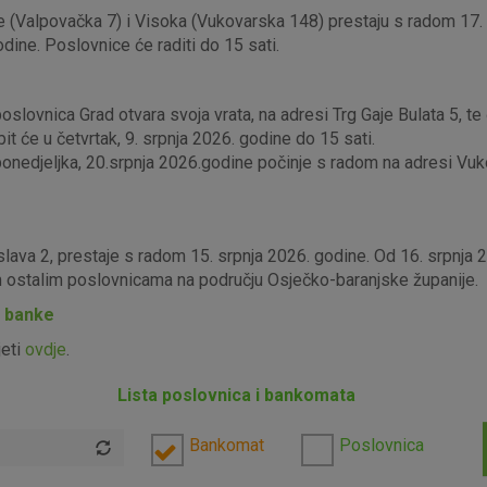
 (Valpovačka 7) i Visoka (Vukovarska 148) prestaju s radom 17. s
odine. Poslovnice će raditi do 15 sati.
lovnica Grad otvara svoja vrata, na adresi Trg Gaje Bulata 5, te ć
it će u četvrtak, 9. srpnja 2026. godine do 15 sati.
edjeljka, 20.srpnja 2026.godine počinje s radom na adresi Vukova
slava 2, prestaje s radom 15. srpnja 2026. godine. Od 16. srpnja
im ostalim poslovnicama na području Osječko-baranjske županije.
P banke
jeti
ovdje
.
Lista poslovnica i bankomata
Bankomat
Poslovnica