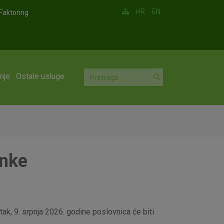
HR
EN
Faktoring
nje
Ostale usluge
anke
ak, 9. srpnja 2026. godine poslovnica će biti