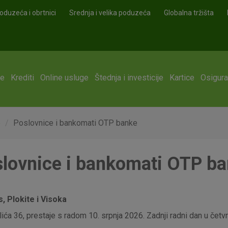
oduzeća i obrtnici
Srednja i velika poduzeća
Globalna tržišta
ge
Krediti
Online usluge
Štednja i investicije
Kartice
Osigura
e
Poslovnice i bankomati OTP banke
lovnice i bankomati OTP b
 Plokite i Visoka
ća 36, prestaje s radom 10. srpnja 2026. Zadnji radni dan u četvrt