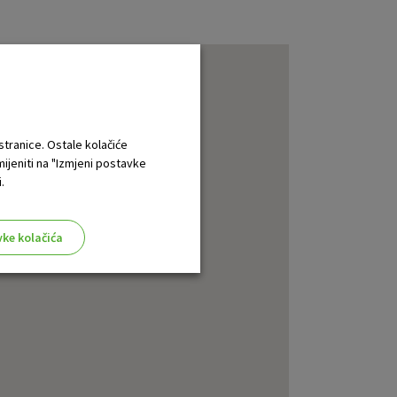
 stranice. Ostale kolačiće
mijeniti na "Izmjeni postavke
.
vke kolačića
aktivni
ske stranice i ne mogu se