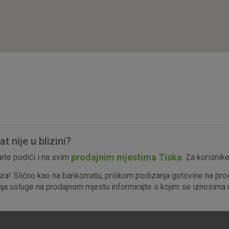
isključiti u našim sustavima. Uobičajeno se pos
radnje koje uključuju zahtjev za uslugama, kao 
preglednik možete postaviti da blokira te kolač
njima, ali u tom slučaju neki dijelovi stranice neće
pohranjuju nikakve informacije koje bi vas mogle
Analitički
Detaljnije informacije o kolačićima
kolačići
 nije u blizini?
Marketinški
prodajnim mjestima Tiska
te podići i na svim
. Za korisnik
kolačići
ura! Slično kao na bankomatu, prilikom podizanja gotovine na pro
enja usluge na prodajnom mjestu informirajte o kojim se iznosima r
denih kolačića