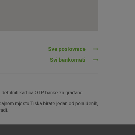
tavljaju kao odgovor na vaše
što su postavke kolačića. Svoj
iće ili pošalje upozorenje o
 raditi. Ti kolačići ne
 identificirati.
Sve poslovnice
Svi bankomati
e debitnih kartica OTP banke za građane
dajnom mjestu Tiska birate jedan od ponuđenih,
adi.