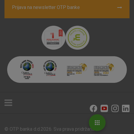
Prijava na newsletter OTP banke
© OTP banka d.d.2026. Sva prava pridržana.
Poslovnice i bankomati