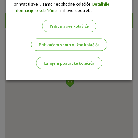
Prikaži samo uplatne bankomate
prihvatiti sve ili samo neophodne kolačiće.
Detaljnije
informacije o kolačićima
i njihovoj upotrebi.
Traži
Prihvati sve kolačiće
Prihvaćam samo nužne kolačiće
Izmijeni postavke kolačića
Odaberite najbolju opciju za vas!
Marketinški kolačići
Analitički kolačići
Nužni kolačići