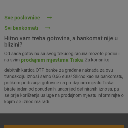
Prihvaćam upotrebu navedenih kolačića
Sve poslovnice
Svi bankomati
Nužni (tehnički) kolačići - uvijek aktivni
Hitno vam treba gotovina, a bankomat nije u
Ovi kolačići nužni su za funkcioniranje internetske stranice i
blizini?
ne mogu se isključiti u našim sustavima. Uobičajeno se
Od sada gotovinu sa svog tekućeg računa možete podići i
postavljaju kao odgovor na vaše radnje koje uključuju zahtjev
prodajnim mjestima Tiska
na svim
. Za korisnike
za uslugama, kao što su postavke kolačića. Svoj preglednik
možete postaviti da blokira te kolačiće ili pošalje upozorenje
debitnih kartica OTP banke za građane naknada za ovu
o njima, ali u tom slučaju neki dijelovi stranice neće raditi. Ti
transakciju iznosi samo 0,66 eura! Slično kao na bankomatu,
kolačići ne pohranjuju nikakve informacije koje bi vas mogle
prilikom podizanja gotovine na prodajnom mjestu Tiska
identificirati.
birate jedan od ponuđenih, unaprijed definiranih iznosa, pa
se prije korištenja usluge na prodajnom mjestu informirajte o
Detaljnije informacije o kolačićima
kojim se iznosima radi.