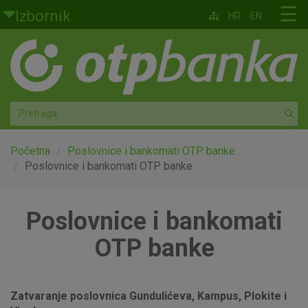
Skoči na glavni sadržaj
☰
Izbornik
HR
EN
Građani
Privatno bankarstvo
Agro
Mala poduzeća i obrtnici
Početna
Poslovnice i bankomati OTP banke
Poslovnice i bankomati OTP banke
Srednja i velika poduzeća
Poslovnice i bankomati
Globalna tržišta
OTP banke
Faktoring
O nama
Zatvaranje poslovnica Gundulićeva, Kampus, Plokite i