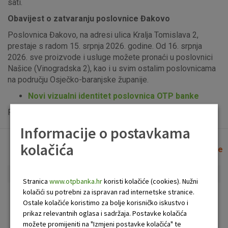
sati.
Obavijest o zatvaranju poslovnice Đakovo
Poslovnica Đakovo, na adresi ulica Kralja Tomislava 2,
prestaje s radom 15. srpnja 2026. godine. Od 16. srpnja
2026. sve proizvode i usluge možete pronaći u poslovnici
Našice (Vinogradska 2), kao i u svim ostalim poslovnicama
na području Osječko-baranjske županije.
Novi vizualni identitet poslovnica OTP banke
Popis uplatno-isplatnih bankomata možete vidjeti
ovdje
.
Informacije o postavkama
kolačića
Lista poslovnica i bankomata
Očisti filtere
Stranica
www.otpbanka.hr
koristi kolačiće (cookies). Nužni
kolačići su potrebni za ispravan rad internetske stranice.
Bankomat
Poslovnica
Ostale kolačiće koristimo za bolje korisničko iskustvo i
prikaz relevantnih oglasa i sadržaja. Postavke kolačića
možete promijeniti na "Izmjeni postavke kolačića" te