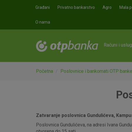
Skoči na glavni sadržaj
Građani
Privatno bankarstvo
Agro
Mala p
O nama
Računi i uslu
Početna
Poslovnice i bankomati OTP bank
Pos
Zatvaranje poslovnica Gundulićeva, Kampus,
Poslovnica Gundulićeva, na adresi Ivana Gunduli
otvorena do 15 sati.