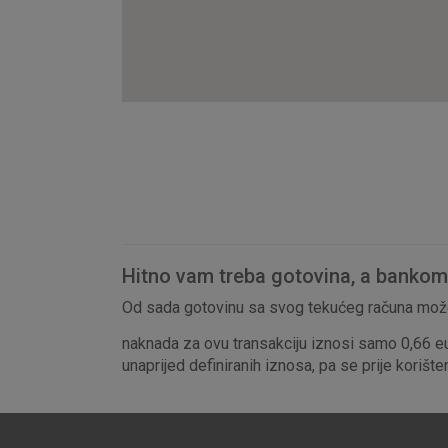
Hitno vam treba gotovina, a bankomat
Od sada gotovinu sa svog tekućeg računa može
naknada za ovu transakciju iznosi samo 0,66 e
unaprijed definiranih iznosa, pa se prije korišt
Prihvaćam upotrebu nave