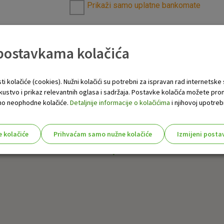
Prikaži samo uplatne bankomate
 postavkama kolačića
ti kolačiće (cookies). Nužni kolačići su potrebni za ispravan rad internetske
skustvo i prikaz relevantnih oglasa i sadržaja. Postavke kolačića možete pro
 samo neophodne kolačiće.
Detaljnije informacije o kolačićima
i njihovoj upotrebi
e kolačiće
Prihvaćam samo nužne kolačiće
Izmijeni posta
s!
Nužni (tehnički) kolačići - uvijek 
Nužni
kolačići
Ovi kolačići nužni su za funkcioniranje internet