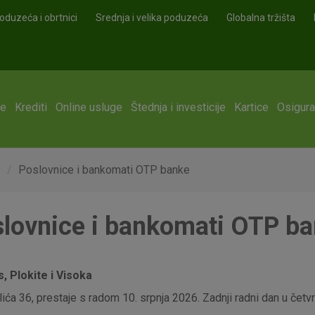
oduzeća i obrtnici
Srednja i velika poduzeća
Globalna tržišta
ge
Krediti
Online usluge
Štednja i investicije
Kartice
Osigura
e
Poslovnice i bankomati OTP banke
lovnice i bankomati OTP b
 Plokite i Visoka
ća 36, prestaje s radom 10. srpnja 2026. Zadnji radni dan u četvrt