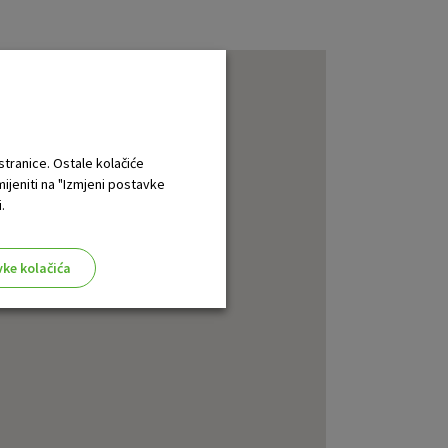
 stranice. Ostale kolačiće
mijeniti na "Izmjeni postavke
.
vke kolačića
aktivni
ske stranice i ne mogu se