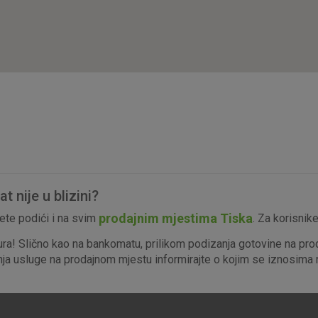
isključiti u našim sustavima. Uobičajeno se pos
radnje koje uključuju zahtjev za uslugama, kao 
preglednik možete postaviti da blokira te kolač
njima, ali u tom slučaju neki dijelovi stranice neće
pohranjuju nikakve informacije koje bi vas mogle
Analitički
Detaljnije informacije o kolačićima
kolačići
 nije u blizini?
Marketinški
prodajnim mjestima Tiska
te podići i na svim
. Za korisnik
kolačići
ura! Slično kao na bankomatu, prilikom podizanja gotovine na pro
enja usluge na prodajnom mjestu informirajte o kojim se iznosima r
denih kolačića