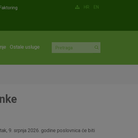
HR
EN
Faktoring
nje
Ostale usluge
anke
ak, 9. srpnja 2026. godine poslovnica će biti