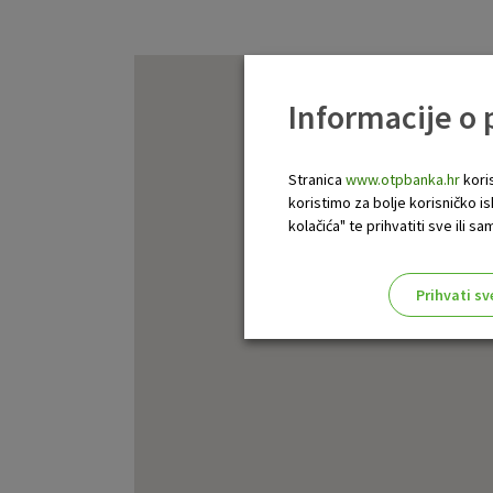
Informacije o
Stranica
www.otpbanka.hr
koris
koristimo za bolje korisničko i
kolačića" te prihvatiti sve ili
Prihvati sv
Odaberite najbolju opciju za va