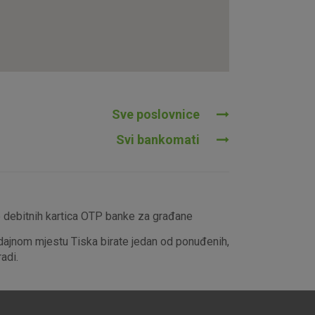
tavljaju kao odgovor na vaše
što su postavke kolačića. Svoj
iće ili pošalje upozorenje o
 raditi. Ti kolačići ne
 identificirati.
Sve poslovnice
Svi bankomati
e debitnih kartica OTP banke za građane
dajnom mjestu Tiska birate jedan od ponuđenih,
adi.