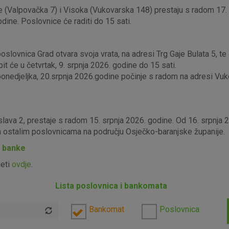
 (Valpovačka 7) i Visoka (Vukovarska 148) prestaju s radom 17. s
odine. Poslovnice će raditi do 15 sati.
lovnica Grad otvara svoja vrata, na adresi Trg Gaje Bulata 5, te ć
it će u četvrtak, 9. srpnja 2026. godine do 15 sati.
edjeljka, 20.srpnja 2026.godine počinje s radom na adresi Vukova
slava 2, prestaje s radom 15. srpnja 2026. godine. Od 16. srpnja
im ostalim poslovnicama na području Osječko-baranjske županije.
P banke
jeti
ovdje
.
Lista poslovnica i bankomata
Bankomat
Poslovnica