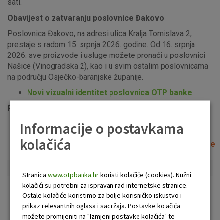
sati.
Obavijest o zatvaranju poslovnice Đakovo
Poslovnica Đakovo, na adresi ulica Kralja Tomislava 2,
prestaje s radom 15. srpnja 2026. godine. Od 16. srpnja
2026. sve proizvode i usluge možete pronaći u poslovnici
Našice (Vinogradska 2), kao i u svim ostalim poslovnicama
na području Osječko-baranjske županije.
Novi vizualni identitet poslovnica OTP banke
Popis uplatno-isplatnih bankomata možete vidjeti
ovdje
.
Informacije o postavkama
kolačića
Lista poslovnica i bankomata
Očisti filtere
Stranica
www.otpbanka.hr
koristi kolačiće (cookies). Nužni
kolačići su potrebni za ispravan rad internetske stranice.
Bankomat
Poslovnica
Ostale kolačiće koristimo za bolje korisničko iskustvo i
prikaz relevantnih oglasa i sadržaja. Postavke kolačića
možete promijeniti na "Izmjeni postavke kolačića" te