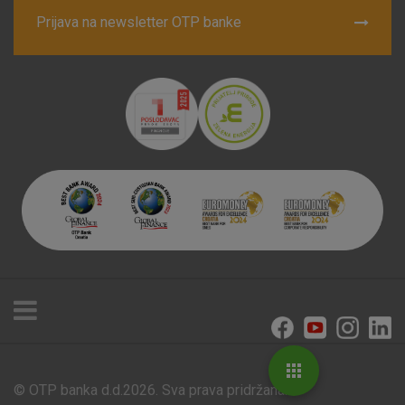
Prijava na newsletter OTP banke
© OTP banka d.d.2026. Sva prava pridržana.
Poslovnice i bankomati