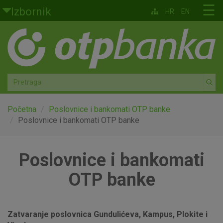
Skoči na glavni sadržaj
☰
Izbornik
HR
EN
Građani
Privatno bankarstvo
Agro
Mala poduzeća i obrtnici
Početna
Poslovnice i bankomati OTP banke
Poslovnice i bankomati OTP banke
Srednja i velika poduzeća
Poslovnice i bankomati
Globalna tržišta
OTP banke
Faktoring
O nama
Zatvaranje poslovnica Gundulićeva, Kampus, Plokite i