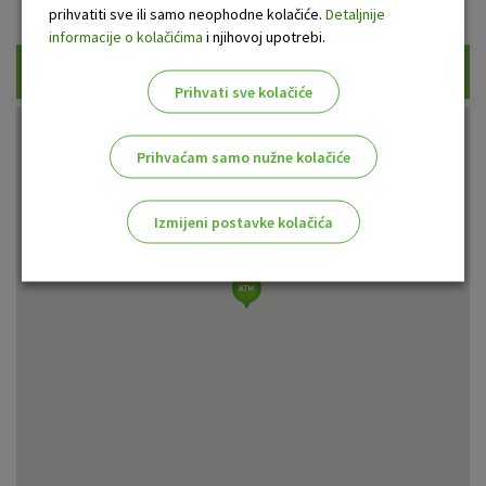
Prikaži samo uplatne bankomate
prihvatiti sve ili samo neophodne kolačiće.
Detaljnije
informacije o kolačićima
i njihovoj upotrebi.
Traži
Prihvati sve kolačiće
Prihvaćam samo nužne kolačiće
Izmijeni postavke kolačića
Odaberite najbolju opciju za vas!
Marketinški kolačići
Analitički kolačići
Nužni kolačići