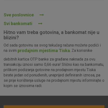
Prihvaćam upotrebu navedenih kolačića
Sve poslovnice
Svi bankomati
Nužni (tehnički) kolačići - uvijek aktivni
Hitno vam treba gotovina, a bankomat nije u
Ovi kolačići nužni su za funkcioniranje internetske stranice i
blizini?
ne mogu se isključiti u našim sustavima. Uobičajeno se
Od sada gotovinu sa svog tekućeg računa možete podići i
postavljaju kao odgovor na vaše radnje koje uključuju zahtjev
prodajnim mjestima Tiska
na svim
. Za korisnike
za uslugama, kao što su postavke kolačića. Svoj preglednik
možete postaviti da blokira te kolačiće ili pošalje upozorenje
debitnih kartica OTP banke za građane naknada za ovu
o njima, ali u tom slučaju neki dijelovi stranice neće raditi. Ti
transakciju iznosi samo 0,66 eura! Slično kao na bankomatu,
kolačići ne pohranjuju nikakve informacije koje bi vas mogle
prilikom podizanja gotovine na prodajnom mjestu Tiska
identificirati.
birate jedan od ponuđenih, unaprijed definiranih iznosa, pa
se prije korištenja usluge na prodajnom mjestu informirajte o
Detaljnije informacije o kolačićima
kojim se iznosima radi.