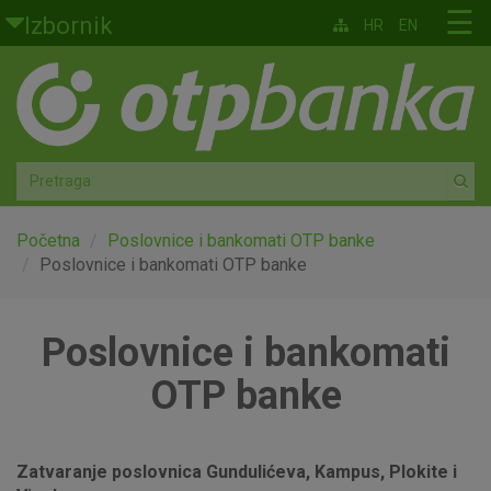
Skoči na glavni sadržaj
☰
Izbornik
HR
EN
Građani
Privatno bankarstvo
Agro
Mala poduzeća i obrtnici
Početna
Poslovnice i bankomati OTP banke
Poslovnice i bankomati OTP banke
Srednja i velika poduzeća
Poslovnice i bankomati
Globalna tržišta
OTP banke
Faktoring
O nama
Zatvaranje poslovnica Gundulićeva, Kampus, Plokite i