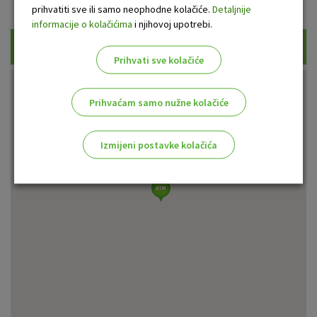
Prikaži samo uplatne bankomate
prihvatiti sve ili samo neophodne kolačiće.
Detaljnije
informacije o kolačićima
i njihovoj upotrebi.
Traži
Prihvati sve kolačiće
Prihvaćam samo nužne kolačiće
Izmijeni postavke kolačića
Odaberite najbolju opciju za vas!
Marketinški kolačići
Analitički kolačići
Nužni kolačići