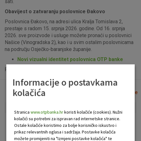
sati.
Obavijest o zatvaranju poslovnice Đakovo
Poslovnica Đakovo, na adresi ulica Kralja Tomislava 2,
prestaje s radom 15. srpnja 2026. godine. Od 16. srpnja
2026. sve proizvode i usluge možete pronaći u poslovnici
Našice (Vinogradska 2), kao i u svim ostalim poslovnicama
na području Osječko-baranjske županije.
Novi vizualni identitet poslovnica OTP banke
Popis uplatno-isplatnih bankomata možete vidjeti
ovdje
.
Informacije o postavkama
kolačića
Lista poslovnica i bankomata
Očisti filtere
Stranica
www.otpbanka.hr
koristi kolačiće (cookies). Nužni
kolačići su potrebni za ispravan rad internetske stranice.
Bankomat
Poslovnica
Ostale kolačiće koristimo za bolje korisničko iskustvo i
prikaz relevantnih oglasa i sadržaja. Postavke kolačića
možete promijeniti na "Izmjeni postavke kolačića" te