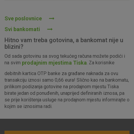
Prihvaćam upotrebu navedenih kolačića
Sve poslovnice
Svi bankomati
Nužni (tehnički) kolačići - uvijek aktivni
Hitno vam treba gotovina, a bankomat nije u
Ovi kolačići nužni su za funkcioniranje internetske stranice i
blizini?
ne mogu se isključiti u našim sustavima. Uobičajeno se
Od sada gotovinu sa svog tekućeg računa možete podići i
postavljaju kao odgovor na vaše radnje koje uključuju zahtjev
prodajnim mjestima Tiska
na svim
. Za korisnike
za uslugama, kao što su postavke kolačića. Svoj preglednik
možete postaviti da blokira te kolačiće ili pošalje upozorenje
debitnih kartica OTP banke za građane naknada za ovu
o njima, ali u tom slučaju neki dijelovi stranice neće raditi. Ti
transakciju iznosi samo 0,66 eura! Slično kao na bankomatu,
kolačići ne pohranjuju nikakve informacije koje bi vas mogle
prilikom podizanja gotovine na prodajnom mjestu Tiska
identificirati.
birate jedan od ponuđenih, unaprijed definiranih iznosa, pa
se prije korištenja usluge na prodajnom mjestu informirajte o
Detaljnije informacije o kolačićima
kojim se iznosima radi.