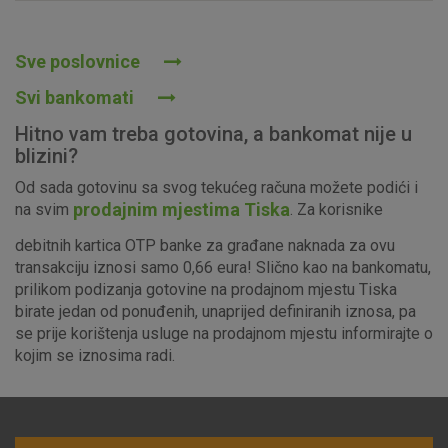
Prihvaćam upotrebu navedenih kolačića
Sve poslovnice
Svi bankomati
Nužni (tehnički) kolačići - uvijek aktivni
Hitno vam treba gotovina, a bankomat nije u
Ovi kolačići nužni su za funkcioniranje internetske stranice i
blizini?
ne mogu se isključiti u našim sustavima. Uobičajeno se
Od sada gotovinu sa svog tekućeg računa možete podići i
postavljaju kao odgovor na vaše radnje koje uključuju zahtjev
prodajnim mjestima Tiska
na svim
. Za korisnike
za uslugama, kao što su postavke kolačića. Svoj preglednik
možete postaviti da blokira te kolačiće ili pošalje upozorenje
debitnih kartica OTP banke za građane naknada za ovu
o njima, ali u tom slučaju neki dijelovi stranice neće raditi. Ti
transakciju iznosi samo 0,66 eura! Slično kao na bankomatu,
kolačići ne pohranjuju nikakve informacije koje bi vas mogle
prilikom podizanja gotovine na prodajnom mjestu Tiska
identificirati.
birate jedan od ponuđenih, unaprijed definiranih iznosa, pa
se prije korištenja usluge na prodajnom mjestu informirajte o
Detaljnije informacije o kolačićima
kojim se iznosima radi.