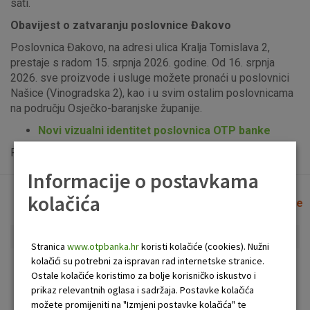
sati.
Obavijest o zatvaranju poslovnice Đakovo
Poslovnica Đakovo, na adresi ulica Kralja Tomislava 2,
prestaje s radom 15. srpnja 2026. godine. Od 16. srpnja
2026. sve proizvode i usluge možete pronaći u poslovnici
Našice (Vinogradska 2), kao i u svim ostalim poslovnicama
na području Osječko-baranjske županije.
Novi vizualni identitet poslovnica OTP banke
Popis uplatno-isplatnih bankomata možete vidjeti
ovdje
.
Informacije o postavkama
kolačića
Lista poslovnica i bankomata
Očisti filtere
Stranica
www.otpbanka.hr
koristi kolačiće (cookies). Nužni
kolačići su potrebni za ispravan rad internetske stranice.
Bankomat
Poslovnica
Ostale kolačiće koristimo za bolje korisničko iskustvo i
prikaz relevantnih oglasa i sadržaja. Postavke kolačića
možete promijeniti na "Izmjeni postavke kolačića" te