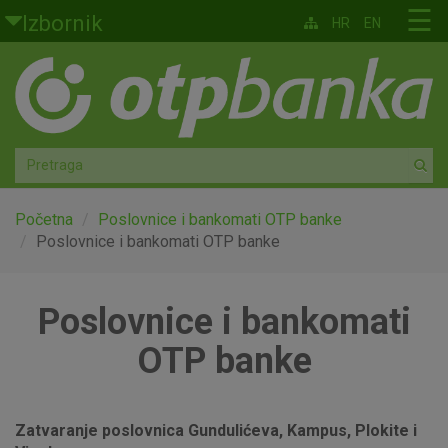
Skoči na glavni sadržaj
☰
Izbornik
HR
EN
Građani
Privatno bankarstvo
Agro
Mala poduzeća i obrtnici
Početna
Poslovnice i bankomati OTP banke
Poslovnice i bankomati OTP banke
Srednja i velika poduzeća
Poslovnice i bankomati
Globalna tržišta
OTP banke
Faktoring
O nama
Zatvaranje poslovnica Gundulićeva, Kampus, Plokite i