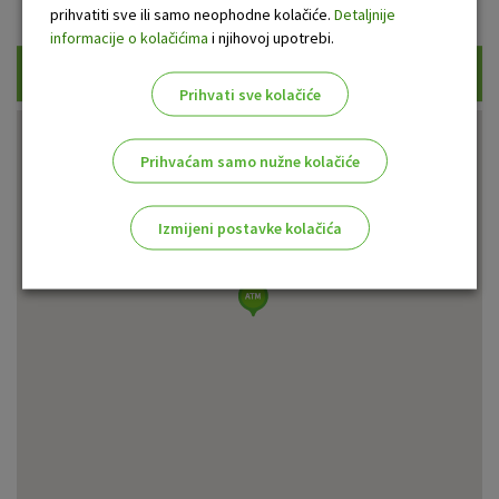
Prikaži samo uplatne bankomate
prihvatiti sve ili samo neophodne kolačiće.
Detaljnije
informacije o kolačićima
i njihovoj upotrebi.
Traži
Prihvati sve kolačiće
Prihvaćam samo nužne kolačiće
Izmijeni postavke kolačića
Odaberite najbolju opciju za vas!
Marketinški kolačići
Analitički kolačići
Nužni kolačići