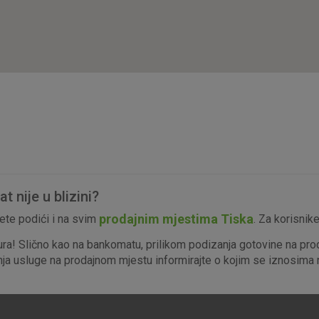
isključiti u našim sustavima. Uobičajeno se pos
radnje koje uključuju zahtjev za uslugama, kao 
preglednik možete postaviti da blokira te kolač
njima, ali u tom slučaju neki dijelovi stranice neće
pohranjuju nikakve informacije koje bi vas mogle
Analitički
Detaljnije informacije o kolačićima
kolačići
 nije u blizini?
Marketinški
prodajnim mjestima Tiska
te podići i na svim
. Za korisnik
kolačići
ura! Slično kao na bankomatu, prilikom podizanja gotovine na pro
enja usluge na prodajnom mjestu informirajte o kojim se iznosima r
denih kolačića