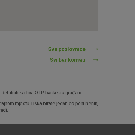
tavljaju kao odgovor na vaše
što su postavke kolačića. Svoj
iće ili pošalje upozorenje o
 raditi. Ti kolačići ne
 identificirati.
Sve poslovnice
Svi bankomati
e debitnih kartica OTP banke za građane
dajnom mjestu Tiska birate jedan od ponuđenih,
adi.