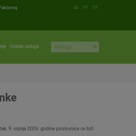
HR
EN
Faktoring
nje
Ostale usluge
anke
ak, 9. srpnja 2026. godine poslovnica će biti