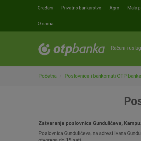
Skoči na glavni sadržaj
Građani
Privatno bankarstvo
Agro
Mala p
O nama
Računi i uslu
Početna
Poslovnice i bankomati OTP bank
Pos
Zatvaranje poslovnica Gundulićeva, Kampus,
Poslovnica Gundulićeva, na adresi Ivana Gunduli
otvorena do 15 sati.