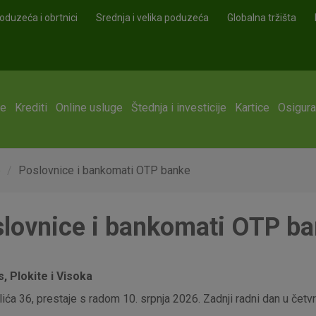
oduzeća i obrtnici
Srednja i velika poduzeća
Globalna tržišta
ge
Krediti
Online usluge
Štednja i investicije
Kartice
Osigura
e
Poslovnice i bankomati OTP banke
lovnice i bankomati OTP b
 Plokite i Visoka
ća 36, prestaje s radom 10. srpnja 2026. Zadnji radni dan u četvrt