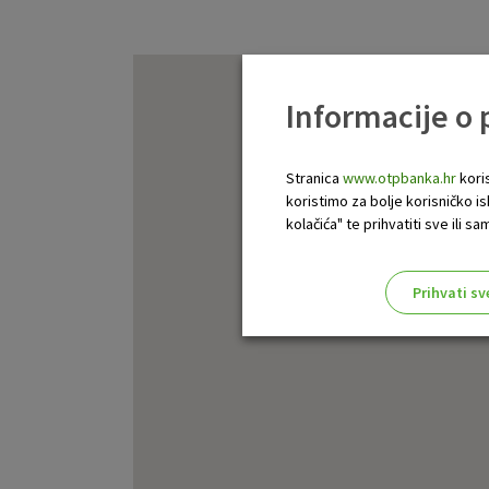
Informacije o
Stranica
www.otpbanka.hr
koris
koristimo za bolje korisničko i
kolačića" te prihvatiti sve ili
Prihvati sv
Odaberite najbolju opciju za va