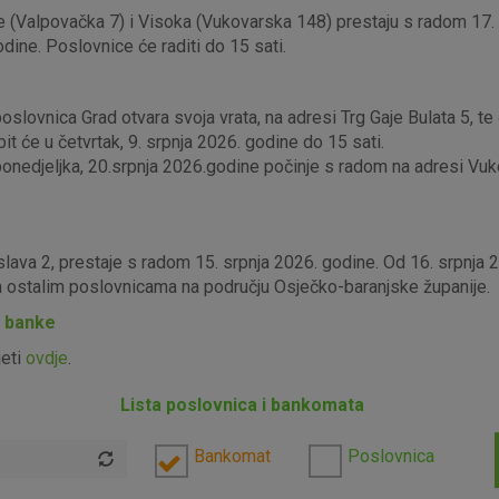
 (Valpovačka 7) i Visoka (Vukovarska 148) prestaju s radom 17. s
odine. Poslovnice će raditi do 15 sati.
lovnica Grad otvara svoja vrata, na adresi Trg Gaje Bulata 5, te ć
it će u četvrtak, 9. srpnja 2026. godine do 15 sati.
edjeljka, 20.srpnja 2026.godine počinje s radom na adresi Vukova
slava 2, prestaje s radom 15. srpnja 2026. godine. Od 16. srpnja
im ostalim poslovnicama na području Osječko-baranjske županije.
P banke
jeti
ovdje
.
Lista poslovnica i bankomata
Bankomat
Poslovnica