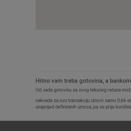
Hitno vam treba gotovina, a bankomat
Od sada gotovinu sa svog tekućeg računa može
naknada za ovu transakciju iznosi samo 0,66 e
unaprijed definiranih iznosa, pa se prije korišt
Prihvaćam upotrebu nave