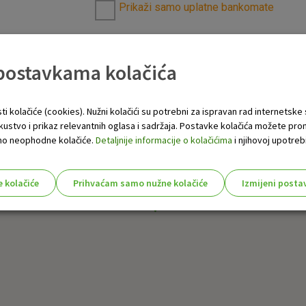
Prikaži samo uplatne bankomate
 postavkama kolačića
ti kolačiće (cookies). Nužni kolačići su potrebni za ispravan rad internetske
skustvo i prikaz relevantnih oglasa i sadržaja. Postavke kolačića možete pro
 samo neophodne kolačiće.
Detaljnije informacije o kolačićima
i njihovoj upotrebi
e kolačiće
Prihvaćam samo nužne kolačiće
Izmijeni posta
s!
Nužni (tehnički) kolačići - uvijek 
Nužni
kolačići
Ovi kolačići nužni su za funkcioniranje internet