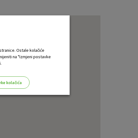
 stranice. Ostale kolačiće
mijeniti na "Izmjeni postavke
.
vke kolačića
aktivni
ske stranice i ne mogu se