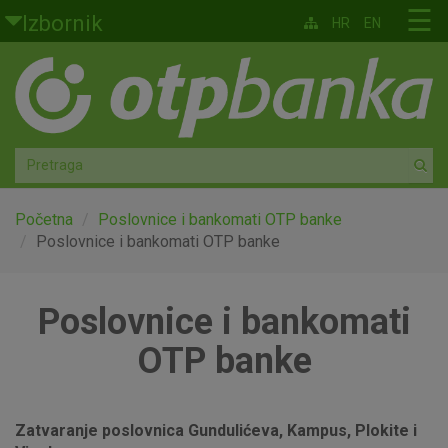
Skoči na glavni sadržaj
☰
Izbornik
HR
EN
Građani
Privatno bankarstvo
Agro
Mala poduzeća i obrtnici
Početna
Poslovnice i bankomati OTP banke
Poslovnice i bankomati OTP banke
Srednja i velika poduzeća
Poslovnice i bankomati
Globalna tržišta
OTP banke
Faktoring
O nama
Zatvaranje poslovnica Gundulićeva, Kampus, Plokite i