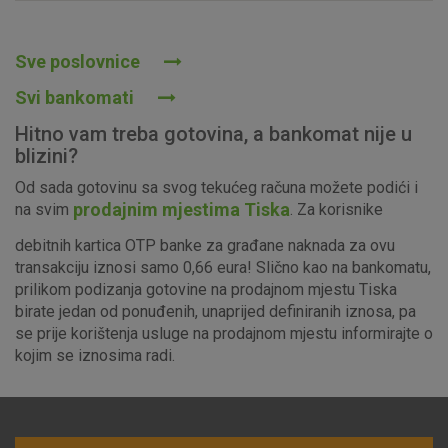
Prihvaćam upotrebu navedenih kolačića
Sve poslovnice
Svi bankomati
Nužni (tehnički) kolačići - uvijek aktivni
Hitno vam treba gotovina, a bankomat nije u
Ovi kolačići nužni su za funkcioniranje internetske stranice i
blizini?
ne mogu se isključiti u našim sustavima. Uobičajeno se
Od sada gotovinu sa svog tekućeg računa možete podići i
postavljaju kao odgovor na vaše radnje koje uključuju zahtjev
prodajnim mjestima Tiska
na svim
. Za korisnike
za uslugama, kao što su postavke kolačića. Svoj preglednik
možete postaviti da blokira te kolačiće ili pošalje upozorenje
debitnih kartica OTP banke za građane naknada za ovu
o njima, ali u tom slučaju neki dijelovi stranice neće raditi. Ti
transakciju iznosi samo 0,66 eura! Slično kao na bankomatu,
kolačići ne pohranjuju nikakve informacije koje bi vas mogle
prilikom podizanja gotovine na prodajnom mjestu Tiska
identificirati.
birate jedan od ponuđenih, unaprijed definiranih iznosa, pa
se prije korištenja usluge na prodajnom mjestu informirajte o
Detaljnije informacije o kolačićima
kojim se iznosima radi.