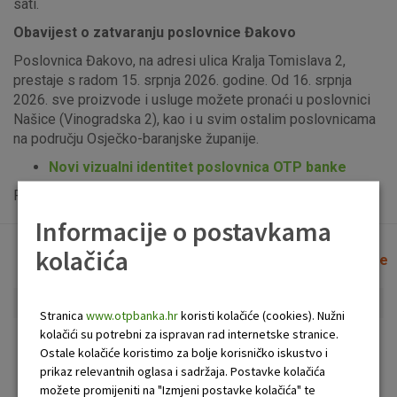
sati.
Obavijest o zatvaranju poslovnice Đakovo
Poslovnica Đakovo, na adresi ulica Kralja Tomislava 2,
prestaje s radom 15. srpnja 2026. godine. Od 16. srpnja
2026. sve proizvode i usluge možete pronaći u poslovnici
Našice (Vinogradska 2), kao i u svim ostalim poslovnicama
na području Osječko-baranjske županije.
Novi vizualni identitet poslovnica OTP banke
Popis uplatno-isplatnih bankomata možete vidjeti
ovdje
.
Informacije o postavkama
kolačića
Lista poslovnica i bankomata
Očisti filtere
Stranica
www.otpbanka.hr
koristi kolačiće (cookies). Nužni
kolačići su potrebni za ispravan rad internetske stranice.
Bankomat
Poslovnica
Ostale kolačiće koristimo za bolje korisničko iskustvo i
prikaz relevantnih oglasa i sadržaja. Postavke kolačića
možete promijeniti na "Izmjeni postavke kolačića" te