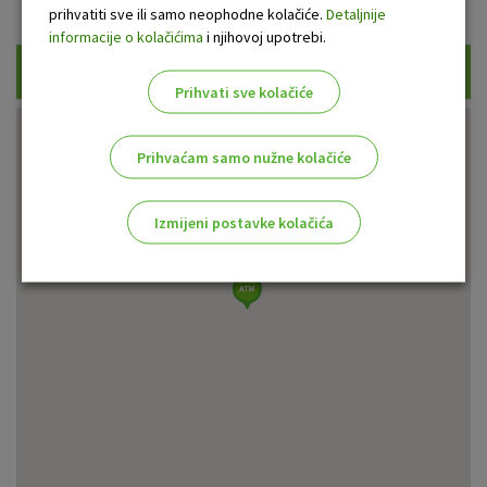
Prikaži samo uplatne bankomate
prihvatiti sve ili samo neophodne kolačiće.
Detaljnije
informacije o kolačićima
i njihovoj upotrebi.
Traži
Prihvati sve kolačiće
Prihvaćam samo nužne kolačiće
Izmijeni postavke kolačića
Odaberite najbolju opciju za vas!
Marketinški kolačići
Analitički kolačići
Nužni kolačići