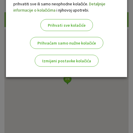
Prikaži samo uplatne bankomate
prihvatiti sve ili samo neophodne kolačiće.
Detaljnije
informacije o kolačićima
i njihovoj upotrebi.
Traži
Prihvati sve kolačiće
Prihvaćam samo nužne kolačiće
Izmijeni postavke kolačića
Odaberite najbolju opciju za vas!
Marketinški kolačići
Analitički kolačići
Nužni kolačići