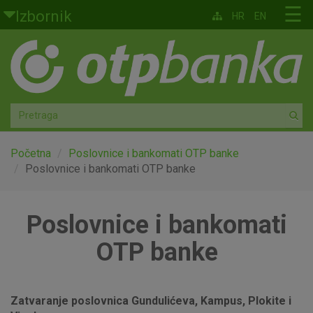
Skoči na glavni sadržaj
☰
Izbornik
HR
EN
Građani
Privatno bankarstvo
Agro
Mala poduzeća i obrtnici
Početna
Poslovnice i bankomati OTP banke
Poslovnice i bankomati OTP banke
Srednja i velika poduzeća
Poslovnice i bankomati
Globalna tržišta
OTP banke
Faktoring
O nama
Zatvaranje poslovnica Gundulićeva, Kampus, Plokite i