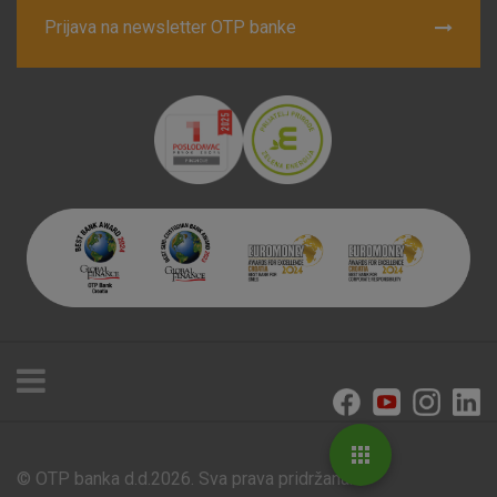
Prijava na newsletter OTP banke
© OTP banka d.d.2026. Sva prava pridržana.
Poslovnice i bankomati