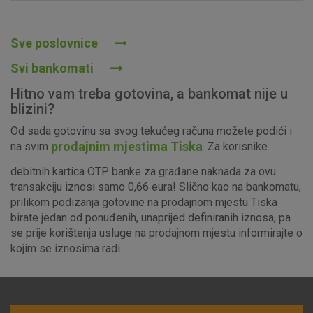
Prihvaćam upotrebu navedenih kolačića
Sve poslovnice
Svi bankomati
Nužni (tehnički) kolačići - uvijek aktivni
Hitno vam treba gotovina, a bankomat nije u
Ovi kolačići nužni su za funkcioniranje internetske stranice i
blizini?
ne mogu se isključiti u našim sustavima. Uobičajeno se
Od sada gotovinu sa svog tekućeg računa možete podići i
postavljaju kao odgovor na vaše radnje koje uključuju zahtjev
prodajnim mjestima Tiska
na svim
. Za korisnike
za uslugama, kao što su postavke kolačića. Svoj preglednik
možete postaviti da blokira te kolačiće ili pošalje upozorenje
debitnih kartica OTP banke za građane naknada za ovu
o njima, ali u tom slučaju neki dijelovi stranice neće raditi. Ti
transakciju iznosi samo 0,66 eura! Slično kao na bankomatu,
kolačići ne pohranjuju nikakve informacije koje bi vas mogle
prilikom podizanja gotovine na prodajnom mjestu Tiska
identificirati.
birate jedan od ponuđenih, unaprijed definiranih iznosa, pa
se prije korištenja usluge na prodajnom mjestu informirajte o
Detaljnije informacije o kolačićima
kojim se iznosima radi.