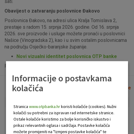
sati.
Obavijest o zatvaranju poslovnice Đakovo
Poslovnica Đakovo, na adresi ulica Kralja Tomislava 2,
prestaje s radom 15. srpnja 2026. godine. Od 16. srpnja
2026. sve proizvode i usluge možete pronaći u poslovnici
Našice (Vinogradska 2), kao i u svim ostalim poslovnicama
na području Osječko-baranjske županije.
Novi vizualni identitet poslovnica OTP banke
Popis uplatno-isplatnih bankomata možete vidjeti
ovdje
.
Informacije o postavkama
kolačića
Lista poslovnica i bankomata
Očisti filtere
Stranica
www.otpbanka.hr
koristi kolačiće (cookies). Nužni
kolačići su potrebni za ispravan rad internetske stranice.
Bankomat
Poslovnica
Ostale kolačiće koristimo za bolje korisničko iskustvo i
prikaz relevantnih oglasa i sadržaja. Postavke kolačića
možete promijeniti na "Izmjeni postavke kolačića" te