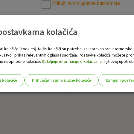
Prikaži samo uplatne bankomate
 postavkama kolačića
ti kolačiće (cookies). Nužni kolačići su potrebni za ispravan rad internetske
skustvo i prikaz relevantnih oglasa i sadržaja. Postavke kolačića možete pro
 samo neophodne kolačiće.
Detaljnije informacije o kolačićima
i njihovoj upotrebi
e kolačiće
Prihvaćam samo nužne kolačiće
Izmijeni posta
s!
Nužni (tehnički) kolačići - uvijek 
Nužni
kolačići
Ovi kolačići nužni su za funkcioniranje internet