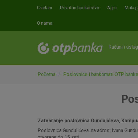
Skoči na glavni sadržaj
Građani
Privatno bankarstvo
Agro
Mala p
O nama
Računi i uslu
Početna
Poslovnice i bankomati OTP bank
Pos
Zatvaranje poslovnica Gundulićeva, Kampus,
Poslovnica Gundulićeva, na adresi Ivana Gunduli
otvorena do 15 sati.