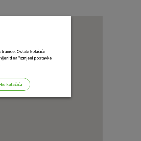
 stranice. Ostale kolačiće
mijeniti na "Izmjeni postavke
.
vke kolačića
aktivni
ske stranice i ne mogu se