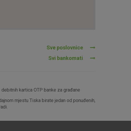
tavljaju kao odgovor na vaše
što su postavke kolačića. Svoj
iće ili pošalje upozorenje o
 raditi. Ti kolačići ne
 identificirati.
Sve poslovnice
Svi bankomati
e debitnih kartica OTP banke za građane
dajnom mjestu Tiska birate jedan od ponuđenih,
adi.