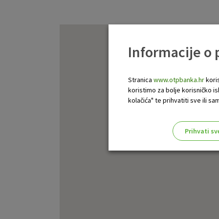
Informacije o
Stranica
www.otpbanka.hr
koris
koristimo za bolje korisničko i
kolačića" te prihvatiti sve ili
Prihvati sv
Odaberite najbolju opciju za va