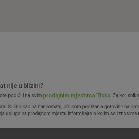
isključiti u našim sustavima. Uobičajeno se pos
radnje koje uključuju zahtjev za uslugama, kao 
preglednik možete postaviti da blokira te kolač
njima, ali u tom slučaju neki dijelovi stranice neće
pohranjuju nikakve informacije koje bi vas mogle
Analitički
Detaljnije informacije o kolačićima
kolačići
 nije u blizini?
Marketinški
prodajnim mjestima Tiska
te podići i na svim
. Za korisnik
kolačići
ura! Slično kao na bankomatu, prilikom podizanja gotovine na pro
enja usluge na prodajnom mjestu informirajte o kojim se iznosima r
denih kolačića