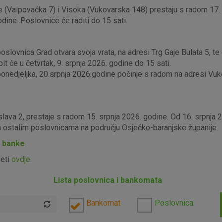
 (Valpovačka 7) i Visoka (Vukovarska 148) prestaju s radom 17. s
odine. Poslovnice će raditi do 15 sati.
lovnica Grad otvara svoja vrata, na adresi Trg Gaje Bulata 5, te ć
it će u četvrtak, 9. srpnja 2026. godine do 15 sati.
edjeljka, 20.srpnja 2026.godine počinje s radom na adresi Vukova
slava 2, prestaje s radom 15. srpnja 2026. godine. Od 16. srpnja
im ostalim poslovnicama na području Osječko-baranjske županije.
P banke
jeti
ovdje
.
Lista poslovnica i bankomata
Bankomat
Poslovnica