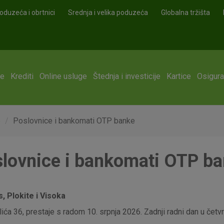
oduzeća i obrtnici
Srednja i velika poduzeća
Globalna tržišta
ge
Krediti
Online usluge
Štednja i investicije
Kartice
Osigura
e
Poslovnice i bankomati OTP banke
lovnice i bankomati OTP b
 Plokite i Visoka
ća 36, prestaje s radom 10. srpnja 2026. Zadnji radni dan u četvrt