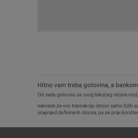
Hitno vam treba gotovina, a bankomat
Od sada gotovinu sa svog tekućeg računa može
naknada za ovu transakciju iznosi samo 0,66 e
unaprijed definiranih iznosa, pa se prije korišt
Prihvaćam upotrebu nave