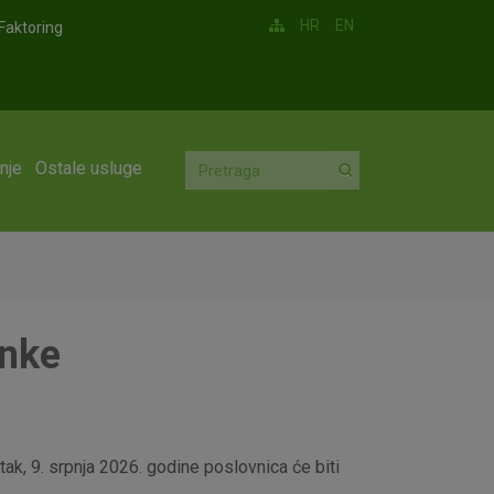
HR
EN
Faktoring
nje
Ostale usluge
anke
ak, 9. srpnja 2026. godine poslovnica će biti