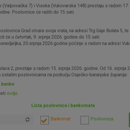
 (Valpovačka 7) i Visoka (Vukovarska 148) prestaju s radom 17. s
odine. Poslovnice će raditi do 15 sati.
lovnica Grad otvara svoja vrata, na adresi Trg Gaje Bulata 5, te ć
it će u četvrtak, 9. srpnja 2026. godine do 15 sati.
edjeljka, 20.srpnja 2026.godine počinje s radom na adresi Vukova
slava 2, prestaje s radom 15. srpnja 2026. godine. Od 16. srpnja
im ostalim poslovnicama na području Osječko-baranjske županije.
P banke
jeti
ovdje
.
Lista poslovnica i bankomata
Bankomat
Poslovnica