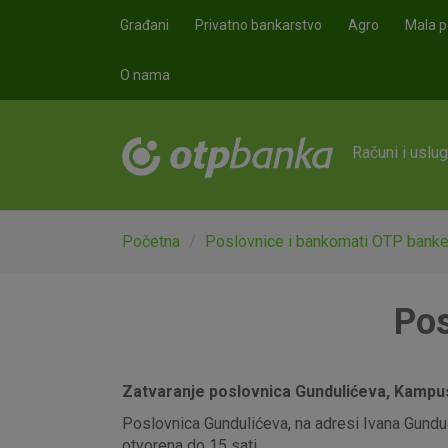
Skoči na glavni sadržaj
Građani
Privatno bankarstvo
Agro
Mala p
O nama
Računi i uslu
Početna
Poslovnice i bankomati OTP bank
Pos
Zatvaranje poslovnica Gundulićeva, Kampus,
Poslovnica Gundulićeva, na adresi Ivana Gunduli
otvorena do 15 sati.