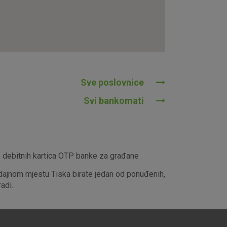
tavljaju kao odgovor na vaše
što su postavke kolačića. Svoj
iće ili pošalje upozorenje o
 raditi. Ti kolačići ne
 identificirati.
Sve poslovnice
Svi bankomati
e debitnih kartica OTP banke za građane
dajnom mjestu Tiska birate jedan od ponuđenih,
adi.