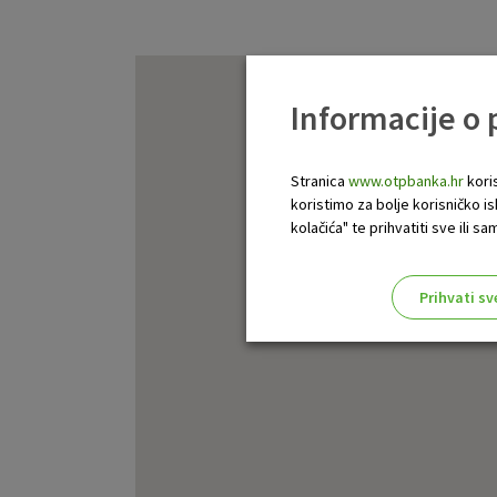
Informacije o
Stranica
www.otpbanka.hr
koris
koristimo za bolje korisničko i
kolačića" te prihvatiti sve ili
Prihvati sv
Odaberite najbolju opciju za va