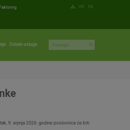
HR
EN
Faktoring
nje
Ostale usluge
anke
ak, 9. srpnja 2026. godine poslovnica će biti