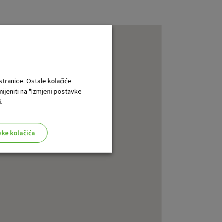
 stranice. Ostale kolačiće
mijeniti na "Izmjeni postavke
.
vke kolačića
aktivni
ske stranice i ne mogu se