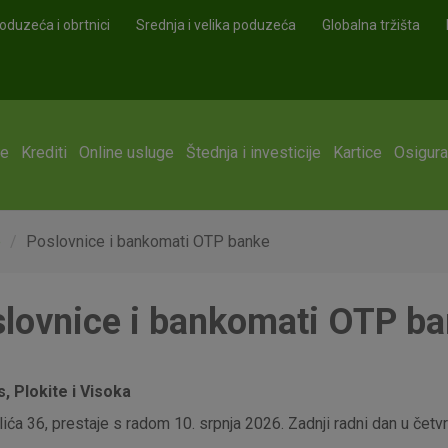
oduzeća i obrtnici
Srednja i velika poduzeća
Globalna tržišta
ge
Krediti
Online usluge
Štednja i investicije
Kartice
Osigura
e
Poslovnice i bankomati OTP banke
lovnice i bankomati OTP b
 Plokite i Visoka
ća 36, prestaje s radom 10. srpnja 2026. Zadnji radni dan u četvrt