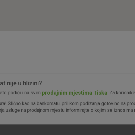
isključiti u našim sustavima. Uobičajeno se pos
radnje koje uključuju zahtjev za uslugama, kao 
preglednik možete postaviti da blokira te kolač
njima, ali u tom slučaju neki dijelovi stranice neće
pohranjuju nikakve informacije koje bi vas mogle
Analitički
Detaljnije informacije o kolačićima
kolačići
 nije u blizini?
Marketinški
prodajnim mjestima Tiska
te podići i na svim
. Za korisnik
kolačići
ura! Slično kao na bankomatu, prilikom podizanja gotovine na pro
enja usluge na prodajnom mjestu informirajte o kojim se iznosima r
denih kolačića