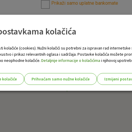
Prikaži samo uplatne bankomate
 postavkama kolačića
ti kolačiće (cookies). Nužni kolačići su potrebni za ispravan rad internetske
skustvo i prikaz relevantnih oglasa i sadržaja. Postavke kolačića možete pro
 samo neophodne kolačiće.
Detaljnije informacije o kolačićima
i njihovoj upotrebi
e kolačiće
Prihvaćam samo nužne kolačiće
Izmijeni posta
s!
Nužni (tehnički) kolačići - uvijek 
Nužni
kolačići
Ovi kolačići nužni su za funkcioniranje internet