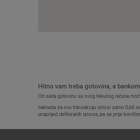
Hitno vam treba gotovina, a bankomat
Od sada gotovinu sa svog tekućeg računa može
naknada za ovu transakciju iznosi samo 0,66 e
unaprijed definiranih iznosa, pa se prije korišt
Prihvaćam upotrebu nave