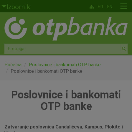
Skoči na glavni sadržaj
☰
Izbornik
HR
EN
Građani
Privatno bankarstvo
Agro
Mala poduzeća i obrtnici
Početna
Poslovnice i bankomati OTP banke
Poslovnice i bankomati OTP banke
Srednja i velika poduzeća
Poslovnice i bankomati
Globalna tržišta
OTP banke
Faktoring
O nama
Zatvaranje poslovnica Gundulićeva, Kampus, Plokite i