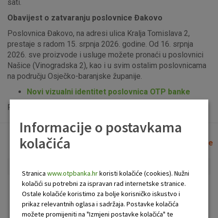
sati.
Obavijest o zatvaranju poslovnice Đakovo
Poslovnica Đakovo, na adresi ulica Kralja Tomislava 2,
prestaje s radom 15. srpnja 2026. godine. Od 16. srpnja
2026. sve proizvode i usluge možete pronaći u poslovnici
Našice (Vinogradska 2), kao i u svim ostalim poslovnicama
na području Osječko-baranjske županije.
Novi vizualni identitet poslovnica OTP banke
Popis uplatno-isplatnih bankomata možete vidjeti
ovdje
.
Informacije o postavkama
kolačića
Lista poslovnica i bankomata
Očisti filtere
Stranica
www.otpbanka.hr
koristi kolačiće (cookies). Nužni
kolačići su potrebni za ispravan rad internetske stranice.
Bankomat
Poslovnica
Ostale kolačiće koristimo za bolje korisničko iskustvo i
prikaz relevantnih oglasa i sadržaja. Postavke kolačića
možete promijeniti na "Izmjeni postavke kolačića" te