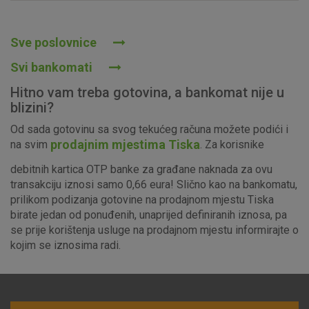
Prihvaćam upotrebu navedenih kolačića
Sve poslovnice
Svi bankomati
Nužni (tehnički) kolačići - uvijek aktivni
Hitno vam treba gotovina, a bankomat nije u
Ovi kolačići nužni su za funkcioniranje internetske stranice i
blizini?
ne mogu se isključiti u našim sustavima. Uobičajeno se
Od sada gotovinu sa svog tekućeg računa možete podići i
postavljaju kao odgovor na vaše radnje koje uključuju zahtjev
prodajnim mjestima Tiska
na svim
. Za korisnike
za uslugama, kao što su postavke kolačića. Svoj preglednik
možete postaviti da blokira te kolačiće ili pošalje upozorenje
debitnih kartica OTP banke za građane naknada za ovu
o njima, ali u tom slučaju neki dijelovi stranice neće raditi. Ti
transakciju iznosi samo 0,66 eura! Slično kao na bankomatu,
kolačići ne pohranjuju nikakve informacije koje bi vas mogle
prilikom podizanja gotovine na prodajnom mjestu Tiska
identificirati.
birate jedan od ponuđenih, unaprijed definiranih iznosa, pa
se prije korištenja usluge na prodajnom mjestu informirajte o
Detaljnije informacije o kolačićima
kojim se iznosima radi.