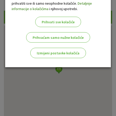
Prikaži samo uplatne bankomate
prihvatiti sve ili samo neophodne kolačiće.
Detaljnije
informacije o kolačićima
i njihovoj upotrebi.
Traži
Prihvati sve kolačiće
Prihvaćam samo nužne kolačiće
Izmijeni postavke kolačića
Odaberite najbolju opciju za vas!
Marketinški kolačići
Analitički kolačići
Nužni kolačići