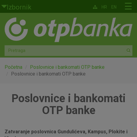
Skoči na glavni sadržaj
☰
Izbornik
HR
EN
Građani
Privatno bankarstvo
Agro
Mala poduzeća i obrtnici
Početna
Poslovnice i bankomati OTP banke
Poslovnice i bankomati OTP banke
Srednja i velika poduzeća
Poslovnice i bankomati
Globalna tržišta
OTP banke
Faktoring
O nama
Zatvaranje poslovnica Gundulićeva, Kampus, Plokite i