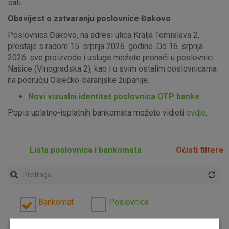
sati.
Obavijest o zatvaranju poslovnice Đakovo
Poslovnica Đakovo, na adresi ulica Kralja Tomislava 2,
prestaje s radom 15. srpnja 2026. godine. Od 16. srpnja
2026. sve proizvode i usluge možete pronaći u poslovnici
Našice (Vinogradska 2), kao i u svim ostalim poslovnicama
na području Osječko-baranjske županije.
Novi vizualni identitet poslovnica OTP banke
Popis uplatno-isplatnih bankomata možete vidjeti
ovdje
.
Lista poslovnica i bankomata
Očisti filtere
Bankomat
Poslovnica