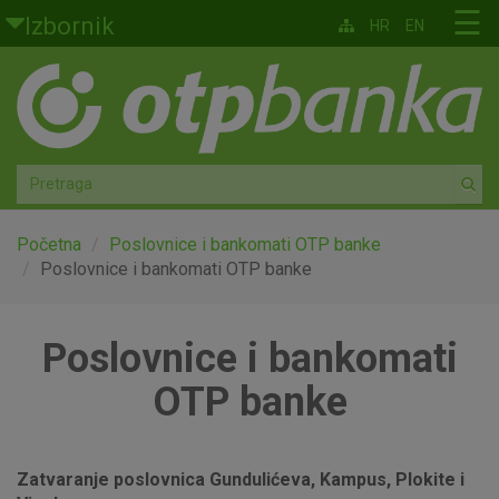
Skoči na glavni sadržaj
☰
Izbornik
HR
EN
Građani
Privatno bankarstvo
Agro
Mala poduzeća i obrtnici
Početna
Poslovnice i bankomati OTP banke
Poslovnice i bankomati OTP banke
Srednja i velika poduzeća
Poslovnice i bankomati
Globalna tržišta
OTP banke
Faktoring
O nama
Zatvaranje poslovnica Gundulićeva, Kampus, Plokite i