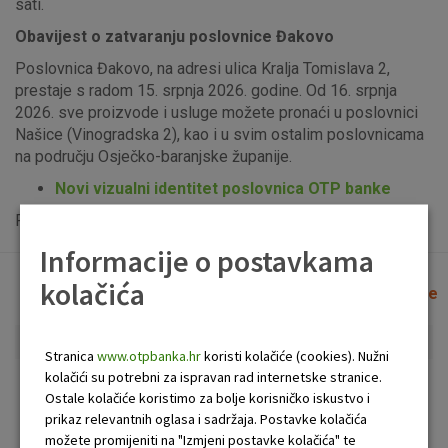
sati.
Obavijest o zatvaranju poslovnice Đakovo
Poslovnica Đakovo, na adresi ulica Kralja Tomislava 2,
prestaje s radom 15. srpnja 2026. godine. Od 16. srpnja
2026. sve proizvode i usluge možete pronaći u poslovnici
Našice (Vinogradska 2), kao i u svim ostalim poslovnicama
na području Osječko-baranjske županije.
Novi vizualni identitet poslovnica OTP banke
Popis uplatno-isplatnih bankomata možete vidjeti
ovdje
.
Informacije o postavkama
kolačića
Lista poslovnica i bankomata
Očisti filtere
Stranica
www.otpbanka.hr
koristi kolačiće (cookies). Nužni
kolačići su potrebni za ispravan rad internetske stranice.
Bankomat
Poslovnica
Ostale kolačiće koristimo za bolje korisničko iskustvo i
prikaz relevantnih oglasa i sadržaja. Postavke kolačića
možete promijeniti na "Izmjeni postavke kolačića" te