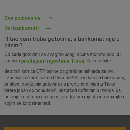
Prihvaćam upotrebu navedenih kolačića
Sve poslovnice
Svi bankomati
Nužni (tehnički) kolačići - uvijek aktivni
Hitno vam treba gotovina, a bankomat nije u
Ovi kolačići nužni su za funkcioniranje internetske stranice i
blizini?
ne mogu se isključiti u našim sustavima. Uobičajeno se
Od sada gotovinu sa svog tekućeg računa možete podići i
postavljaju kao odgovor na vaše radnje koje uključuju zahtjev
prodajnim mjestima Tiska
na svim
. Za korisnike
za uslugama, kao što su postavke kolačića. Svoj preglednik
možete postaviti da blokira te kolačiće ili pošalje upozorenje
debitnih kartica OTP banke za građane naknada za ovu
o njima, ali u tom slučaju neki dijelovi stranice neće raditi. Ti
transakciju iznosi samo 0,66 eura! Slično kao na bankomatu,
kolačići ne pohranjuju nikakve informacije koje bi vas mogle
prilikom podizanja gotovine na prodajnom mjestu Tiska
identificirati.
birate jedan od ponuđenih, unaprijed definiranih iznosa, pa
se prije korištenja usluge na prodajnom mjestu informirajte o
Detaljnije informacije o kolačićima
kojim se iznosima radi.