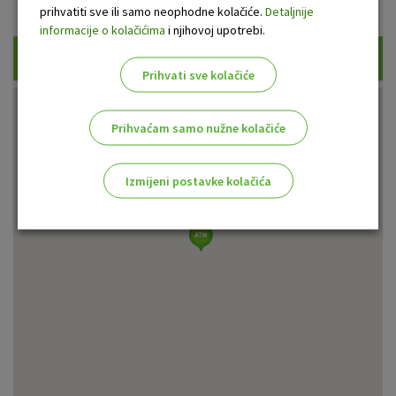
Prikaži samo uplatne bankomate
prihvatiti sve ili samo neophodne kolačiće.
Detaljnije
informacije o kolačićima
i njihovoj upotrebi.
Traži
Prihvati sve kolačiće
Prihvaćam samo nužne kolačiće
Izmijeni postavke kolačića
Odaberite najbolju opciju za vas!
Marketinški kolačići
Analitički kolačići
Nužni kolačići