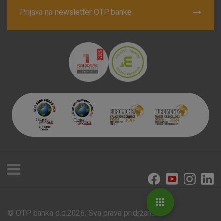
Prijava na newsletter OTP banke
© OTP banka d.d.2026. Sva prava pridržana.
Poslovnice i bankomati