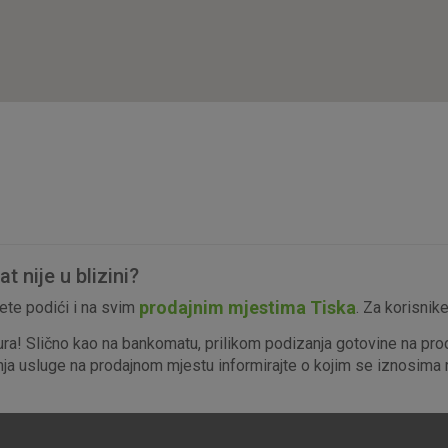
isključiti u našim sustavima. Uobičajeno se pos
radnje koje uključuju zahtjev za uslugama, kao 
preglednik možete postaviti da blokira te kolač
njima, ali u tom slučaju neki dijelovi stranice neće
pohranjuju nikakve informacije koje bi vas mogle
Analitički
Detaljnije informacije o kolačićima
kolačići
 nije u blizini?
Marketinški
prodajnim mjestima Tiska
te podići i na svim
. Za korisnik
kolačići
ura! Slično kao na bankomatu, prilikom podizanja gotovine na pro
enja usluge na prodajnom mjestu informirajte o kojim se iznosima r
denih kolačića