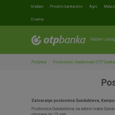
Skoči na glavni sadržaj
Građani
Privatno bankarstvo
Agro
Mala p
O nama
Računi i uslu
Početna
Poslovnice i bankomati OTP bank
Pos
Zatvaranje poslovnica Gundulićeva, Kampus,
Poslovnica Gundulićeva, na adresi Ivana Gunduli
otvorena do 15 sati.