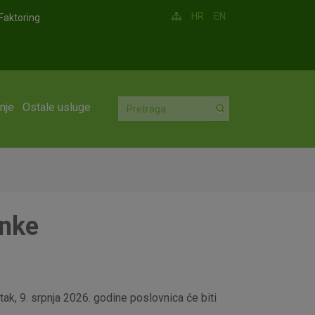
HR
EN
Faktoring
nje
Ostale usluge
anke
ak, 9. srpnja 2026. godine poslovnica će biti