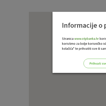
Informacije o
Stranica
www.otpbanka.hr
koris
koristimo za bolje korisničko i
kolačića" te prihvatiti sve ili
Prihvati sv
Odaberite najbolju opciju za va