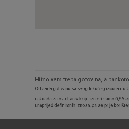
Hitno vam treba gotovina, a bankomat
Od sada gotovinu sa svog tekućeg računa može
naknada za ovu transakciju iznosi samo 0,66 e
unaprijed definiranih iznosa, pa se prije korišt
Prihvaćam upotrebu nave