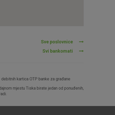
tavljaju kao odgovor na vaše
što su postavke kolačića. Svoj
iće ili pošalje upozorenje o
 raditi. Ti kolačići ne
 identificirati.
Sve poslovnice
Svi bankomati
e debitnih kartica OTP banke za građane
dajnom mjestu Tiska birate jedan od ponuđenih,
adi.