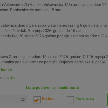
 (Valpovačka 7) i Visoka (Vukovarska 148) prestaju s radom 17. s
odine. Poslovnice će raditi do 15 sati.
lovnica Grad otvara svoja vrata, na adresi Trg Gaje Bulata 5, te ć
it će u četvrtak, 9. srpnja 2026. godine do 15 sati.
edjeljka, 20.srpnja 2026.godine počinje s radom na adresi Vukova
slava 2, prestaje s radom 15. srpnja 2026. godine. Od 16. srpnja
im ostalim poslovnicama na području Osječko-baranjske županije.
P banke
jeti
ovdje
.
Lista poslovnica i bankomata
Bankomat
Poslovnica