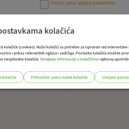
Prikaži samo uplatne bankomate
 postavkama kolačića
ti kolačiće (cookies). Nužni kolačići su potrebni za ispravan rad internetske
skustvo i prikaz relevantnih oglasa i sadržaja. Postavke kolačića možete pro
 samo neophodne kolačiće.
Detaljnije informacije o kolačićima
i njihovoj upotrebi
e kolačiće
Prihvaćam samo nužne kolačiće
Izmijeni posta
s!
Nužni (tehnički) kolačići - uvijek 
Nužni
kolačići
Ovi kolačići nužni su za funkcioniranje internet