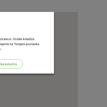
 stranice. Ostale kolačiće
mijeniti na "Izmjeni postavke
.
vke kolačića
aktivni
ske stranice i ne mogu se