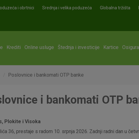
oduzeća i obrtnici
Srednja i velika poduzeća
Globalna tržišta
ge
Krediti
Online usluge
Štednja i investicije
Kartice
Osigura
e
Poslovnice i bankomati OTP banke
lovnice i bankomati OTP b
 Plokite i Visoka
ća 36, prestaje s radom 10. srpnja 2026. Zadnji radni dan u četvrt