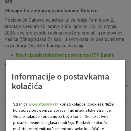
sati.
Obavijest o zatvaranju poslovnice Đakovo
Poslovnica Đakovo, na adresi ulica Kralja Tomislava 2,
prestaje s radom 15. srpnja 2026. godine. Od 16. srpnja
2026. sve proizvode i usluge možete pronaći u poslovnici
Našice (Vinogradska 2), kao i u svim ostalim poslovnicama
na području Osječko-baranjske županije.
Novi vizualni identitet poslovnica OTP banke
Popis uplatno-isplatnih bankomata možete vidjeti
ovdje
.
Informacije o postavkama
kolačića
Lista poslovnica i bankomata
Očisti filtere
Stranica
www.otpbanka.hr
koristi kolačiće (cookies). Nužni
kolačići su potrebni za ispravan rad internetske stranice.
Bankomat
Poslovnica
Ostale kolačiće koristimo za bolje korisničko iskustvo i
prikaz relevantnih oglasa i sadržaja. Postavke kolačića
možete promijeniti na "Izmjeni postavke kolačića" te