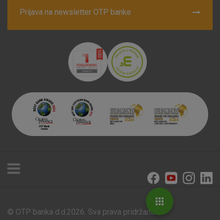
Prijava na newsletter OTP banke
© OTP banka d.d.2026. Sva prava pridržana.
Poslovnice i bankomati