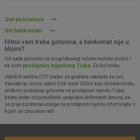
Prihvaćam upotrebu navedenih kolačića
Sve poslovnice
Svi bankomati
Nužni (tehnički) kolačići - uvijek aktivni
Hitno vam treba gotovina, a bankomat nije u
Ovi kolačići nužni su za funkcioniranje internetske stranice i
blizini?
ne mogu se isključiti u našim sustavima. Uobičajeno se
Od sada gotovinu sa svog tekućeg računa možete podići i
postavljaju kao odgovor na vaše radnje koje uključuju zahtjev
prodajnim mjestima Tiska
na svim
. Za korisnike
za uslugama, kao što su postavke kolačića. Svoj preglednik
možete postaviti da blokira te kolačiće ili pošalje upozorenje
debitnih kartica OTP banke za građane naknada za ovu
o njima, ali u tom slučaju neki dijelovi stranice neće raditi. Ti
transakciju iznosi samo 0,66 eura! Slično kao na bankomatu,
kolačići ne pohranjuju nikakve informacije koje bi vas mogle
prilikom podizanja gotovine na prodajnom mjestu Tiska
identificirati.
birate jedan od ponuđenih, unaprijed definiranih iznosa, pa
se prije korištenja usluge na prodajnom mjestu informirajte o
Detaljnije informacije o kolačićima
kojim se iznosima radi.