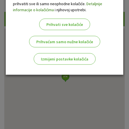
Prikaži samo uplatne bankomate
prihvatiti sve ili samo neophodne kolačiće.
Detaljnije
informacije o kolačićima
i njihovoj upotrebi.
Traži
Prihvati sve kolačiće
Prihvaćam samo nužne kolačiće
Izmijeni postavke kolačića
Odaberite najbolju opciju za vas!
Marketinški kolačići
Analitički kolačići
Nužni kolačići