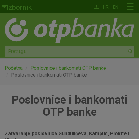
Skoči na glavni sadržaj
☰
Izbornik
HR
EN
Građani
Privatno bankarstvo
Agro
Mala poduzeća i obrtnici
Početna
Poslovnice i bankomati OTP banke
Poslovnice i bankomati OTP banke
Srednja i velika poduzeća
Poslovnice i bankomati
Globalna tržišta
OTP banke
Faktoring
O nama
Zatvaranje poslovnica Gundulićeva, Kampus, Plokite i