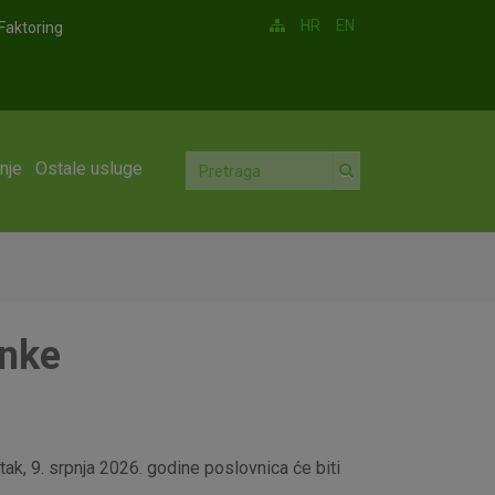
HR
EN
Faktoring
nje
Ostale usluge
anke
ak, 9. srpnja 2026. godine poslovnica će biti