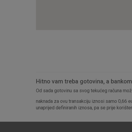
Hitno vam treba gotovina, a bankomat
Od sada gotovinu sa svog tekućeg računa može
naknada za ovu transakciju iznosi samo 0,66 e
unaprijed definiranih iznosa, pa se prije korišt
Prihvaćam upotrebu nave