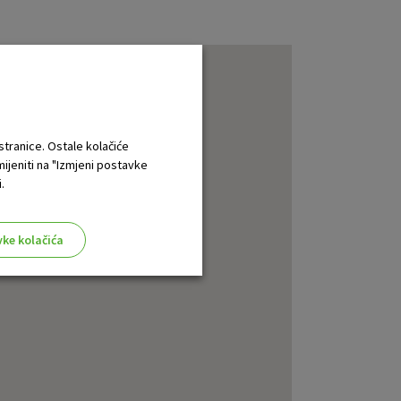
 stranice. Ostale kolačiće
mijeniti na "Izmjeni postavke
.
vke kolačića
aktivni
ske stranice i ne mogu se