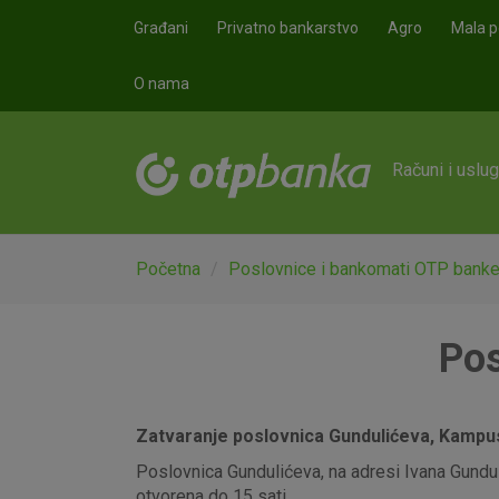
Skoči na glavni sadržaj
Građani
Privatno bankarstvo
Agro
Mala p
O nama
Računi i uslu
Početna
Poslovnice i bankomati OTP bank
Pos
Zatvaranje poslovnica Gundulićeva, Kampus,
Poslovnica Gundulićeva, na adresi Ivana Gunduli
otvorena do 15 sati.