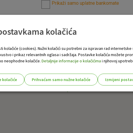
Prikaži samo uplatne bankomate
 postavkama kolačića
ti kolačiće (cookies). Nužni kolačići su potrebni za ispravan rad internetske
skustvo i prikaz relevantnih oglasa i sadržaja. Postavke kolačića možete pro
 samo neophodne kolačiće.
Detaljnije informacije o kolačićima
i njihovoj upotrebi
e kolačiće
Prihvaćam samo nužne kolačiće
Izmijeni posta
s!
Nužni (tehnički) kolačići - uvijek 
Nužni
kolačići
Ovi kolačići nužni su za funkcioniranje internet