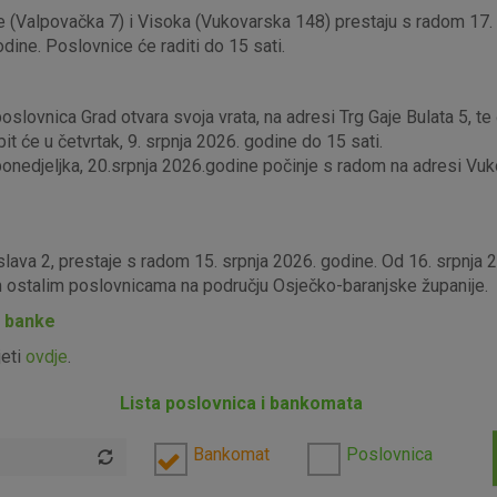
 (Valpovačka 7) i Visoka (Vukovarska 148) prestaju s radom 17. s
odine. Poslovnice će raditi do 15 sati.
lovnica Grad otvara svoja vrata, na adresi Trg Gaje Bulata 5, te ć
it će u četvrtak, 9. srpnja 2026. godine do 15 sati.
edjeljka, 20.srpnja 2026.godine počinje s radom na adresi Vukova
slava 2, prestaje s radom 15. srpnja 2026. godine. Od 16. srpnja
im ostalim poslovnicama na području Osječko-baranjske županije.
P banke
jeti
ovdje
.
Lista poslovnica i bankomata
Bankomat
Poslovnica