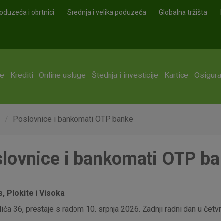
oduzeća i obrtnici
Srednja i velika poduzeća
Globalna tržišta
ge
Krediti
Online usluge
Štednja i investicije
Kartice
Osigura
e
Poslovnice i bankomati OTP banke
lovnice i bankomati OTP b
 Plokite i Visoka
ća 36, prestaje s radom 10. srpnja 2026. Zadnji radni dan u četvrt