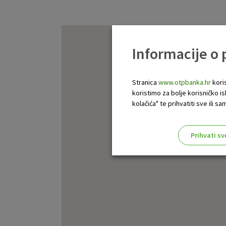
Informacije o
Stranica
www.otpbanka.hr
koris
koristimo za bolje korisničko i
kolačića" te prihvatiti sve ili
Prihvati sv
Odaberite najbolju opciju za va