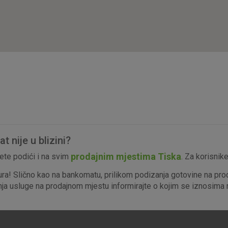
isključiti u našim sustavima. Uobičajeno se pos
radnje koje uključuju zahtjev za uslugama, kao 
preglednik možete postaviti da blokira te kolač
njima, ali u tom slučaju neki dijelovi stranice neće
pohranjuju nikakve informacije koje bi vas mogle
Analitički
Detaljnije informacije o kolačićima
kolačići
 nije u blizini?
Marketinški
prodajnim mjestima Tiska
te podići i na svim
. Za korisnik
kolačići
ura! Slično kao na bankomatu, prilikom podizanja gotovine na pro
enja usluge na prodajnom mjestu informirajte o kojim se iznosima r
denih kolačića