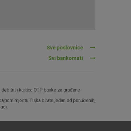
tavljaju kao odgovor na vaše
što su postavke kolačića. Svoj
iće ili pošalje upozorenje o
 raditi. Ti kolačići ne
 identificirati.
Sve poslovnice
Svi bankomati
e debitnih kartica OTP banke za građane
dajnom mjestu Tiska birate jedan od ponuđenih,
adi.