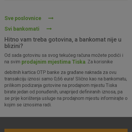
Prihvaćam upotrebu navedenih kolačića
Sve poslovnice
Svi bankomati
Nužni (tehnički) kolačići - uvijek aktivni
Hitno vam treba gotovina, a bankomat nije u
Ovi kolačići nužni su za funkcioniranje internetske stranice i
blizini?
ne mogu se isključiti u našim sustavima. Uobičajeno se
Od sada gotovinu sa svog tekućeg računa možete podići i
postavljaju kao odgovor na vaše radnje koje uključuju zahtjev
prodajnim mjestima Tiska
na svim
. Za korisnike
za uslugama, kao što su postavke kolačića. Svoj preglednik
možete postaviti da blokira te kolačiće ili pošalje upozorenje
debitnih kartica OTP banke za građane naknada za ovu
o njima, ali u tom slučaju neki dijelovi stranice neće raditi. Ti
transakciju iznosi samo 0,66 eura! Slično kao na bankomatu,
kolačići ne pohranjuju nikakve informacije koje bi vas mogle
prilikom podizanja gotovine na prodajnom mjestu Tiska
identificirati.
birate jedan od ponuđenih, unaprijed definiranih iznosa, pa
se prije korištenja usluge na prodajnom mjestu informirajte o
Detaljnije informacije o kolačićima
kojim se iznosima radi.