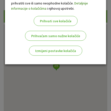
Prikaži samo uplatne bankomate
prihvatiti sve ili samo neophodne kolačiće.
Detaljnije
informacije o kolačićima
i njihovoj upotrebi.
Traži
Prihvati sve kolačiće
Prihvaćam samo nužne kolačiće
Izmijeni postavke kolačića
Odaberite najbolju opciju za vas!
Marketinški kolačići
Analitički kolačići
Nužni kolačići