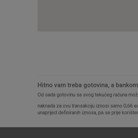
Hitno vam treba gotovina, a bankomat
Od sada gotovinu sa svog tekućeg računa može
naknada za ovu transakciju iznosi samo 0,66 e
unaprijed definiranih iznosa, pa se prije korišt
Prihvaćam upotrebu nave