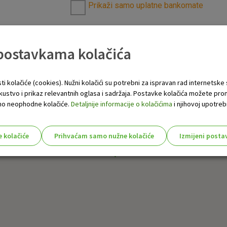
Prikaži samo uplatne bankomate
 postavkama kolačića
ti kolačiće (cookies). Nužni kolačići su potrebni za ispravan rad internetske
skustvo i prikaz relevantnih oglasa i sadržaja. Postavke kolačića možete pro
 samo neophodne kolačiće.
Detaljnije informacije o kolačićima
i njihovoj upotrebi
e kolačiće
Prihvaćam samo nužne kolačiće
Izmijeni posta
s!
Nužni (tehnički) kolačići - uvijek 
Nužni
kolačići
Ovi kolačići nužni su za funkcioniranje internet