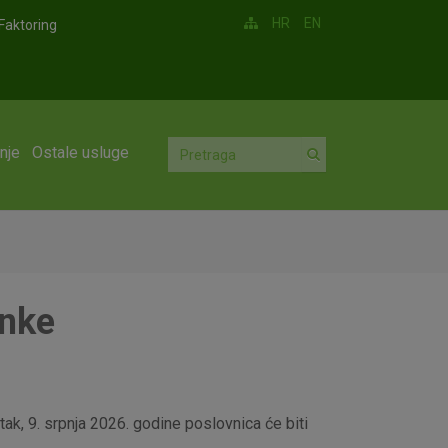
HR
EN
Faktoring
nje
Ostale usluge
anke
ak, 9. srpnja 2026. godine poslovnica će biti