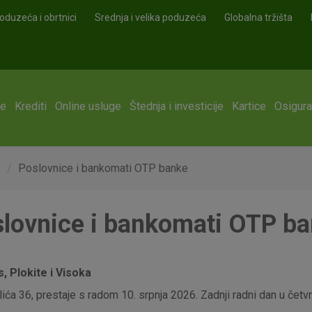
oduzeća i obrtnici
Srednja i velika poduzeća
Globalna tržišta
ge
Krediti
Online usluge
Štednja i investicije
Kartice
Osigura
e
Poslovnice i bankomati OTP banke
lovnice i bankomati OTP b
 Plokite i Visoka
ća 36, prestaje s radom 10. srpnja 2026. Zadnji radni dan u četvrt