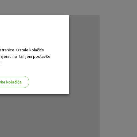
 stranice. Ostale kolačiće
mijeniti na "Izmjeni postavke
.
vke kolačića
aktivni
ske stranice i ne mogu se