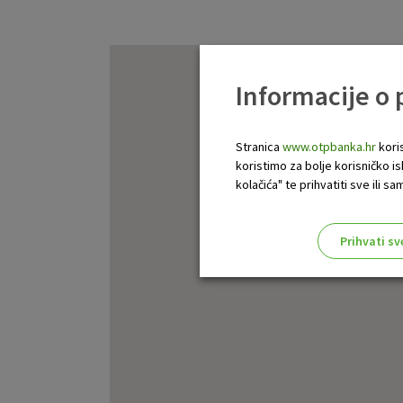
Informacije o
Stranica
www.otpbanka.hr
koris
koristimo za bolje korisničko i
kolačića" te prihvatiti sve ili
Prihvati sv
Odaberite najbolju opciju za va