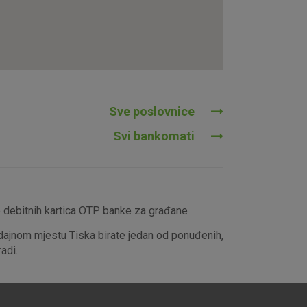
tavljaju kao odgovor na vaše
što su postavke kolačića. Svoj
iće ili pošalje upozorenje o
 raditi. Ti kolačići ne
 identificirati.
Sve poslovnice
Svi bankomati
e debitnih kartica OTP banke za građane
dajnom mjestu Tiska birate jedan od ponuđenih,
adi.