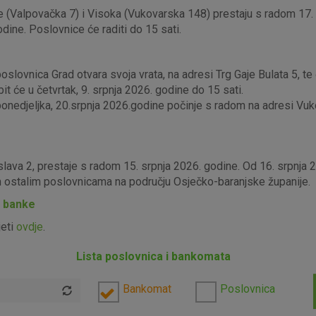
 (Valpovačka 7) i Visoka (Vukovarska 148) prestaju s radom 17. s
odine. Poslovnice će raditi do 15 sati.
lovnica Grad otvara svoja vrata, na adresi Trg Gaje Bulata 5, te ć
it će u četvrtak, 9. srpnja 2026. godine do 15 sati.
edjeljka, 20.srpnja 2026.godine počinje s radom na adresi Vukova
slava 2, prestaje s radom 15. srpnja 2026. godine. Od 16. srpnja
im ostalim poslovnicama na području Osječko-baranjske županije.
P banke
jeti
ovdje
.
Lista poslovnica i bankomata
Bankomat
Poslovnica