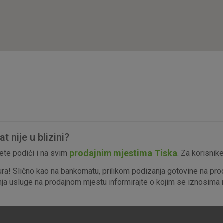
isključiti u našim sustavima. Uobičajeno se pos
radnje koje uključuju zahtjev za uslugama, kao 
preglednik možete postaviti da blokira te kolač
njima, ali u tom slučaju neki dijelovi stranice neće
pohranjuju nikakve informacije koje bi vas mogle
Analitički
Detaljnije informacije o kolačićima
kolačići
 nije u blizini?
Marketinški
prodajnim mjestima Tiska
te podići i na svim
. Za korisnik
kolačići
ura! Slično kao na bankomatu, prilikom podizanja gotovine na pro
enja usluge na prodajnom mjestu informirajte o kojim se iznosima r
denih kolačića