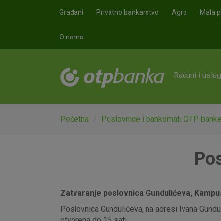
Skoči na glavni sadržaj
Građani
Privatno bankarstvo
Agro
Mala p
O nama
Računi i uslu
Početna
Poslovnice i bankomati OTP bank
Pos
Zatvaranje poslovnica Gundulićeva, Kampus,
Poslovnica Gundulićeva, na adresi Ivana Gunduli
otvorena do 15 sati.