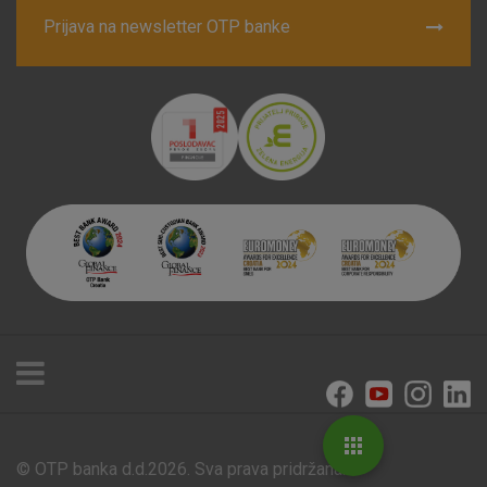
Prijava na newsletter OTP banke
© OTP banka d.d.2026. Sva prava pridržana.
Poslovnice i bankomati