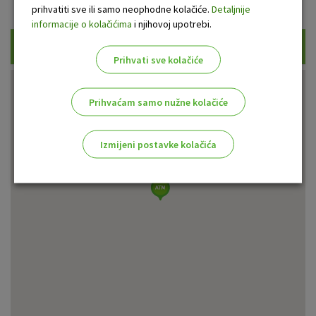
Prikaži samo uplatne bankomate
prihvatiti sve ili samo neophodne kolačiće.
Detaljnije
informacije o kolačićima
i njihovoj upotrebi.
Traži
Prihvati sve kolačiće
Prihvaćam samo nužne kolačiće
Izmijeni postavke kolačića
Odaberite najbolju opciju za vas!
Marketinški kolačići
Analitički kolačići
Nužni kolačići