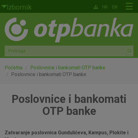
Skoči na glavni sadržaj
☰
Izbornik
HR
EN
Građani
Privatno bankarstvo
Agro
Mala poduzeća i obrtnici
Početna
Poslovnice i bankomati OTP banke
Poslovnice i bankomati OTP banke
Srednja i velika poduzeća
Poslovnice i bankomati
Globalna tržišta
OTP banke
Faktoring
O nama
Zatvaranje poslovnica Gundulićeva, Kampus, Plokite i