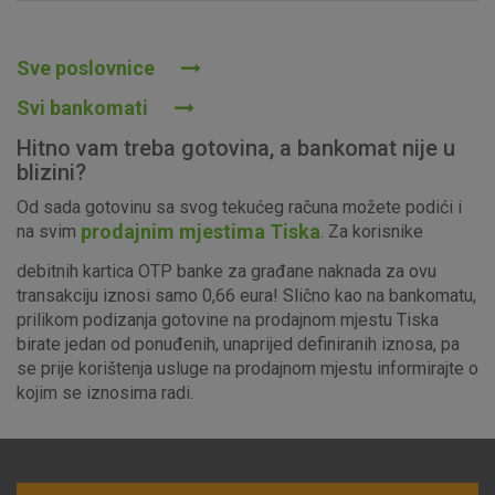
Prihvaćam upotrebu navedenih kolačića
Sve poslovnice
Svi bankomati
Nužni (tehnički) kolačići - uvijek aktivni
Hitno vam treba gotovina, a bankomat nije u
Ovi kolačići nužni su za funkcioniranje internetske stranice i
blizini?
ne mogu se isključiti u našim sustavima. Uobičajeno se
Od sada gotovinu sa svog tekućeg računa možete podići i
postavljaju kao odgovor na vaše radnje koje uključuju zahtjev
prodajnim mjestima Tiska
na svim
. Za korisnike
za uslugama, kao što su postavke kolačića. Svoj preglednik
možete postaviti da blokira te kolačiće ili pošalje upozorenje
debitnih kartica OTP banke za građane naknada za ovu
o njima, ali u tom slučaju neki dijelovi stranice neće raditi. Ti
transakciju iznosi samo 0,66 eura! Slično kao na bankomatu,
kolačići ne pohranjuju nikakve informacije koje bi vas mogle
prilikom podizanja gotovine na prodajnom mjestu Tiska
identificirati.
birate jedan od ponuđenih, unaprijed definiranih iznosa, pa
se prije korištenja usluge na prodajnom mjestu informirajte o
Detaljnije informacije o kolačićima
kojim se iznosima radi.