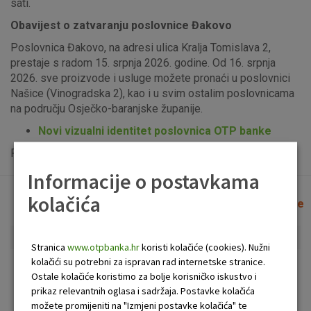
sati.
Obavijest o zatvaranju poslovnice Đakovo
Poslovnica Đakovo, na adresi ulica Kralja Tomislava 2,
prestaje s radom 15. srpnja 2026. godine. Od 16. srpnja
2026. sve proizvode i usluge možete pronaći u poslovnici
Našice (Vinogradska 2), kao i u svim ostalim poslovnicama
na području Osječko-baranjske županije.
Novi vizualni identitet poslovnica OTP banke
Popis uplatno-isplatnih bankomata možete vidjeti
ovdje
.
Informacije o postavkama
kolačića
Lista poslovnica i bankomata
Očisti filtere
Stranica
www.otpbanka.hr
koristi kolačiće (cookies). Nužni
kolačići su potrebni za ispravan rad internetske stranice.
Bankomat
Poslovnica
Ostale kolačiće koristimo za bolje korisničko iskustvo i
prikaz relevantnih oglasa i sadržaja. Postavke kolačića
možete promijeniti na "Izmjeni postavke kolačića" te