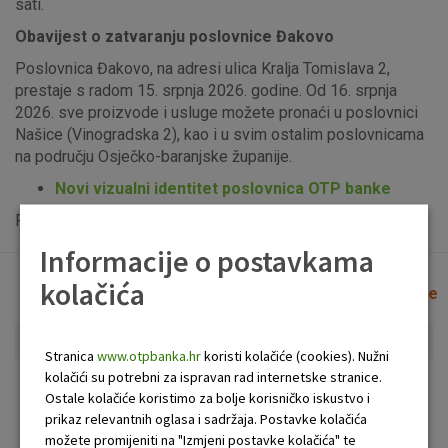
sati.
Obavijest o zatvaranju poslovnice Đakovo
Poslovnica Đakovo, na adresi ulica Kralja Tomislava 2,
prestaje s radom 15. srpnja 2026. godine. Od 16. srpnja
2026. sve proizvode i usluge možete pronaći u poslovnici
Našice (Vinogradska 2), kao i u svim ostalim poslovnicama
na području Osječko-baranjske županije.
Novi vizualni identitet poslovnica OTP banke
Popis uplatno-isplatnih bankomata možete vidjeti
ovdje
.
Informacije o postavkama
kolačića
Lista poslovnica i bankomata
Očisti filtere
Stranica
www.otpbanka.hr
koristi kolačiće (cookies). Nužni
kolačići su potrebni za ispravan rad internetske stranice.
Bankomat
Poslovnica
Ostale kolačiće koristimo za bolje korisničko iskustvo i
prikaz relevantnih oglasa i sadržaja. Postavke kolačića
možete promijeniti na "Izmjeni postavke kolačića" te