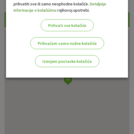
Prikaži samo uplatne bankomate
prihvatiti sve ili samo neophodne kolačiće.
Detaljnije
informacije o kolačićima
i njihovoj upotrebi.
Traži
Prihvati sve kolačiće
Prihvaćam samo nužne kolačiće
Izmijeni postavke kolačića
Odaberite najbolju opciju za vas!
Marketinški kolačići
Analitički kolačići
Nužni kolačići