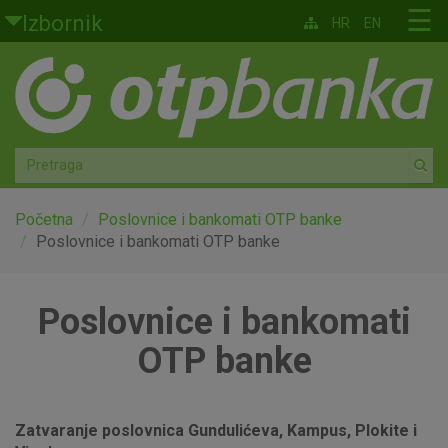
Skoči na glavni sadržaj
☰
Izbornik
HR
EN
Građani
Privatno bankarstvo
Agro
Mala poduzeća i obrtnici
Početna
Poslovnice i bankomati OTP banke
Poslovnice i bankomati OTP banke
Srednja i velika poduzeća
Poslovnice i bankomati
Globalna tržišta
OTP banke
Faktoring
O nama
Zatvaranje poslovnica Gundulićeva, Kampus, Plokite i