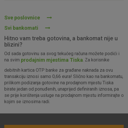
Prihvaćam upotrebu navedenih kolačića
Sve poslovnice
Svi bankomati
Nužni (tehnički) kolačići - uvijek aktivni
Hitno vam treba gotovina, a bankomat nije u
Ovi kolačići nužni su za funkcioniranje internetske stranice i
blizini?
ne mogu se isključiti u našim sustavima. Uobičajeno se
Od sada gotovinu sa svog tekućeg računa možete podići i
postavljaju kao odgovor na vaše radnje koje uključuju zahtjev
prodajnim mjestima Tiska
na svim
. Za korisnike
za uslugama, kao što su postavke kolačića. Svoj preglednik
možete postaviti da blokira te kolačiće ili pošalje upozorenje
debitnih kartica OTP banke za građane naknada za ovu
o njima, ali u tom slučaju neki dijelovi stranice neće raditi. Ti
transakciju iznosi samo 0,66 eura! Slično kao na bankomatu,
kolačići ne pohranjuju nikakve informacije koje bi vas mogle
prilikom podizanja gotovine na prodajnom mjestu Tiska
identificirati.
birate jedan od ponuđenih, unaprijed definiranih iznosa, pa
se prije korištenja usluge na prodajnom mjestu informirajte o
Detaljnije informacije o kolačićima
kojim se iznosima radi.