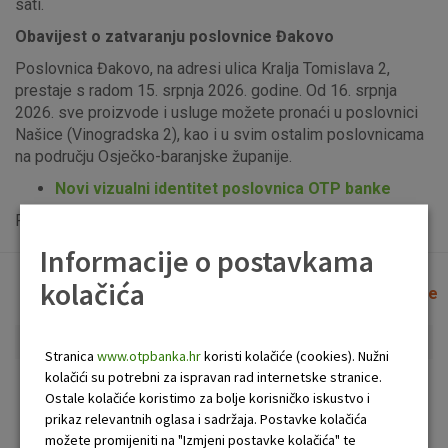
sati.
Obavijest o zatvaranju poslovnice Đakovo
Poslovnica Đakovo, na adresi ulica Kralja Tomislava 2,
prestaje s radom 15. srpnja 2026. godine. Od 16. srpnja
2026. sve proizvode i usluge možete pronaći u poslovnici
Našice (Vinogradska 2), kao i u svim ostalim poslovnicama
na području Osječko-baranjske županije.
Novi vizualni identitet poslovnica OTP banke
Popis uplatno-isplatnih bankomata možete vidjeti
ovdje
.
Informacije o postavkama
kolačića
Lista poslovnica i bankomata
Očisti filtere
Stranica
www.otpbanka.hr
koristi kolačiće (cookies). Nužni
kolačići su potrebni za ispravan rad internetske stranice.
Bankomat
Poslovnica
Ostale kolačiće koristimo za bolje korisničko iskustvo i
prikaz relevantnih oglasa i sadržaja. Postavke kolačića
možete promijeniti na "Izmjeni postavke kolačića" te