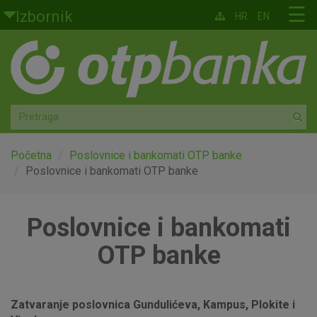
Skoči na glavni sadržaj
☰
Izbornik
HR
EN
Građani
Privatno bankarstvo
Agro
Mala poduzeća i obrtnici
Početna
Poslovnice i bankomati OTP banke
Poslovnice i bankomati OTP banke
Srednja i velika poduzeća
Poslovnice i bankomati
Globalna tržišta
OTP banke
Faktoring
O nama
Zatvaranje poslovnica Gundulićeva, Kampus, Plokite i