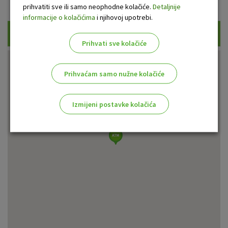
Prikaži samo uplatne bankomate
prihvatiti sve ili samo neophodne kolačiće.
Detaljnije
informacije o kolačićima
i njihovoj upotrebi.
Traži
Prihvati sve kolačiće
Prihvaćam samo nužne kolačiće
Izmijeni postavke kolačića
Odaberite najbolju opciju za vas!
Marketinški kolačići
Analitički kolačići
Nužni kolačići