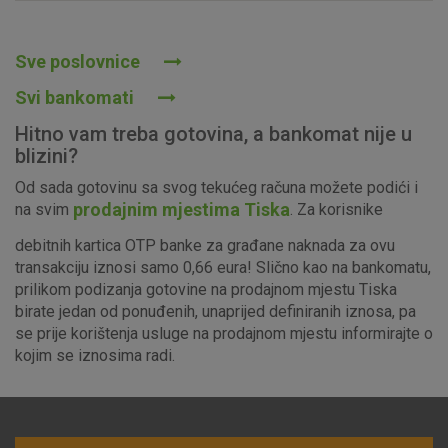
Prihvaćam upotrebu navedenih kolačića
Sve poslovnice
Svi bankomati
Nužni (tehnički) kolačići - uvijek aktivni
Hitno vam treba gotovina, a bankomat nije u
Ovi kolačići nužni su za funkcioniranje internetske stranice i
blizini?
ne mogu se isključiti u našim sustavima. Uobičajeno se
Od sada gotovinu sa svog tekućeg računa možete podići i
postavljaju kao odgovor na vaše radnje koje uključuju zahtjev
prodajnim mjestima Tiska
na svim
. Za korisnike
za uslugama, kao što su postavke kolačića. Svoj preglednik
možete postaviti da blokira te kolačiće ili pošalje upozorenje
debitnih kartica OTP banke za građane naknada za ovu
o njima, ali u tom slučaju neki dijelovi stranice neće raditi. Ti
transakciju iznosi samo 0,66 eura! Slično kao na bankomatu,
kolačići ne pohranjuju nikakve informacije koje bi vas mogle
prilikom podizanja gotovine na prodajnom mjestu Tiska
identificirati.
birate jedan od ponuđenih, unaprijed definiranih iznosa, pa
se prije korištenja usluge na prodajnom mjestu informirajte o
Detaljnije informacije o kolačićima
kojim se iznosima radi.