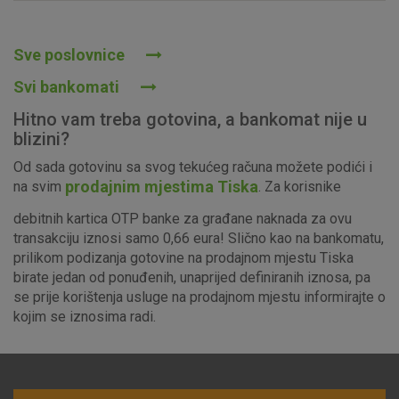
Prihvaćam upotrebu navedenih kolačića
Sve poslovnice
Svi bankomati
Nužni (tehnički) kolačići - uvijek aktivni
Hitno vam treba gotovina, a bankomat nije u
Ovi kolačići nužni su za funkcioniranje internetske stranice i
blizini?
ne mogu se isključiti u našim sustavima. Uobičajeno se
Od sada gotovinu sa svog tekućeg računa možete podići i
postavljaju kao odgovor na vaše radnje koje uključuju zahtjev
prodajnim mjestima Tiska
na svim
. Za korisnike
za uslugama, kao što su postavke kolačića. Svoj preglednik
možete postaviti da blokira te kolačiće ili pošalje upozorenje
debitnih kartica OTP banke za građane naknada za ovu
o njima, ali u tom slučaju neki dijelovi stranice neće raditi. Ti
transakciju iznosi samo 0,66 eura! Slično kao na bankomatu,
kolačići ne pohranjuju nikakve informacije koje bi vas mogle
prilikom podizanja gotovine na prodajnom mjestu Tiska
identificirati.
birate jedan od ponuđenih, unaprijed definiranih iznosa, pa
se prije korištenja usluge na prodajnom mjestu informirajte o
Detaljnije informacije o kolačićima
kojim se iznosima radi.