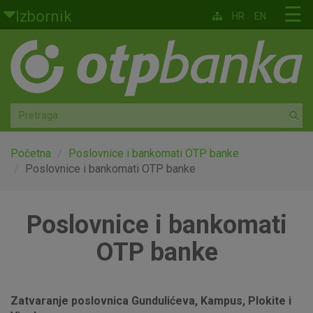
Skoči na glavni sadržaj
☰
Izbornik
HR
EN
Građani
Privatno bankarstvo
Agro
Mala poduzeća i obrtnici
Početna
Poslovnice i bankomati OTP banke
Poslovnice i bankomati OTP banke
Srednja i velika poduzeća
Poslovnice i bankomati
Globalna tržišta
OTP banke
Faktoring
O nama
Zatvaranje poslovnica Gundulićeva, Kampus, Plokite i