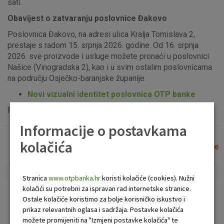
sati.
Obavijest o zatvaranju poslovnice Đakovo
Poslovnica Đakovo, na adresi ulica Kralja Tomislava 2,
prestaje s radom 15. srpnja 2026. godine. Od 16. srpnja
2026. sve proizvode i usluge možete pronaći u poslovnici
Našice (Vinogradska 2), kao i u svim ostalim poslovnicama
na području Osječko-baranjske županije.
Novi vizualni identitet poslovnica OTP banke
Popis uplatno-isplatnih bankomata možete vidjeti
ovdje
.
Informacije o postavkama
kolačića
Lista poslovnica i bankomata
Očisti filtere
Stranica
www.otpbanka.hr
koristi kolačiće (cookies). Nužni
kolačići su potrebni za ispravan rad internetske stranice.
Bankomat
Poslovnica
Ostale kolačiće koristimo za bolje korisničko iskustvo i
prikaz relevantnih oglasa i sadržaja. Postavke kolačića
možete promijeniti na "Izmjeni postavke kolačića" te