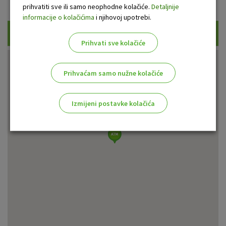
Prikaži samo uplatne bankomate
prihvatiti sve ili samo neophodne kolačiće.
Detaljnije
informacije o kolačićima
i njihovoj upotrebi.
Traži
Prihvati sve kolačiće
Prihvaćam samo nužne kolačiće
Izmijeni postavke kolačića
Odaberite najbolju opciju za vas!
Marketinški kolačići
Analitički kolačići
Nužni kolačići