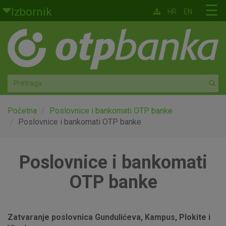
Skoči na glavni sadržaj
☰
Izbornik
HR
EN
Građani
Privatno bankarstvo
Agro
Mala poduzeća i obrtnici
Početna
Poslovnice i bankomati OTP banke
Poslovnice i bankomati OTP banke
Srednja i velika poduzeća
Poslovnice i bankomati
Globalna tržišta
OTP banke
Faktoring
O nama
Zatvaranje poslovnica Gundulićeva, Kampus, Plokite i