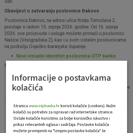
sati.
Obavijest o zatvaranju poslovnice Đakovo
Poslovnica Đakovo, na adresi ulica Kralja Tomislava 2,
prestaje s radom 15. srpnja 2026. godine. Od 16. srpnja
2026. sve proizvode i usluge možete pronaći u poslovnici
Našice (Vinogradska 2), kao i u svim ostalim poslovnicama
na području Osječko-baranjske županije.
Novi vizualni identitet poslovnica OTP banke
Popis uplatno-isplatnih bankomata možete vidjeti
ovdje
.
Informacije o postavkama
kolačića
Lista poslovnica i bankomata
Očisti filtere
Stranica
www.otpbanka.hr
koristi kolačiće (cookies). Nužni
kolačići su potrebni za ispravan rad internetske stranice.
Bankomat
Poslovnica
Ostale kolačiće koristimo za bolje korisničko iskustvo i
prikaz relevantnih oglasa i sadržaja. Postavke kolačića
možete promijeniti na "Izmjeni postavke kolačića" te