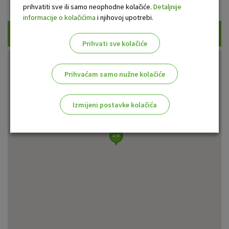
Prikaži samo uplatne bankomate
prihvatiti sve ili samo neophodne kolačiće.
Detaljnije
informacije o kolačićima
i njihovoj upotrebi.
Traži
Prihvati sve kolačiće
Prihvaćam samo nužne kolačiće
Izmijeni postavke kolačića
Odaberite najbolju opciju za vas!
Marketinški kolačići
Analitički kolačići
Nužni kolačići