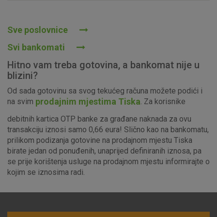
Prihvaćam upotrebu navedenih kolačića
Sve poslovnice
Svi bankomati
Nužni (tehnički) kolačići - uvijek aktivni
Hitno vam treba gotovina, a bankomat nije u
Ovi kolačići nužni su za funkcioniranje internetske stranice i
blizini?
ne mogu se isključiti u našim sustavima. Uobičajeno se
Od sada gotovinu sa svog tekućeg računa možete podići i
postavljaju kao odgovor na vaše radnje koje uključuju zahtjev
prodajnim mjestima Tiska
na svim
. Za korisnike
za uslugama, kao što su postavke kolačića. Svoj preglednik
možete postaviti da blokira te kolačiće ili pošalje upozorenje
debitnih kartica OTP banke za građane naknada za ovu
o njima, ali u tom slučaju neki dijelovi stranice neće raditi. Ti
transakciju iznosi samo 0,66 eura! Slično kao na bankomatu,
kolačići ne pohranjuju nikakve informacije koje bi vas mogle
prilikom podizanja gotovine na prodajnom mjestu Tiska
identificirati.
birate jedan od ponuđenih, unaprijed definiranih iznosa, pa
se prije korištenja usluge na prodajnom mjestu informirajte o
Detaljnije informacije o kolačićima
kojim se iznosima radi.