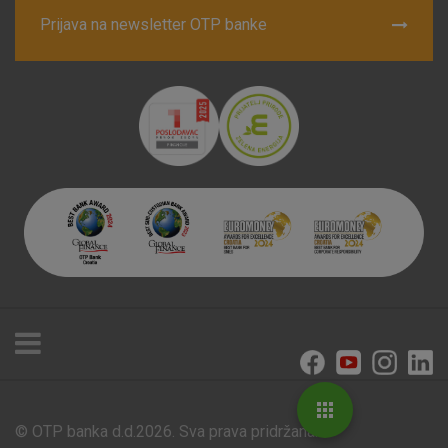
Prijava na newsletter OTP banke
© OTP banka d.d.2026. Sva prava pridržana.
Poslovnice i bankomati