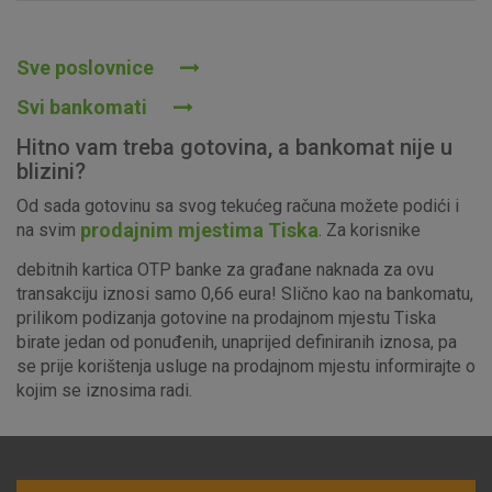
Prihvaćam upotrebu navedenih kolačića
Sve poslovnice
Svi bankomati
Nužni (tehnički) kolačići - uvijek aktivni
Hitno vam treba gotovina, a bankomat nije u
Ovi kolačići nužni su za funkcioniranje internetske stranice i
blizini?
ne mogu se isključiti u našim sustavima. Uobičajeno se
Od sada gotovinu sa svog tekućeg računa možete podići i
postavljaju kao odgovor na vaše radnje koje uključuju zahtjev
prodajnim mjestima Tiska
na svim
. Za korisnike
za uslugama, kao što su postavke kolačića. Svoj preglednik
možete postaviti da blokira te kolačiće ili pošalje upozorenje
debitnih kartica OTP banke za građane naknada za ovu
o njima, ali u tom slučaju neki dijelovi stranice neće raditi. Ti
transakciju iznosi samo 0,66 eura! Slično kao na bankomatu,
kolačići ne pohranjuju nikakve informacije koje bi vas mogle
prilikom podizanja gotovine na prodajnom mjestu Tiska
identificirati.
birate jedan od ponuđenih, unaprijed definiranih iznosa, pa
se prije korištenja usluge na prodajnom mjestu informirajte o
Detaljnije informacije o kolačićima
kojim se iznosima radi.