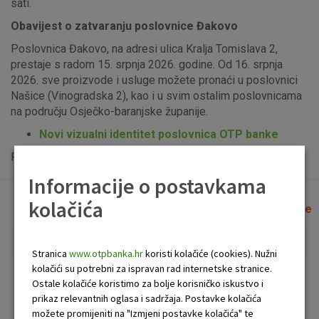
sati.
Obavijest o zatvaranju poslovnice Đakovo
Poslovnica Đakovo, na adresi ulica Kralja Tomislava 2,
prestaje s radom 15. srpnja 2026. godine. Od 16. srpnja
2026. sve proizvode i usluge možete pronaći u poslovnici
Našice (Vinogradska 2), kao i u svim ostalim poslovnicama
na području Osječko-baranjske županije.
Novi vizualni identitet poslovnica OTP banke
Popis uplatno-isplatnih bankomata možete vidjeti
ovdje
.
Informacije o postavkama
kolačića
Lista poslovnica i bankomata
Očisti filtere
Stranica
www.otpbanka.hr
koristi kolačiće (cookies). Nužni
kolačići su potrebni za ispravan rad internetske stranice.
Bankomat
Poslovnica
Ostale kolačiće koristimo za bolje korisničko iskustvo i
prikaz relevantnih oglasa i sadržaja. Postavke kolačića
možete promijeniti na "Izmjeni postavke kolačića" te