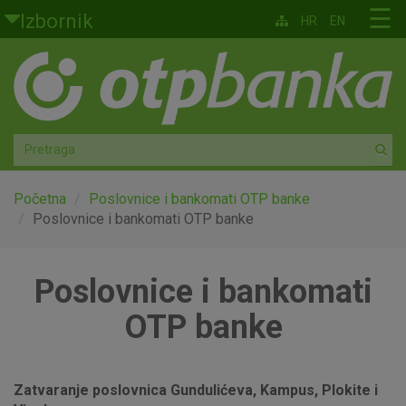
Skoči na glavni sadržaj
☰
Izbornik
HR
EN
Građani
Privatno bankarstvo
Agro
Mala poduzeća i obrtnici
Početna
Poslovnice i bankomati OTP banke
Poslovnice i bankomati OTP banke
Srednja i velika poduzeća
Poslovnice i bankomati
Globalna tržišta
OTP banke
Faktoring
O nama
Zatvaranje poslovnica Gundulićeva, Kampus, Plokite i