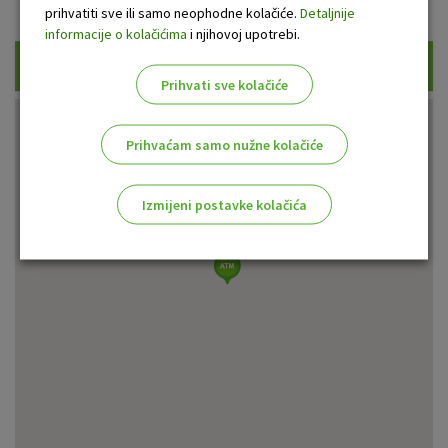
Prikaži samo uplatne bankomate
prihvatiti sve ili samo neophodne kolačiće.
Detaljnije
informacije o kolačićima
i njihovoj upotrebi.
Traži
Prihvati sve kolačiće
Prihvaćam samo nužne kolačiće
Izmijeni postavke kolačića
Odaberite najbolju opciju za vas!
Marketinški kolačići
Analitički kolačići
Nužni kolačići