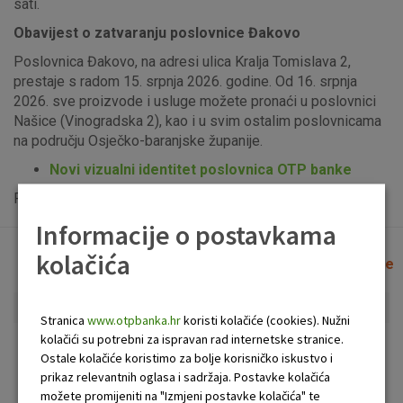
sati.
Obavijest o zatvaranju poslovnice Đakovo
Poslovnica Đakovo, na adresi ulica Kralja Tomislava 2,
prestaje s radom 15. srpnja 2026. godine. Od 16. srpnja
2026. sve proizvode i usluge možete pronaći u poslovnici
Našice (Vinogradska 2), kao i u svim ostalim poslovnicama
na području Osječko-baranjske županije.
Novi vizualni identitet poslovnica OTP banke
Popis uplatno-isplatnih bankomata možete vidjeti
ovdje
.
Informacije o postavkama
kolačića
Lista poslovnica i bankomata
Očisti filtere
Stranica
www.otpbanka.hr
koristi kolačiće (cookies). Nužni
kolačići su potrebni za ispravan rad internetske stranice.
Bankomat
Poslovnica
Ostale kolačiće koristimo za bolje korisničko iskustvo i
prikaz relevantnih oglasa i sadržaja. Postavke kolačića
možete promijeniti na "Izmjeni postavke kolačića" te