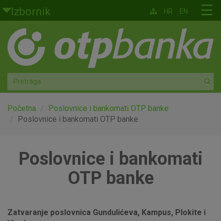
Skoči na glavni sadržaj
☰
Izbornik
HR
EN
Građani
Privatno bankarstvo
Agro
Mala poduzeća i obrtnici
Početna
Poslovnice i bankomati OTP banke
Poslovnice i bankomati OTP banke
Srednja i velika poduzeća
Poslovnice i bankomati
Globalna tržišta
OTP banke
Faktoring
O nama
Zatvaranje poslovnica Gundulićeva, Kampus, Plokite i