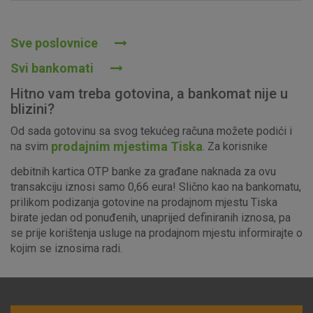
Prihvaćam upotrebu navedenih kolačića
Sve poslovnice
Svi bankomati
Nužni (tehnički) kolačići - uvijek aktivni
Hitno vam treba gotovina, a bankomat nije u
Ovi kolačići nužni su za funkcioniranje internetske stranice i
blizini?
ne mogu se isključiti u našim sustavima. Uobičajeno se
Od sada gotovinu sa svog tekućeg računa možete podići i
postavljaju kao odgovor na vaše radnje koje uključuju zahtjev
prodajnim mjestima Tiska
na svim
. Za korisnike
za uslugama, kao što su postavke kolačića. Svoj preglednik
možete postaviti da blokira te kolačiće ili pošalje upozorenje
debitnih kartica OTP banke za građane naknada za ovu
o njima, ali u tom slučaju neki dijelovi stranice neće raditi. Ti
transakciju iznosi samo 0,66 eura! Slično kao na bankomatu,
kolačići ne pohranjuju nikakve informacije koje bi vas mogle
prilikom podizanja gotovine na prodajnom mjestu Tiska
identificirati.
birate jedan od ponuđenih, unaprijed definiranih iznosa, pa
se prije korištenja usluge na prodajnom mjestu informirajte o
Detaljnije informacije o kolačićima
kojim se iznosima radi.