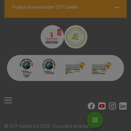
Prijava na newsletter OTP banke
© OTP banka d.d.2026. Sva prava pridržana.
Poslovnice i bankomati