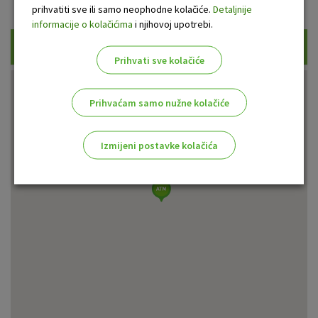
Prikaži samo uplatne bankomate
prihvatiti sve ili samo neophodne kolačiće.
Detaljnije
informacije o kolačićima
i njihovoj upotrebi.
Traži
Prihvati sve kolačiće
Prihvaćam samo nužne kolačiće
Izmijeni postavke kolačića
Odaberite najbolju opciju za vas!
Marketinški kolačići
Analitički kolačići
Nužni kolačići