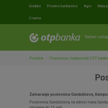
Skoči na glavni sadržaj
Građani
Privatno bankarstvo
Agro
Mala p
O nama
Računi i uslu
Početna
Poslovnice i bankomati OTP bank
Pos
Zatvaranje poslovnica Gundulićeva, Kampus,
Poslovnica Gundulićeva, na adresi Ivana Gunduli
otvorena do 15 sati.