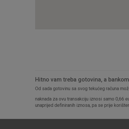
Hitno vam treba gotovina, a bankomat
Od sada gotovinu sa svog tekućeg računa može
naknada za ovu transakciju iznosi samo 0,66 e
unaprijed definiranih iznosa, pa se prije korišt
Prihvaćam upotrebu nave