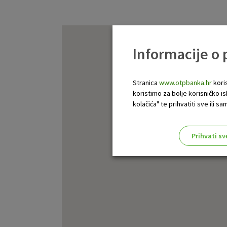
Informacije o
Stranica
www.otpbanka.hr
koris
koristimo za bolje korisničko i
kolačića" te prihvatiti sve ili
Prihvati sv
Odaberite najbolju opciju za va