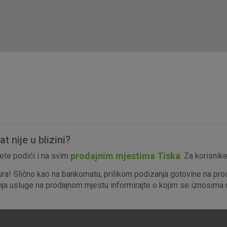
isključiti u našim sustavima. Uobičajeno se pos
radnje koje uključuju zahtjev za uslugama, kao 
preglednik možete postaviti da blokira te kolač
njima, ali u tom slučaju neki dijelovi stranice neće
pohranjuju nikakve informacije koje bi vas mogle
Analitički
Detaljnije informacije o kolačićima
kolačići
 nije u blizini?
Marketinški
prodajnim mjestima Tiska
te podići i na svim
. Za korisnik
kolačići
ura! Slično kao na bankomatu, prilikom podizanja gotovine na pro
enja usluge na prodajnom mjestu informirajte o kojim se iznosima r
denih kolačića