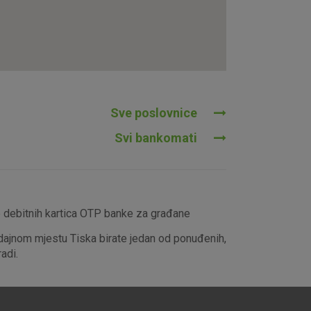
tavljaju kao odgovor na vaše
što su postavke kolačića. Svoj
iće ili pošalje upozorenje o
 raditi. Ti kolačići ne
 identificirati.
Sve poslovnice
Svi bankomati
e debitnih kartica OTP banke za građane
dajnom mjestu Tiska birate jedan od ponuđenih,
adi.