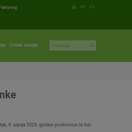
HR
EN
Faktoring
nje
Ostale usluge
anke
ak, 9. srpnja 2026. godine poslovnica će biti