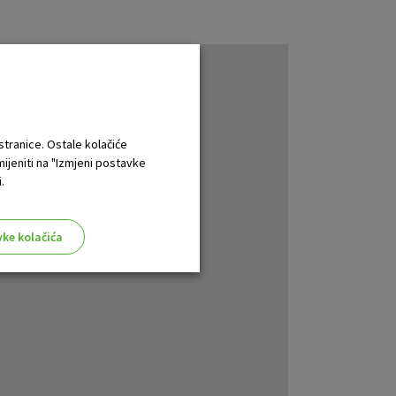
 stranice. Ostale kolačiće
mijeniti na "Izmjeni postavke
.
vke kolačića
aktivni
ske stranice i ne mogu se