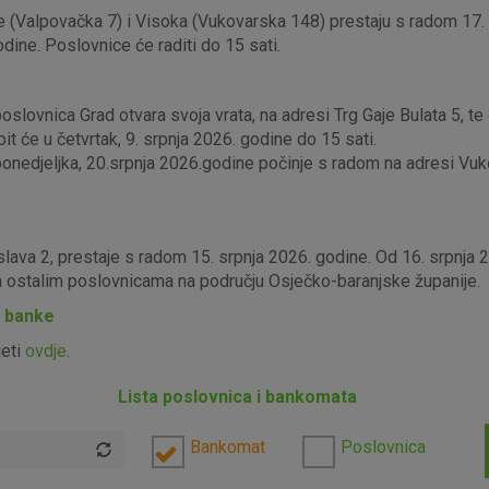
 (Valpovačka 7) i Visoka (Vukovarska 148) prestaju s radom 17. s
odine. Poslovnice će raditi do 15 sati.
lovnica Grad otvara svoja vrata, na adresi Trg Gaje Bulata 5, te ć
it će u četvrtak, 9. srpnja 2026. godine do 15 sati.
edjeljka, 20.srpnja 2026.godine počinje s radom na adresi Vukova
slava 2, prestaje s radom 15. srpnja 2026. godine. Od 16. srpnja
im ostalim poslovnicama na području Osječko-baranjske županije.
P banke
jeti
ovdje
.
Lista poslovnica i bankomata
Bankomat
Poslovnica