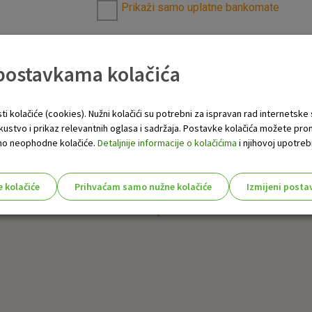
Prikaži samo uplatne bankomate
 postavkama kolačića
ti kolačiće (cookies). Nužni kolačići su potrebni za ispravan rad internetske
skustvo i prikaz relevantnih oglasa i sadržaja. Postavke kolačića možete pro
 samo neophodne kolačiće.
Detaljnije informacije o kolačićima
i njihovoj upotrebi
e kolačiće
Prihvaćam samo nužne kolačiće
Izmijeni posta
s!
Nužni (tehnički) kolačići - uvijek 
Nužni
kolačići
Ovi kolačići nužni su za funkcioniranje internet