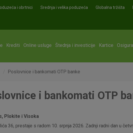
oduzeća i obrtnici
Srednja i velika poduzeća
Globalna tržišta
ge
Krediti
Online usluge
Štednja i investicije
Kartice
Osigura
e
Poslovnice i bankomati OTP banke
lovnice i bankomati OTP b
 Plokite i Visoka
ća 36, prestaje s radom 10. srpnja 2026. Zadnji radni dan u četvrt