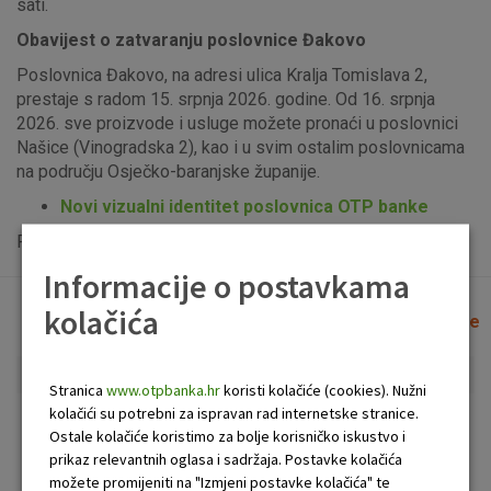
sati.
Obavijest o zatvaranju poslovnice Đakovo
Poslovnica Đakovo, na adresi ulica Kralja Tomislava 2,
prestaje s radom 15. srpnja 2026. godine. Od 16. srpnja
2026. sve proizvode i usluge možete pronaći u poslovnici
Našice (Vinogradska 2), kao i u svim ostalim poslovnicama
na području Osječko-baranjske županije.
Novi vizualni identitet poslovnica OTP banke
Popis uplatno-isplatnih bankomata možete vidjeti
ovdje
.
Informacije o postavkama
kolačića
Lista poslovnica i bankomata
Očisti filtere
Stranica
www.otpbanka.hr
koristi kolačiće (cookies). Nužni
kolačići su potrebni za ispravan rad internetske stranice.
Bankomat
Poslovnica
Ostale kolačiće koristimo za bolje korisničko iskustvo i
prikaz relevantnih oglasa i sadržaja. Postavke kolačića
možete promijeniti na "Izmjeni postavke kolačića" te