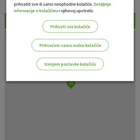
Prikaži samo uplatne bankomate
prihvatiti sve ili samo neophodne kolačiće.
Detaljnije
informacije o kolačićima
i njihovoj upotrebi.
Traži
Prihvati sve kolačiće
Prihvaćam samo nužne kolačiće
Izmijeni postavke kolačića
Odaberite najbolju opciju za vas!
Marketinški kolačići
Analitički kolačići
Nužni kolačići