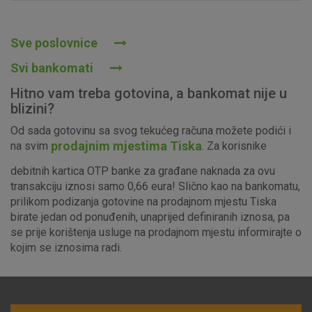
Prihvaćam upotrebu navedenih kolačića
Sve poslovnice
Svi bankomati
Nužni (tehnički) kolačići - uvijek aktivni
Hitno vam treba gotovina, a bankomat nije u
Ovi kolačići nužni su za funkcioniranje internetske stranice i
blizini?
ne mogu se isključiti u našim sustavima. Uobičajeno se
Od sada gotovinu sa svog tekućeg računa možete podići i
postavljaju kao odgovor na vaše radnje koje uključuju zahtjev
prodajnim mjestima Tiska
na svim
. Za korisnike
za uslugama, kao što su postavke kolačića. Svoj preglednik
možete postaviti da blokira te kolačiće ili pošalje upozorenje
debitnih kartica OTP banke za građane naknada za ovu
o njima, ali u tom slučaju neki dijelovi stranice neće raditi. Ti
transakciju iznosi samo 0,66 eura! Slično kao na bankomatu,
kolačići ne pohranjuju nikakve informacije koje bi vas mogle
prilikom podizanja gotovine na prodajnom mjestu Tiska
identificirati.
birate jedan od ponuđenih, unaprijed definiranih iznosa, pa
se prije korištenja usluge na prodajnom mjestu informirajte o
Detaljnije informacije o kolačićima
kojim se iznosima radi.