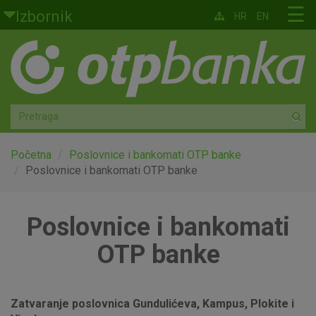
Skoči na glavni sadržaj
☰
Izbornik
HR
EN
Građani
Privatno bankarstvo
Agro
Mala poduzeća i obrtnici
Početna
Poslovnice i bankomati OTP banke
Poslovnice i bankomati OTP banke
Srednja i velika poduzeća
Poslovnice i bankomati
Globalna tržišta
OTP banke
Faktoring
O nama
Zatvaranje poslovnica Gundulićeva, Kampus, Plokite i