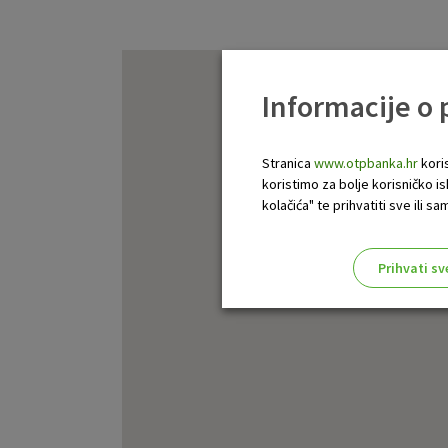
Informacije o
Stranica
www.otpbanka.hr
koris
koristimo za bolje korisničko i
kolačića" te prihvatiti sve ili
Prihvati sv
Odaberite najbolju opciju za va