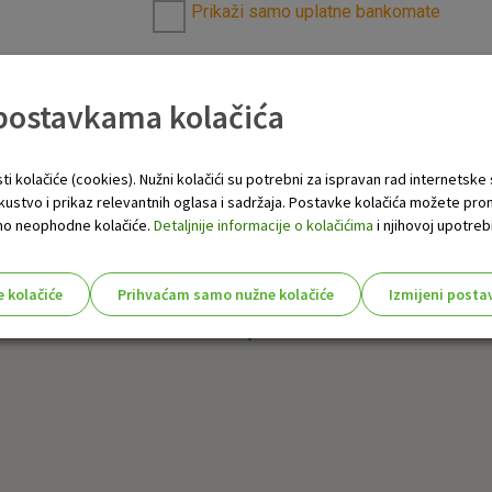
Prikaži samo uplatne bankomate
 postavkama kolačića
ti kolačiće (cookies). Nužni kolačići su potrebni za ispravan rad internetske
skustvo i prikaz relevantnih oglasa i sadržaja. Postavke kolačića možete pro
 samo neophodne kolačiće.
Detaljnije informacije o kolačićima
i njihovoj upotrebi
e kolačiće
Prihvaćam samo nužne kolačiće
Izmijeni posta
s!
Nužni (tehnički) kolačići - uvijek 
Nužni
kolačići
Ovi kolačići nužni su za funkcioniranje internet