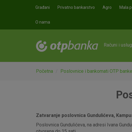
Skoči na glavni sadržaj
Građani
Privatno bankarstvo
Agro
Mala p
O nama
Računi i uslu
Početna
Poslovnice i bankomati OTP bank
Pos
Zatvaranje poslovnica Gundulićeva, Kampus,
Poslovnica Gundulićeva, na adresi Ivana Gunduli
otvorena do 15 sati.