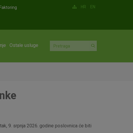
HR
EN
Faktoring
nje
Ostale usluge
anke
ak, 9. srpnja 2026. godine poslovnica će biti