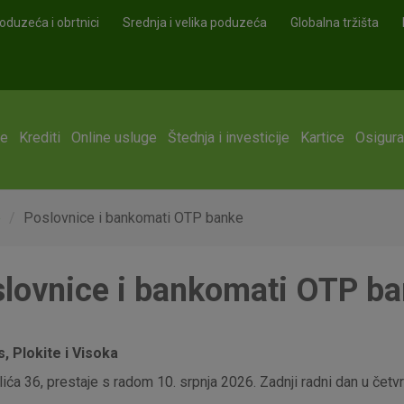
oduzeća i obrtnici
Srednja i velika poduzeća
Globalna tržišta
ge
Krediti
Online usluge
Štednja i investicije
Kartice
Osigura
e
Poslovnice i bankomati OTP banke
lovnice i bankomati OTP b
 Plokite i Visoka
ća 36, prestaje s radom 10. srpnja 2026. Zadnji radni dan u četvrt