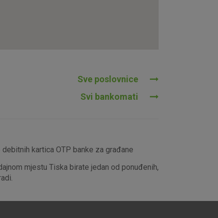
tavljaju kao odgovor na vaše
što su postavke kolačića. Svoj
iće ili pošalje upozorenje o
 raditi. Ti kolačići ne
 identificirati.
Sve poslovnice
Svi bankomati
e debitnih kartica OTP banke za građane
dajnom mjestu Tiska birate jedan od ponuđenih,
adi.