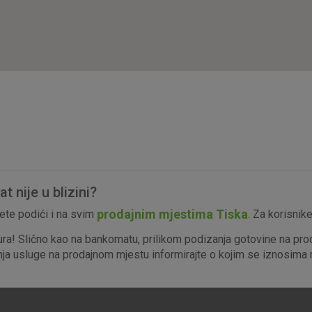
isključiti u našim sustavima. Uobičajeno se pos
radnje koje uključuju zahtjev za uslugama, kao 
preglednik možete postaviti da blokira te kolač
njima, ali u tom slučaju neki dijelovi stranice neće
pohranjuju nikakve informacije koje bi vas mogle
Analitički
Detaljnije informacije o kolačićima
kolačići
 nije u blizini?
Marketinški
prodajnim mjestima Tiska
te podići i na svim
. Za korisnik
kolačići
ura! Slično kao na bankomatu, prilikom podizanja gotovine na pro
enja usluge na prodajnom mjestu informirajte o kojim se iznosima r
denih kolačića