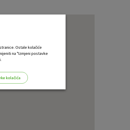
 stranice. Ostale kolačiće
mijeniti na "Izmjeni postavke
.
vke kolačića
aktivni
ske stranice i ne mogu se