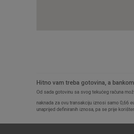
Hitno vam treba gotovina, a bankomat
Od sada gotovinu sa svog tekućeg računa može
naknada za ovu transakciju iznosi samo 0,66 e
unaprijed definiranih iznosa, pa se prije korišt
Prihvaćam upotrebu nave