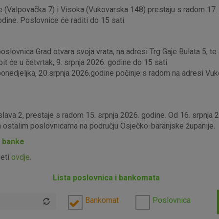
 (Valpovačka 7) i Visoka (Vukovarska 148) prestaju s radom 17. s
odine. Poslovnice će raditi do 15 sati.
lovnica Grad otvara svoja vrata, na adresi Trg Gaje Bulata 5, te ć
it će u četvrtak, 9. srpnja 2026. godine do 15 sati.
edjeljka, 20.srpnja 2026.godine počinje s radom na adresi Vukova
slava 2, prestaje s radom 15. srpnja 2026. godine. Od 16. srpnja
im ostalim poslovnicama na području Osječko-baranjske županije.
P banke
jeti
ovdje
.
Lista poslovnica i bankomata
Bankomat
Poslovnica