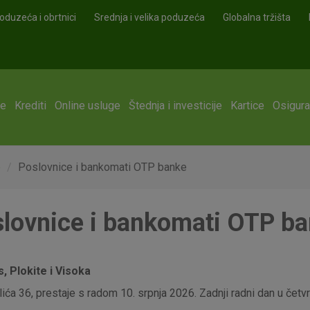
oduzeća i obrtnici
Srednja i velika poduzeća
Globalna tržišta
ge
Krediti
Online usluge
Štednja i investicije
Kartice
Osigura
e
Poslovnice i bankomati OTP banke
lovnice i bankomati OTP b
 Plokite i Visoka
ća 36, prestaje s radom 10. srpnja 2026. Zadnji radni dan u četvrt