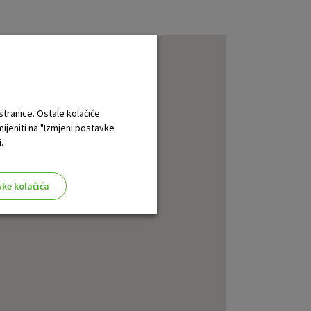
 stranice. Ostale kolačiće
mijeniti na "Izmjeni postavke
.
vke kolačića
aktivni
ske stranice i ne mogu se