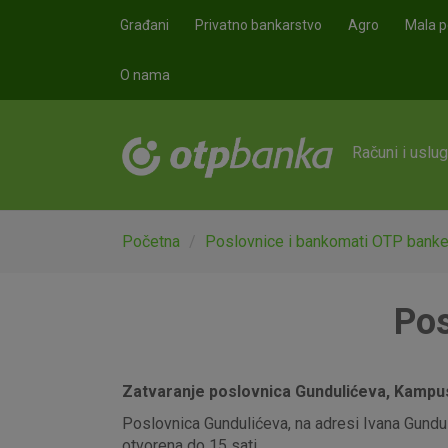
Skoči na glavni sadržaj
Građani
Privatno bankarstvo
Agro
Mala p
O nama
Računi i uslu
Početna
Poslovnice i bankomati OTP bank
Pos
Zatvaranje poslovnica Gundulićeva, Kampus,
Poslovnica Gundulićeva, na adresi Ivana Gunduli
otvorena do 15 sati.