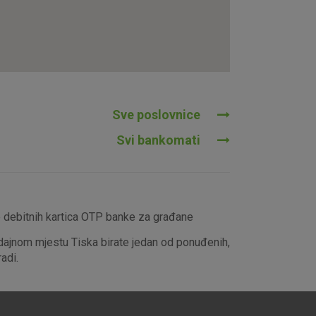
tavljaju kao odgovor na vaše
što su postavke kolačića. Svoj
iće ili pošalje upozorenje o
 raditi. Ti kolačići ne
 identificirati.
Sve poslovnice
Svi bankomati
e debitnih kartica OTP banke za građane
dajnom mjestu Tiska birate jedan od ponuđenih,
adi.