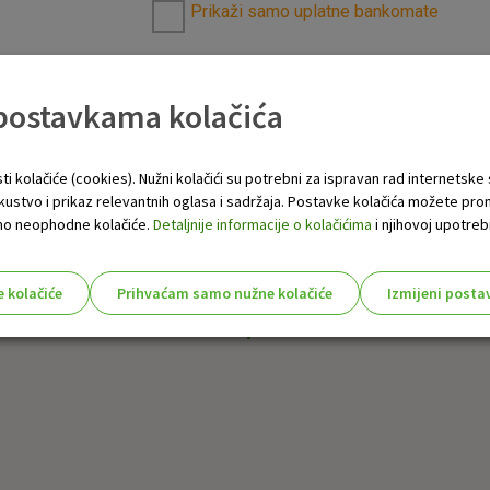
Prikaži samo uplatne bankomate
 postavkama kolačića
ti kolačiće (cookies). Nužni kolačići su potrebni za ispravan rad internetske
skustvo i prikaz relevantnih oglasa i sadržaja. Postavke kolačića možete pro
 samo neophodne kolačiće.
Detaljnije informacije o kolačićima
i njihovoj upotrebi
e kolačiće
Prihvaćam samo nužne kolačiće
Izmijeni posta
s!
Nužni (tehnički) kolačići - uvijek 
Nužni
kolačići
Ovi kolačići nužni su za funkcioniranje internet