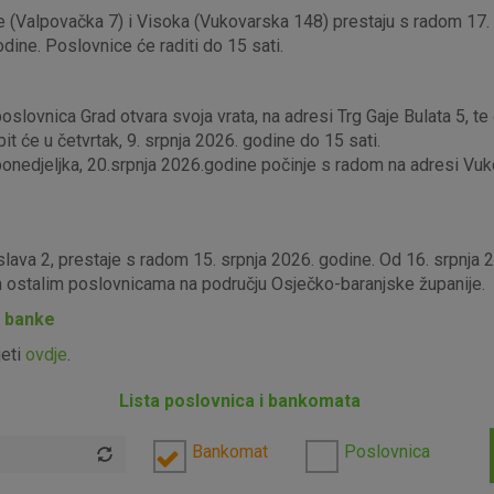
 (Valpovačka 7) i Visoka (Vukovarska 148) prestaju s radom 17. s
odine. Poslovnice će raditi do 15 sati.
lovnica Grad otvara svoja vrata, na adresi Trg Gaje Bulata 5, te ć
it će u četvrtak, 9. srpnja 2026. godine do 15 sati.
edjeljka, 20.srpnja 2026.godine počinje s radom na adresi Vukova
slava 2, prestaje s radom 15. srpnja 2026. godine. Od 16. srpnja
im ostalim poslovnicama na području Osječko-baranjske županije.
P banke
jeti
ovdje
.
Lista poslovnica i bankomata
Bankomat
Poslovnica