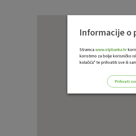
Informacije o
Stranica
www.otpbanka.hr
koris
koristimo za bolje korisničko i
kolačića" te prihvatiti sve ili
Prihvati sv
Odaberite najbolju opciju za va