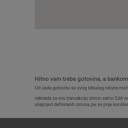
Hitno vam treba gotovina, a bankomat
Od sada gotovinu sa svog tekućeg računa može
naknada za ovu transakciju iznosi samo 0,66 e
unaprijed definiranih iznosa, pa se prije korišt
Prihvaćam upotrebu nave