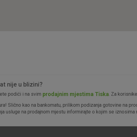
isključiti u našim sustavima. Uobičajeno se pos
radnje koje uključuju zahtjev za uslugama, kao 
preglednik možete postaviti da blokira te kolač
njima, ali u tom slučaju neki dijelovi stranice neće
pohranjuju nikakve informacije koje bi vas mogle
Analitički
Detaljnije informacije o kolačićima
kolačići
 nije u blizini?
Marketinški
prodajnim mjestima Tiska
te podići i na svim
. Za korisnik
kolačići
ura! Slično kao na bankomatu, prilikom podizanja gotovine na pro
enja usluge na prodajnom mjestu informirajte o kojim se iznosima r
denih kolačića