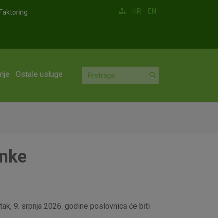
HR
EN
Faktoring
nje
Ostale usluge
anke
ak, 9. srpnja 2026. godine poslovnica će biti