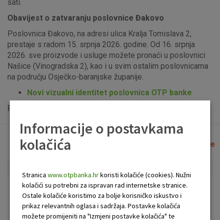
sati.
Obavijest o zatvaranju poslovnice Đakovo
Poslovnica Đakovo, na adresi ulica Kralja Tomislava 2,
prestaje s radom 15. srpnja 2026. godine. Od 16. srpnja
2026. sve proizvode i usluge možete pronaći u poslovnici
Našice (Vinogradska 2), kao i u svim ostalim poslovnicama
na području Osječko-baranjske županije.
Novi vizualni identitet poslovnica OTP banke
Popis uplatno-isplatnih bankomata možete vidjeti
ovdje
.
Informacije o postavkama
kolačića
Lista poslovnica i bankomata
Očisti filtere
Stranica
www.otpbanka.hr
koristi kolačiće (cookies). Nužni
kolačići su potrebni za ispravan rad internetske stranice.
Bankomat
Poslovnica
Ostale kolačiće koristimo za bolje korisničko iskustvo i
prikaz relevantnih oglasa i sadržaja. Postavke kolačića
možete promijeniti na "Izmjeni postavke kolačića" te