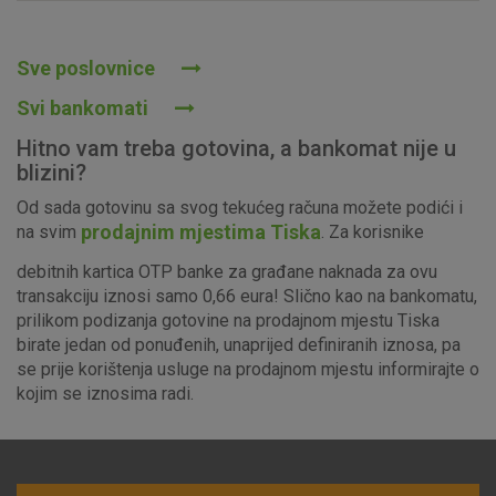
Prihvaćam upotrebu navedenih kolačića
Sve poslovnice
Svi bankomati
Nužni (tehnički) kolačići - uvijek aktivni
Hitno vam treba gotovina, a bankomat nije u
Ovi kolačići nužni su za funkcioniranje internetske stranice i
blizini?
ne mogu se isključiti u našim sustavima. Uobičajeno se
Od sada gotovinu sa svog tekućeg računa možete podići i
postavljaju kao odgovor na vaše radnje koje uključuju zahtjev
prodajnim mjestima Tiska
na svim
. Za korisnike
za uslugama, kao što su postavke kolačića. Svoj preglednik
možete postaviti da blokira te kolačiće ili pošalje upozorenje
debitnih kartica OTP banke za građane naknada za ovu
o njima, ali u tom slučaju neki dijelovi stranice neće raditi. Ti
transakciju iznosi samo 0,66 eura! Slično kao na bankomatu,
kolačići ne pohranjuju nikakve informacije koje bi vas mogle
prilikom podizanja gotovine na prodajnom mjestu Tiska
identificirati.
birate jedan od ponuđenih, unaprijed definiranih iznosa, pa
se prije korištenja usluge na prodajnom mjestu informirajte o
Detaljnije informacije o kolačićima
kojim se iznosima radi.