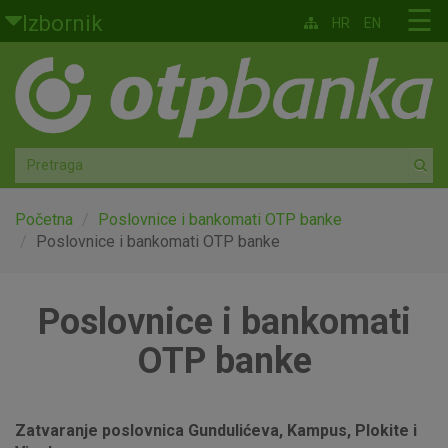
Skoči na glavni sadržaj
☰
Izbornik
HR
EN
Građani
Privatno bankarstvo
Agro
Mala poduzeća i obrtnici
Početna
Poslovnice i bankomati OTP banke
Poslovnice i bankomati OTP banke
Srednja i velika poduzeća
Poslovnice i bankomati
Globalna tržišta
OTP banke
Faktoring
O nama
Zatvaranje poslovnica Gundulićeva, Kampus, Plokite i