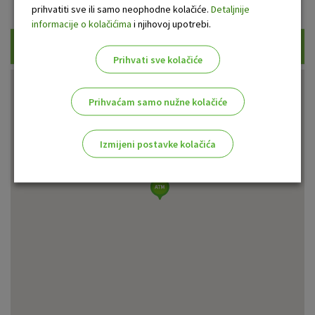
Prikaži samo uplatne bankomate
prihvatiti sve ili samo neophodne kolačiće.
Detaljnije
informacije o kolačićima
i njihovoj upotrebi.
Traži
Prihvati sve kolačiće
Prihvaćam samo nužne kolačiće
Izmijeni postavke kolačića
Odaberite najbolju opciju za vas!
Marketinški kolačići
Analitički kolačići
Nužni kolačići