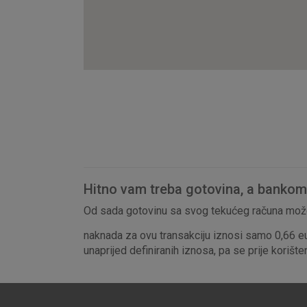
Hitno vam treba gotovina, a bankomat
Od sada gotovinu sa svog tekućeg računa može
naknada za ovu transakciju iznosi samo 0,66 e
unaprijed definiranih iznosa, pa se prije korišt
Prihvaćam upotrebu nave