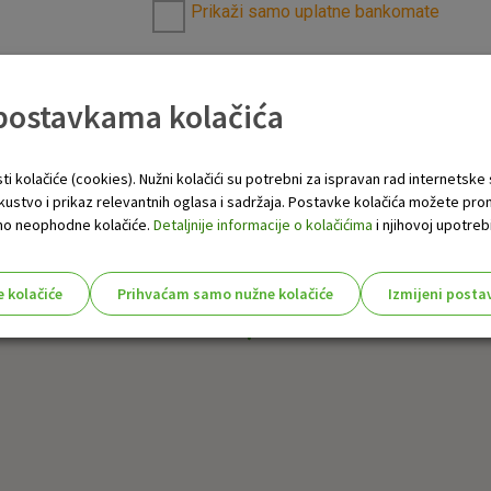
Prikaži samo uplatne bankomate
 postavkama kolačića
ti kolačiće (cookies). Nužni kolačići su potrebni za ispravan rad internetske
skustvo i prikaz relevantnih oglasa i sadržaja. Postavke kolačića možete pro
 samo neophodne kolačiće.
Detaljnije informacije o kolačićima
i njihovoj upotrebi
e kolačiće
Prihvaćam samo nužne kolačiće
Izmijeni posta
s!
Nužni (tehnički) kolačići - uvijek 
Nužni
kolačići
Ovi kolačići nužni su za funkcioniranje internet