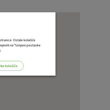
 stranice. Ostale kolačiće
mijeniti na "Izmjeni postavke
.
vke kolačića
aktivni
ske stranice i ne mogu se