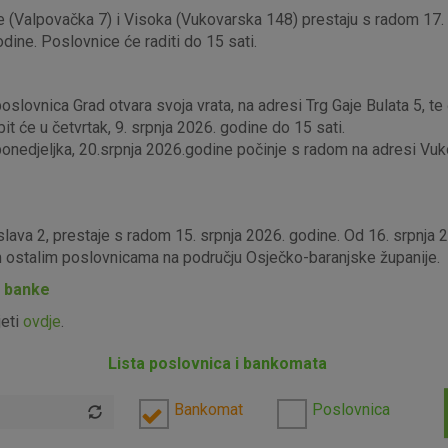
 (Valpovačka 7) i Visoka (Vukovarska 148) prestaju s radom 17. s
odine. Poslovnice će raditi do 15 sati.
lovnica Grad otvara svoja vrata, na adresi Trg Gaje Bulata 5, te ć
it će u četvrtak, 9. srpnja 2026. godine do 15 sati.
edjeljka, 20.srpnja 2026.godine počinje s radom na adresi Vukova
slava 2, prestaje s radom 15. srpnja 2026. godine. Od 16. srpnja
im ostalim poslovnicama na području Osječko-baranjske županije.
P banke
jeti
ovdje
.
Lista poslovnica i bankomata
Bankomat
Poslovnica