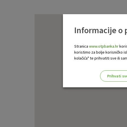
Informacije o
Stranica
www.otpbanka.hr
koris
koristimo za bolje korisničko i
kolačića" te prihvatiti sve ili
Prihvati sv
Odaberite najbolju opciju za va