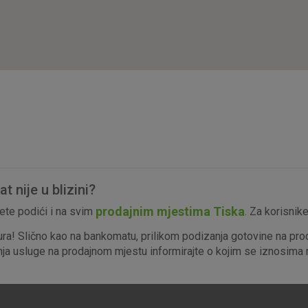
isključiti u našim sustavima. Uobičajeno se pos
radnje koje uključuju zahtjev za uslugama, kao 
preglednik možete postaviti da blokira te kolač
njima, ali u tom slučaju neki dijelovi stranice neće
pohranjuju nikakve informacije koje bi vas mogle
Analitički
Detaljnije informacije o kolačićima
kolačići
 nije u blizini?
Marketinški
prodajnim mjestima Tiska
te podići i na svim
. Za korisnik
kolačići
ura! Slično kao na bankomatu, prilikom podizanja gotovine na pro
enja usluge na prodajnom mjestu informirajte o kojim se iznosima r
denih kolačića