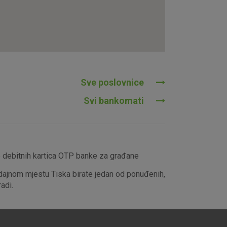
tavljaju kao odgovor na vaše
što su postavke kolačića. Svoj
iće ili pošalje upozorenje o
 raditi. Ti kolačići ne
 identificirati.
Sve poslovnice
Svi bankomati
e debitnih kartica OTP banke za građane
dajnom mjestu Tiska birate jedan od ponuđenih,
adi.