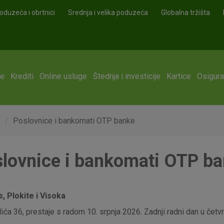
oduzeća i obrtnici
Srednja i velika poduzeća
Globalna tržišta
ge
Krediti
Online usluge
Štednja i investicije
Kartice
Osigura
e
Poslovnice i bankomati OTP banke
lovnice i bankomati OTP b
 Plokite i Visoka
ća 36, prestaje s radom 10. srpnja 2026. Zadnji radni dan u četvrt