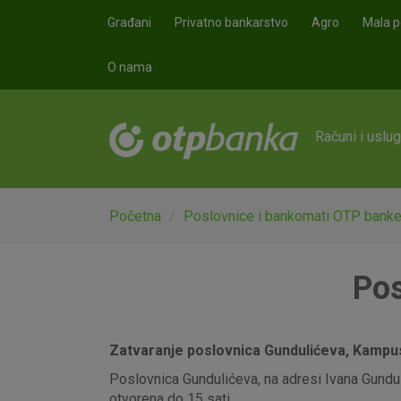
Skoči na glavni sadržaj
Građani
Privatno bankarstvo
Agro
Mala p
O nama
Računi i uslu
Početna
Poslovnice i bankomati OTP bank
Pos
Zatvaranje poslovnica Gundulićeva, Kampus,
Poslovnica Gundulićeva, na adresi Ivana Gunduli
otvorena do 15 sati.