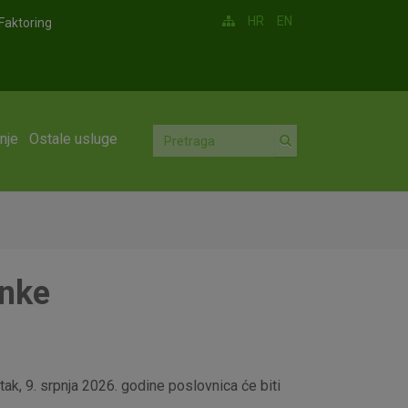
HR
EN
Faktoring
nje
Ostale usluge
anke
ak, 9. srpnja 2026. godine poslovnica će biti