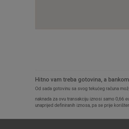
Hitno vam treba gotovina, a bankomat
Od sada gotovinu sa svog tekućeg računa može
naknada za ovu transakciju iznosi samo 0,66 e
unaprijed definiranih iznosa, pa se prije korišt
Prihvaćam upotrebu nave