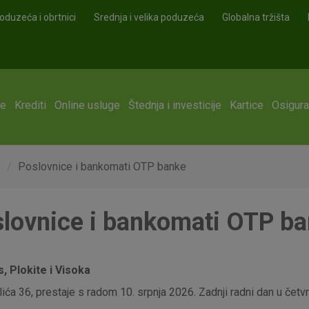
oduzeća i obrtnici
Srednja i velika poduzeća
Globalna tržišta
ge
Krediti
Online usluge
Štednja i investicije
Kartice
Osigura
e
Poslovnice i bankomati OTP banke
lovnice i bankomati OTP b
 Plokite i Visoka
ća 36, prestaje s radom 10. srpnja 2026. Zadnji radni dan u četvrt