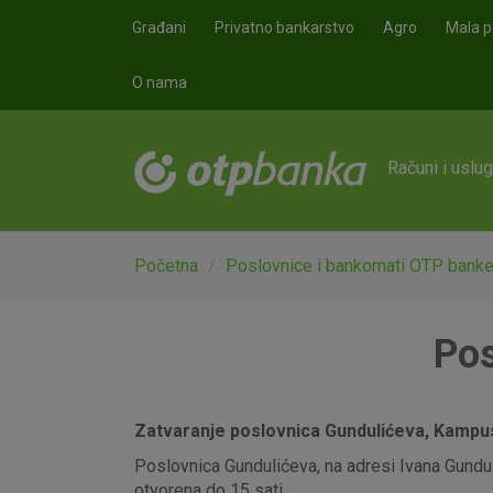
Skoči na glavni sadržaj
Građani
Privatno bankarstvo
Agro
Mala p
O nama
Računi i uslu
Početna
Poslovnice i bankomati OTP bank
Pos
Zatvaranje poslovnica Gundulićeva, Kampus,
Poslovnica Gundulićeva, na adresi Ivana Gunduli
otvorena do 15 sati.