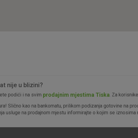
isključiti u našim sustavima. Uobičajeno se pos
radnje koje uključuju zahtjev za uslugama, kao 
preglednik možete postaviti da blokira te kolač
njima, ali u tom slučaju neki dijelovi stranice neće
pohranjuju nikakve informacije koje bi vas mogle
Analitički
Detaljnije informacije o kolačićima
kolačići
 nije u blizini?
Marketinški
prodajnim mjestima Tiska
te podići i na svim
. Za korisnik
kolačići
ura! Slično kao na bankomatu, prilikom podizanja gotovine na pro
enja usluge na prodajnom mjestu informirajte o kojim se iznosima r
denih kolačića