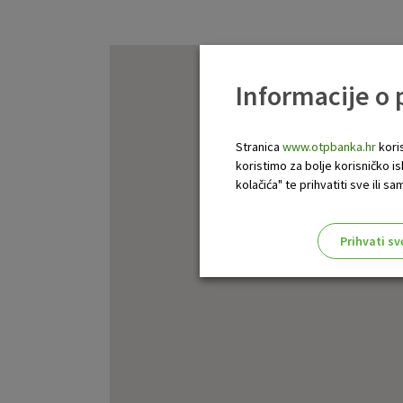
Informacije o
Stranica
www.otpbanka.hr
koris
koristimo za bolje korisničko i
kolačića" te prihvatiti sve ili
Prihvati sv
Odaberite najbolju opciju za va