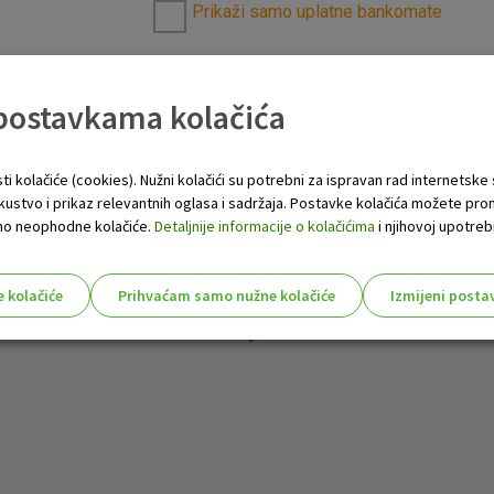
Prikaži samo uplatne bankomate
 postavkama kolačića
ti kolačiće (cookies). Nužni kolačići su potrebni za ispravan rad internetske
skustvo i prikaz relevantnih oglasa i sadržaja. Postavke kolačića možete pro
 samo neophodne kolačiće.
Detaljnije informacije o kolačićima
i njihovoj upotrebi
e kolačiće
Prihvaćam samo nužne kolačiće
Izmijeni posta
s!
Nužni (tehnički) kolačići - uvijek 
Nužni
kolačići
Ovi kolačići nužni su za funkcioniranje internet