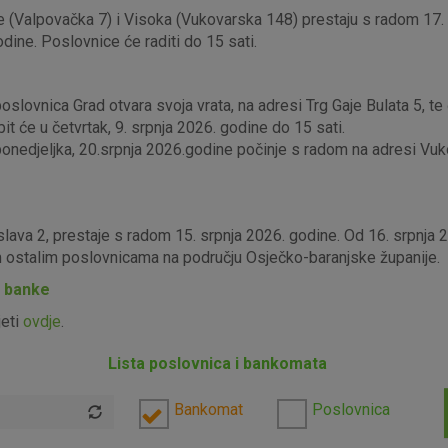
 (Valpovačka 7) i Visoka (Vukovarska 148) prestaju s radom 17. s
odine. Poslovnice će raditi do 15 sati.
lovnica Grad otvara svoja vrata, na adresi Trg Gaje Bulata 5, te ć
it će u četvrtak, 9. srpnja 2026. godine do 15 sati.
edjeljka, 20.srpnja 2026.godine počinje s radom na adresi Vukova
slava 2, prestaje s radom 15. srpnja 2026. godine. Od 16. srpnja
im ostalim poslovnicama na području Osječko-baranjske županije.
P banke
jeti
ovdje
.
Lista poslovnica i bankomata
Bankomat
Poslovnica