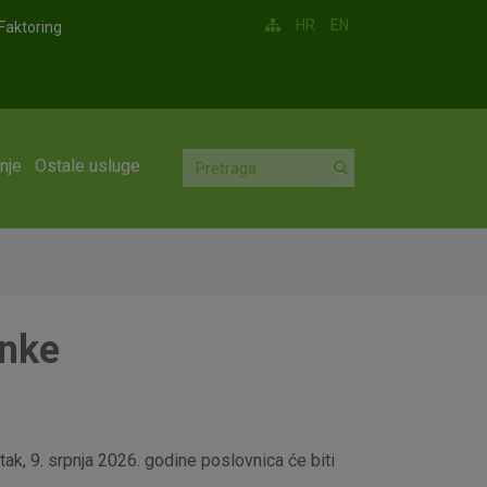
HR
EN
Faktoring
nje
Ostale usluge
anke
ak, 9. srpnja 2026. godine poslovnica će biti