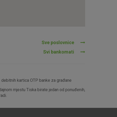
tavljaju kao odgovor na vaše
što su postavke kolačića. Svoj
iće ili pošalje upozorenje o
 raditi. Ti kolačići ne
 identificirati.
Sve poslovnice
Svi bankomati
e debitnih kartica OTP banke za građane
dajnom mjestu Tiska birate jedan od ponuđenih,
adi.