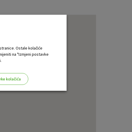
 stranice. Ostale kolačiće
mijeniti na "Izmjeni postavke
.
vke kolačića
aktivni
ske stranice i ne mogu se