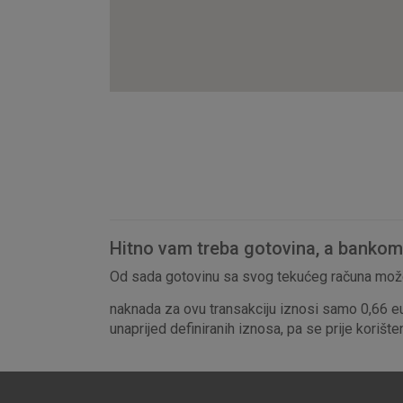
Hitno vam treba gotovina, a bankomat
Od sada gotovinu sa svog tekućeg računa može
naknada za ovu transakciju iznosi samo 0,66 e
unaprijed definiranih iznosa, pa se prije korišt
Prihvaćam upotrebu nave