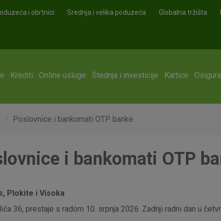
oduzeća i obrtnici
Srednja i velika poduzeća
Globalna tržišta
ge
Krediti
Online usluge
Štednja i investicije
Kartice
Osigura
e
Poslovnice i bankomati OTP banke
lovnice i bankomati OTP b
 Plokite i Visoka
ća 36, prestaje s radom 10. srpnja 2026. Zadnji radni dan u četvrt