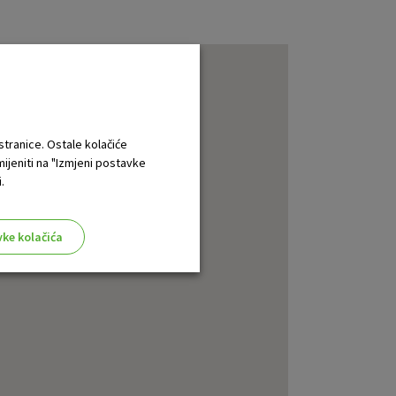
 stranice. Ostale kolačiće
mijeniti na "Izmjeni postavke
.
vke kolačića
aktivni
ske stranice i ne mogu se