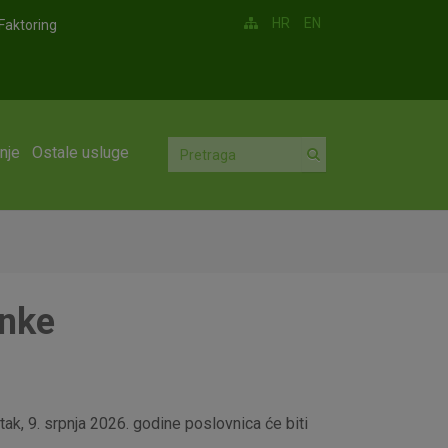
HR
EN
Faktoring
nje
Ostale usluge
anke
ak, 9. srpnja 2026. godine poslovnica će biti