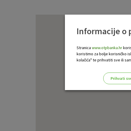
Informacije o
Stranica
www.otpbanka.hr
koris
koristimo za bolje korisničko i
kolačića" te prihvatiti sve ili
Prihvati sv
Odaberite najbolju opciju za va