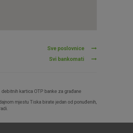
tavljaju kao odgovor na vaše
što su postavke kolačića. Svoj
iće ili pošalje upozorenje o
 raditi. Ti kolačići ne
 identificirati.
Sve poslovnice
Svi bankomati
e debitnih kartica OTP banke za građane
dajnom mjestu Tiska birate jedan od ponuđenih,
adi.