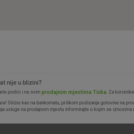
isključiti u našim sustavima. Uobičajeno se pos
radnje koje uključuju zahtjev za uslugama, kao 
preglednik možete postaviti da blokira te kolač
njima, ali u tom slučaju neki dijelovi stranice neće
pohranjuju nikakve informacije koje bi vas mogle
Analitički
Detaljnije informacije o kolačićima
kolačići
 nije u blizini?
Marketinški
prodajnim mjestima Tiska
te podići i na svim
. Za korisnik
kolačići
ura! Slično kao na bankomatu, prilikom podizanja gotovine na pro
enja usluge na prodajnom mjestu informirajte o kojim se iznosima r
denih kolačića