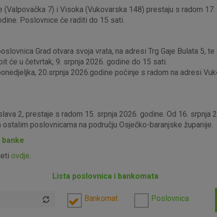
 (Valpovačka 7) i Visoka (Vukovarska 148) prestaju s radom 17. s
odine. Poslovnice će raditi do 15 sati.
lovnica Grad otvara svoja vrata, na adresi Trg Gaje Bulata 5, te ć
it će u četvrtak, 9. srpnja 2026. godine do 15 sati.
edjeljka, 20.srpnja 2026.godine počinje s radom na adresi Vukova
slava 2, prestaje s radom 15. srpnja 2026. godine. Od 16. srpnja
im ostalim poslovnicama na području Osječko-baranjske županije.
P banke
jeti
ovdje
.
Lista poslovnica i bankomata
Bankomat
Poslovnica