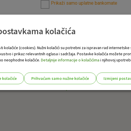
Prikaži samo uplatne bankomate
 postavkama kolačića
ti kolačiće (cookies). Nužni kolačići su potrebni za ispravan rad internetske
skustvo i prikaz relevantnih oglasa i sadržaja. Postavke kolačića možete pro
 samo neophodne kolačiće.
Detaljnije informacije o kolačićima
i njihovoj upotrebi
e kolačiće
Prihvaćam samo nužne kolačiće
Izmijeni posta
s!
Nužni (tehnički) kolačići - uvijek 
Nužni
kolačići
Ovi kolačići nužni su za funkcioniranje internet