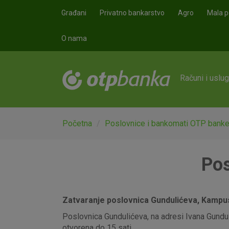
Skoči na glavni sadržaj
Građani
Privatno bankarstvo
Agro
Mala p
O nama
Računi i uslu
Početna
Poslovnice i bankomati OTP bank
Pos
Zatvaranje poslovnica Gundulićeva, Kampus,
Poslovnica Gundulićeva, na adresi Ivana Gunduli
otvorena do 15 sati.