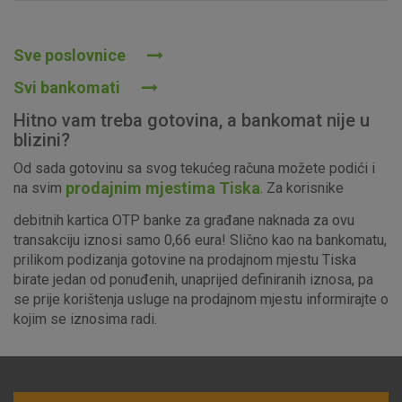
Prihvaćam upotrebu navedenih kolačića
Sve poslovnice
Svi bankomati
Nužni (tehnički) kolačići - uvijek aktivni
Hitno vam treba gotovina, a bankomat nije u
Ovi kolačići nužni su za funkcioniranje internetske stranice i
blizini?
ne mogu se isključiti u našim sustavima. Uobičajeno se
Od sada gotovinu sa svog tekućeg računa možete podići i
postavljaju kao odgovor na vaše radnje koje uključuju zahtjev
prodajnim mjestima Tiska
na svim
. Za korisnike
za uslugama, kao što su postavke kolačića. Svoj preglednik
možete postaviti da blokira te kolačiće ili pošalje upozorenje
debitnih kartica OTP banke za građane naknada za ovu
o njima, ali u tom slučaju neki dijelovi stranice neće raditi. Ti
transakciju iznosi samo 0,66 eura! Slično kao na bankomatu,
kolačići ne pohranjuju nikakve informacije koje bi vas mogle
prilikom podizanja gotovine na prodajnom mjestu Tiska
identificirati.
birate jedan od ponuđenih, unaprijed definiranih iznosa, pa
se prije korištenja usluge na prodajnom mjestu informirajte o
Detaljnije informacije o kolačićima
kojim se iznosima radi.