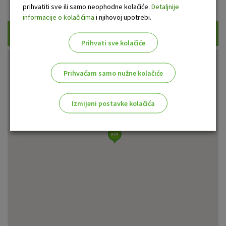
Prikaži samo uplatne bankomate
prihvatiti sve ili samo neophodne kolačiće.
Detaljnije
informacije o kolačićima
i njihovoj upotrebi.
Traži
Prihvati sve kolačiće
Prihvaćam samo nužne kolačiće
Izmijeni postavke kolačića
Odaberite najbolju opciju za vas!
Marketinški kolačići
Analitički kolačići
Nužni kolačići