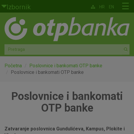
Skoči na glavni sadržaj
☰
Izbornik
HR
EN
Građani
Privatno bankarstvo
Agro
Mala poduzeća i obrtnici
Početna
Poslovnice i bankomati OTP banke
Poslovnice i bankomati OTP banke
Srednja i velika poduzeća
Poslovnice i bankomati
Globalna tržišta
OTP banke
Faktoring
O nama
Zatvaranje poslovnica Gundulićeva, Kampus, Plokite i