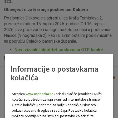
sati.
Obavijest o zatvaranju poslovnice Đakovo
Poslovnica Đakovo, na adresi ulica Kralja Tomislava 2,
prestaje s radom 15. srpnja 2026. godine. Od 16. srpnja
2026. sve proizvode i usluge možete pronaći u poslovnici
Našice (Vinogradska 2), kao i u svim ostalim poslovnicama
na području Osječko-baranjske županije.
Novi vizualni identitet poslovnica OTP banke
Popis uplatno-isplatnih bankomata možete vidjeti
ovdje
.
Informacije o postavkama
kolačića
Lista poslovnica i bankomata
Očisti filtere
Stranica
www.otpbanka.hr
koristi kolačiće (cookies). Nužni
kolačići su potrebni za ispravan rad internetske stranice.
Bankomat
Poslovnica
Ostale kolačiće koristimo za bolje korisničko iskustvo i
prikaz relevantnih oglasa i sadržaja. Postavke kolačića
možete promijeniti na "Izmjeni postavke kolačića" te