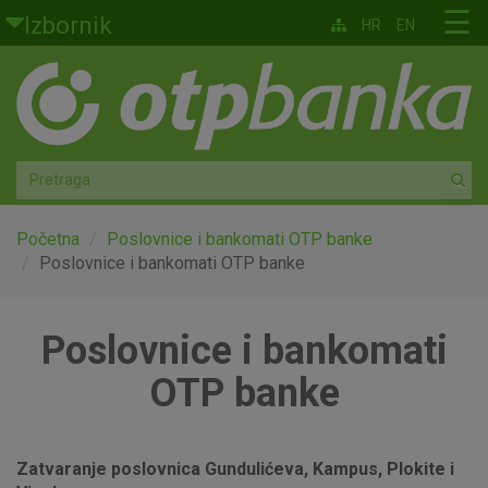
Skoči na glavni sadržaj
☰
Izbornik
HR
EN
Građani
Privatno bankarstvo
Agro
Mala poduzeća i obrtnici
Početna
Poslovnice i bankomati OTP banke
Poslovnice i bankomati OTP banke
Srednja i velika poduzeća
Poslovnice i bankomati
Globalna tržišta
OTP banke
Faktoring
O nama
Zatvaranje poslovnica Gundulićeva, Kampus, Plokite i