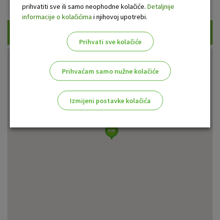
Prikaži samo uplatne bankomate
prihvatiti sve ili samo neophodne kolačiće.
Detaljnije
informacije o kolačićima
i njihovoj upotrebi.
Traži
Prihvati sve kolačiće
Prihvaćam samo nužne kolačiće
Izmijeni postavke kolačića
Odaberite najbolju opciju za vas!
Marketinški kolačići
Analitički kolačići
Nužni kolačići