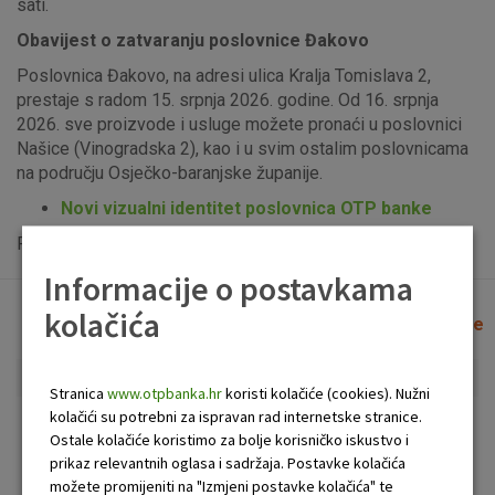
sati.
Obavijest o zatvaranju poslovnice Đakovo
Poslovnica Đakovo, na adresi ulica Kralja Tomislava 2,
prestaje s radom 15. srpnja 2026. godine. Od 16. srpnja
2026. sve proizvode i usluge možete pronaći u poslovnici
Našice (Vinogradska 2), kao i u svim ostalim poslovnicama
na području Osječko-baranjske županije.
Novi vizualni identitet poslovnica OTP banke
Popis uplatno-isplatnih bankomata možete vidjeti
ovdje
.
Informacije o postavkama
kolačića
Lista poslovnica i bankomata
Očisti filtere
Stranica
www.otpbanka.hr
koristi kolačiće (cookies). Nužni
kolačići su potrebni za ispravan rad internetske stranice.
Bankomat
Poslovnica
Ostale kolačiće koristimo za bolje korisničko iskustvo i
prikaz relevantnih oglasa i sadržaja. Postavke kolačića
možete promijeniti na "Izmjeni postavke kolačića" te