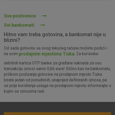
Prihvaćam upotrebu navedenih kolačića
Sve poslovnice
Svi bankomati
Nužni (tehnički) kolačići - uvijek aktivni
Hitno vam treba gotovina, a bankomat nije u
Ovi kolačići nužni su za funkcioniranje internetske stranice i
blizini?
ne mogu se isključiti u našim sustavima. Uobičajeno se
Od sada gotovinu sa svog tekućeg računa možete podići i
postavljaju kao odgovor na vaše radnje koje uključuju zahtjev
prodajnim mjestima Tiska
na svim
. Za korisnike
za uslugama, kao što su postavke kolačića. Svoj preglednik
možete postaviti da blokira te kolačiće ili pošalje upozorenje
debitnih kartica OTP banke za građane naknada za ovu
o njima, ali u tom slučaju neki dijelovi stranice neće raditi. Ti
transakciju iznosi samo 0,66 eura! Slično kao na bankomatu,
kolačići ne pohranjuju nikakve informacije koje bi vas mogle
prilikom podizanja gotovine na prodajnom mjestu Tiska
identificirati.
birate jedan od ponuđenih, unaprijed definiranih iznosa, pa
se prije korištenja usluge na prodajnom mjestu informirajte o
Detaljnije informacije o kolačićima
kojim se iznosima radi.