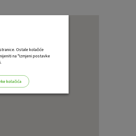
 stranice. Ostale kolačiće
mijeniti na "Izmjeni postavke
.
vke kolačića
aktivni
ske stranice i ne mogu se