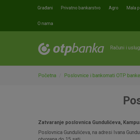
Skoči na glavni sadržaj
Građani
Privatno bankarstvo
Agro
Mala p
O nama
Računi i uslu
Početna
Poslovnice i bankomati OTP bank
Pos
Zatvaranje poslovnica Gundulićeva, Kampus,
Poslovnica Gundulićeva, na adresi Ivana Gunduli
otvorena do 15 sati.