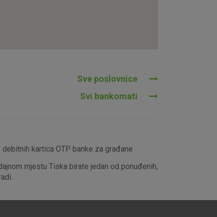
tavljaju kao odgovor na vaše
što su postavke kolačića. Svoj
iće ili pošalje upozorenje o
 raditi. Ti kolačići ne
 identificirati.
Sve poslovnice
Svi bankomati
e debitnih kartica OTP banke za građane
dajnom mjestu Tiska birate jedan od ponuđenih,
adi.