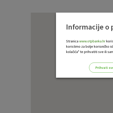
Informacije o
Stranica
www.otpbanka.hr
koris
koristimo za bolje korisničko i
kolačića" te prihvatiti sve ili
Prihvati sv
Odaberite najbolju opciju za va