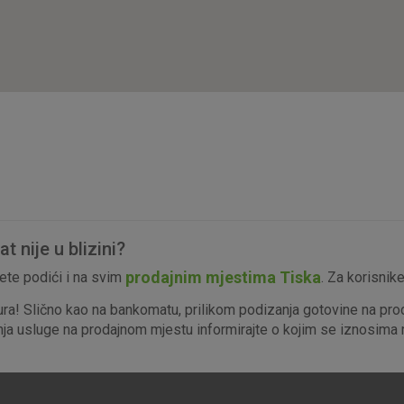
isključiti u našim sustavima. Uobičajeno se pos
radnje koje uključuju zahtjev za uslugama, kao 
preglednik možete postaviti da blokira te kolač
njima, ali u tom slučaju neki dijelovi stranice neće
pohranjuju nikakve informacije koje bi vas mogle
Analitički
Detaljnije informacije o kolačićima
kolačići
 nije u blizini?
Marketinški
prodajnim mjestima Tiska
te podići i na svim
. Za korisnik
kolačići
ura! Slično kao na bankomatu, prilikom podizanja gotovine na pro
enja usluge na prodajnom mjestu informirajte o kojim se iznosima r
denih kolačića