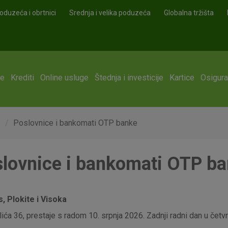
oduzeća i obrtnici
Srednja i velika poduzeća
Globalna tržišta
ge
Krediti
Online usluge
Štednja i investicije
Kartice
Osigura
e
Poslovnice i bankomati OTP banke
lovnice i bankomati OTP b
 Plokite i Visoka
ća 36, prestaje s radom 10. srpnja 2026. Zadnji radni dan u četvrt