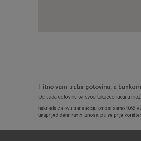
Hitno vam treba gotovina, a bankomat
Od sada gotovinu sa svog tekućeg računa može
naknada za ovu transakciju iznosi samo 0,66 e
unaprijed definiranih iznosa, pa se prije korišt
Prihvaćam upotrebu nave