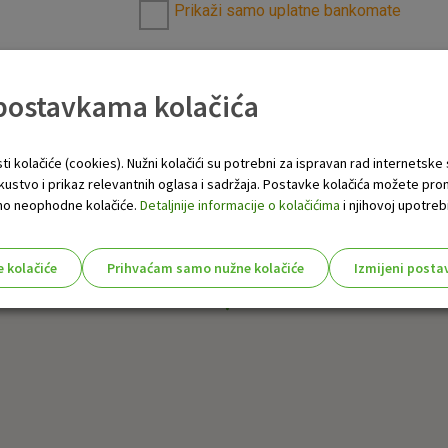
Prikaži samo uplatne bankomate
 postavkama kolačića
ti kolačiće (cookies). Nužni kolačići su potrebni za ispravan rad internetske
skustvo i prikaz relevantnih oglasa i sadržaja. Postavke kolačića možete pro
 samo neophodne kolačiće.
Detaljnije informacije o kolačićima
i njihovoj upotrebi
e kolačiće
Prihvaćam samo nužne kolačiće
Izmijeni posta
s!
Nužni (tehnički) kolačići - uvijek 
Nužni
kolačići
Ovi kolačići nužni su za funkcioniranje internet