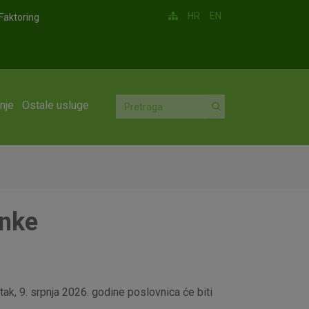
HR
EN
Faktoring
nje
Ostale usluge
anke
ak, 9. srpnja 2026. godine poslovnica će biti