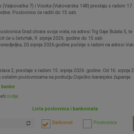
 (Valpovačka 7) i Visoka (Vukovarska 148) prestaju s radom 17. s
odine. Poslovnice će raditi do 15 sati.
lovnica Grad otvara svoja vrata, na adresi Trg Gaje Bulata 5, te ć
it će u četvrtak, 9. srpnja 2026. godine do 15 sati.
edjeljka, 20.srpnja 2026.godine počinje s radom na adresi Vukova
slava 2, prestaje s radom 15. srpnja 2026. godine. Od 16. srpnja
im ostalim poslovnicama na području Osječko-baranjske županije.
P banke
jeti
ovdje
.
Lista poslovnica i bankomata
Bankomat
Poslovnica