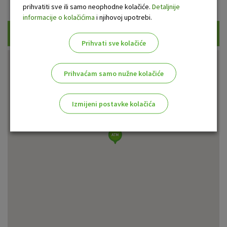
Prikaži samo uplatne bankomate
prihvatiti sve ili samo neophodne kolačiće.
Detaljnije
informacije o kolačićima
i njihovoj upotrebi.
Traži
Prihvati sve kolačiće
Prihvaćam samo nužne kolačiće
Izmijeni postavke kolačića
Odaberite najbolju opciju za vas!
Marketinški kolačići
Analitički kolačići
Nužni kolačići