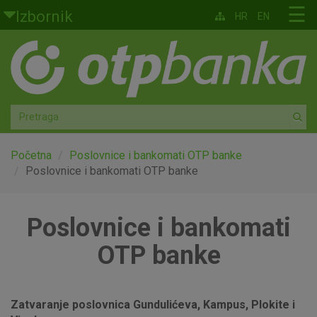
Skoči na glavni sadržaj
☰
Izbornik
HR
EN
Građani
Privatno bankarstvo
Agro
Mala poduzeća i obrtnici
Početna
Poslovnice i bankomati OTP banke
Poslovnice i bankomati OTP banke
Srednja i velika poduzeća
Poslovnice i bankomati
Globalna tržišta
OTP banke
Faktoring
O nama
Zatvaranje poslovnica Gundulićeva, Kampus, Plokite i