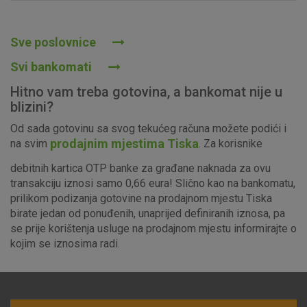
Prihvaćam upotrebu navedenih kolačića
Sve poslovnice
Svi bankomati
Nužni (tehnički) kolačići - uvijek aktivni
Hitno vam treba gotovina, a bankomat nije u
Ovi kolačići nužni su za funkcioniranje internetske stranice i
blizini?
ne mogu se isključiti u našim sustavima. Uobičajeno se
Od sada gotovinu sa svog tekućeg računa možete podići i
postavljaju kao odgovor na vaše radnje koje uključuju zahtjev
prodajnim mjestima Tiska
na svim
. Za korisnike
za uslugama, kao što su postavke kolačića. Svoj preglednik
možete postaviti da blokira te kolačiće ili pošalje upozorenje
debitnih kartica OTP banke za građane naknada za ovu
o njima, ali u tom slučaju neki dijelovi stranice neće raditi. Ti
transakciju iznosi samo 0,66 eura! Slično kao na bankomatu,
kolačići ne pohranjuju nikakve informacije koje bi vas mogle
prilikom podizanja gotovine na prodajnom mjestu Tiska
identificirati.
birate jedan od ponuđenih, unaprijed definiranih iznosa, pa
se prije korištenja usluge na prodajnom mjestu informirajte o
Detaljnije informacije o kolačićima
kojim se iznosima radi.