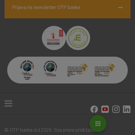
Prijava na newsletter OTP banke
© OTP banka d.d.2026. Sva prava pridržana.
Poslovnice i bankomati