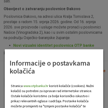
sati.
Obavijest o zatvaranju poslovnice Đakovo
Poslovnica Đakovo, na adresi ulica Kralja Tomislava 2,
prestaje s radom 15. srpnja 2026. godine. Od 16. srpnja
2026. sve proizvode i usluge možete pronaći u poslovnici
Našice (Vinogradska 2), kao i u svim ostalim poslovnicama
na području Osječko-baranjske županije.
Novi vizualni identitet poslovnica OTP banke
Popis uplatno-isplatnih bankomata možete vidjeti
ovdje
.
Informacije o postavkama
kolačića
Lista poslovnica i bankomata
Očisti filtere
Stranica
www.otpbanka.hr
koristi kolačiće (cookies). Nužni
kolačići su potrebni za ispravan rad internetske stranice.
Bankomat
Poslovnica
Ostale kolačiće koristimo za bolje korisničko iskustvo i
prikaz relevantnih oglasa i sadržaja. Postavke kolačića
možete promijeniti na "Izmjeni postavke kolačića" te