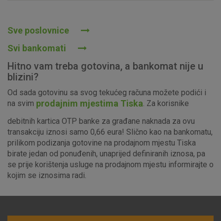
Prihvaćam upotrebu navedenih kolačića
Sve poslovnice
Svi bankomati
Nužni (tehnički) kolačići - uvijek aktivni
Hitno vam treba gotovina, a bankomat nije u
Ovi kolačići nužni su za funkcioniranje internetske stranice i
blizini?
ne mogu se isključiti u našim sustavima. Uobičajeno se
Od sada gotovinu sa svog tekućeg računa možete podići i
postavljaju kao odgovor na vaše radnje koje uključuju zahtjev
prodajnim mjestima Tiska
na svim
. Za korisnike
za uslugama, kao što su postavke kolačića. Svoj preglednik
možete postaviti da blokira te kolačiće ili pošalje upozorenje
debitnih kartica OTP banke za građane naknada za ovu
o njima, ali u tom slučaju neki dijelovi stranice neće raditi. Ti
transakciju iznosi samo 0,66 eura! Slično kao na bankomatu,
kolačići ne pohranjuju nikakve informacije koje bi vas mogle
prilikom podizanja gotovine na prodajnom mjestu Tiska
identificirati.
birate jedan od ponuđenih, unaprijed definiranih iznosa, pa
se prije korištenja usluge na prodajnom mjestu informirajte o
Detaljnije informacije o kolačićima
kojim se iznosima radi.