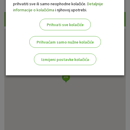
Prikaži samo uplatne bankomate
prihvatiti sve ili samo neophodne kolačiće.
Detaljnije
informacije o kolačićima
i njihovoj upotrebi.
Traži
Prihvati sve kolačiće
Prihvaćam samo nužne kolačiće
Izmijeni postavke kolačića
Odaberite najbolju opciju za vas!
Marketinški kolačići
Analitički kolačići
Nužni kolačići