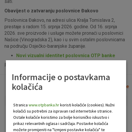
sati.
Obavijest o zatvaranju poslovnice Đakovo
Poslovnica Đakovo, na adresi ulica Kralja Tomislava 2,
prestaje s radom 15. srpnja 2026. godine. Od 16. srpnja
2026. sve proizvode i usluge možete pronaći u poslovnici
Našice (Vinogradska 2), kao i u svim ostalim poslovnicama
na području Osječko-baranjske županije.
Novi vizualni identitet poslovnica OTP banke
Popis uplatno-isplatnih bankomata možete vidjeti
ovdje
.
Informacije o postavkama
kolačića
Lista poslovnica i bankomata
Očisti filtere
Stranica
www.otpbanka.hr
koristi kolačiće (cookies). Nužni
kolačići su potrebni za ispravan rad internetske stranice.
Bankomat
Poslovnica
Ostale kolačiće koristimo za bolje korisničko iskustvo i
prikaz relevantnih oglasa i sadržaja. Postavke kolačića
možete promijeniti na "Izmjeni postavke kolačića" te