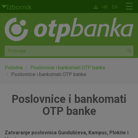
Skoči na glavni sadržaj
☰
Izbornik
HR
EN
Građani
Privatno bankarstvo
Agro
Mala poduzeća i obrtnici
Početna
Poslovnice i bankomati OTP banke
Poslovnice i bankomati OTP banke
Srednja i velika poduzeća
Poslovnice i bankomati
Globalna tržišta
OTP banke
Faktoring
O nama
Zatvaranje poslovnica Gundulićeva, Kampus, Plokite i