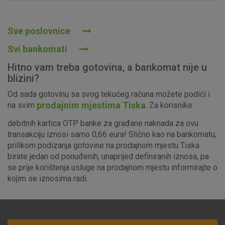
Prihvaćam upotrebu navedenih kolačića
Sve poslovnice
Svi bankomati
Nužni (tehnički) kolačići - uvijek aktivni
Hitno vam treba gotovina, a bankomat nije u
Ovi kolačići nužni su za funkcioniranje internetske stranice i
blizini?
ne mogu se isključiti u našim sustavima. Uobičajeno se
Od sada gotovinu sa svog tekućeg računa možete podići i
postavljaju kao odgovor na vaše radnje koje uključuju zahtjev
prodajnim mjestima Tiska
na svim
. Za korisnike
za uslugama, kao što su postavke kolačića. Svoj preglednik
možete postaviti da blokira te kolačiće ili pošalje upozorenje
debitnih kartica OTP banke za građane naknada za ovu
o njima, ali u tom slučaju neki dijelovi stranice neće raditi. Ti
transakciju iznosi samo 0,66 eura! Slično kao na bankomatu,
kolačići ne pohranjuju nikakve informacije koje bi vas mogle
prilikom podizanja gotovine na prodajnom mjestu Tiska
identificirati.
birate jedan od ponuđenih, unaprijed definiranih iznosa, pa
se prije korištenja usluge na prodajnom mjestu informirajte o
Detaljnije informacije o kolačićima
kojim se iznosima radi.