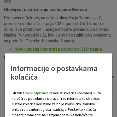
sati.
Obavijest o zatvaranju poslovnice Đakovo
Poslovnica Đakovo, na adresi ulica Kralja Tomislava 2,
prestaje s radom 15. srpnja 2026. godine. Od 16. srpnja
2026. sve proizvode i usluge možete pronaći u poslovnici
Našice (Vinogradska 2), kao i u svim ostalim poslovnicama
na području Osječko-baranjske županije.
Novi vizualni identitet poslovnica OTP banke
Popis uplatno-isplatnih bankomata možete vidjeti
ovdje
.
Informacije o postavkama
kolačića
Lista poslovnica i bankomata
Očisti filtere
Stranica
www.otpbanka.hr
koristi kolačiće (cookies). Nužni
kolačići su potrebni za ispravan rad internetske stranice.
Bankomat
Poslovnica
Ostale kolačiće koristimo za bolje korisničko iskustvo i
prikaz relevantnih oglasa i sadržaja. Postavke kolačića
možete promijeniti na "Izmjeni postavke kolačića" te