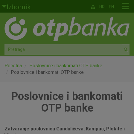
Skoči na glavni sadržaj
☰
Izbornik
HR
EN
Građani
Privatno bankarstvo
Agro
Mala poduzeća i obrtnici
Početna
Poslovnice i bankomati OTP banke
Poslovnice i bankomati OTP banke
Srednja i velika poduzeća
Poslovnice i bankomati
Globalna tržišta
OTP banke
Faktoring
O nama
Zatvaranje poslovnica Gundulićeva, Kampus, Plokite i