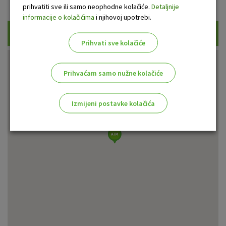
Prikaži samo uplatne bankomate
prihvatiti sve ili samo neophodne kolačiće.
Detaljnije
informacije o kolačićima
i njihovoj upotrebi.
Traži
Prihvati sve kolačiće
Prihvaćam samo nužne kolačiće
Izmijeni postavke kolačića
Odaberite najbolju opciju za vas!
Marketinški kolačići
Analitički kolačići
Nužni kolačići