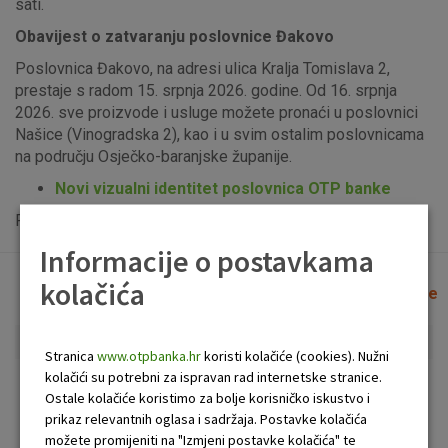
sati.
Obavijest o zatvaranju poslovnice Đakovo
Poslovnica Đakovo, na adresi ulica Kralja Tomislava 2,
prestaje s radom 15. srpnja 2026. godine. Od 16. srpnja
2026. sve proizvode i usluge možete pronaći u poslovnici
Našice (Vinogradska 2), kao i u svim ostalim poslovnicama
na području Osječko-baranjske županije.
Novi vizualni identitet poslovnica OTP banke
Popis uplatno-isplatnih bankomata možete vidjeti
ovdje
.
Informacije o postavkama
kolačića
Lista poslovnica i bankomata
Očisti filtere
Stranica
www.otpbanka.hr
koristi kolačiće (cookies). Nužni
kolačići su potrebni za ispravan rad internetske stranice.
Bankomat
Poslovnica
Ostale kolačiće koristimo za bolje korisničko iskustvo i
prikaz relevantnih oglasa i sadržaja. Postavke kolačića
možete promijeniti na "Izmjeni postavke kolačića" te