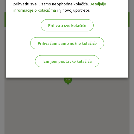
Prikaži samo uplatne bankomate
prihvatiti sve ili samo neophodne kolačiće.
Detaljnije
informacije o kolačićima
i njihovoj upotrebi.
Traži
Prihvati sve kolačiće
Prihvaćam samo nužne kolačiće
Izmijeni postavke kolačića
Odaberite najbolju opciju za vas!
Marketinški kolačići
Analitički kolačići
Nužni kolačići