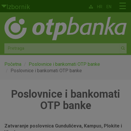
Skoči na glavni sadržaj
☰
Izbornik
HR
EN
Građani
Privatno bankarstvo
Agro
Mala poduzeća i obrtnici
Početna
Poslovnice i bankomati OTP banke
Poslovnice i bankomati OTP banke
Srednja i velika poduzeća
Poslovnice i bankomati
Globalna tržišta
OTP banke
Faktoring
O nama
Zatvaranje poslovnica Gundulićeva, Kampus, Plokite i