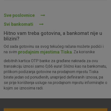
Prihvaćam upotrebu navedenih kolačića
Sve poslovnice
Svi bankomati
Nužni (tehnički) kolačići - uvijek aktivni
Hitno vam treba gotovina, a bankomat nije u
Ovi kolačići nužni su za funkcioniranje internetske stranice i
blizini?
ne mogu se isključiti u našim sustavima. Uobičajeno se
Od sada gotovinu sa svog tekućeg računa možete podići i
postavljaju kao odgovor na vaše radnje koje uključuju zahtjev
prodajnim mjestima Tiska
na svim
. Za korisnike
za uslugama, kao što su postavke kolačića. Svoj preglednik
možete postaviti da blokira te kolačiće ili pošalje upozorenje
debitnih kartica OTP banke za građane naknada za ovu
o njima, ali u tom slučaju neki dijelovi stranice neće raditi. Ti
transakciju iznosi samo 0,66 eura! Slično kao na bankomatu,
kolačići ne pohranjuju nikakve informacije koje bi vas mogle
prilikom podizanja gotovine na prodajnom mjestu Tiska
identificirati.
birate jedan od ponuđenih, unaprijed definiranih iznosa, pa
se prije korištenja usluge na prodajnom mjestu informirajte o
Detaljnije informacije o kolačićima
kojim se iznosima radi.