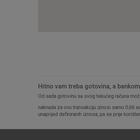
Hitno vam treba gotovina, a bankomat
Od sada gotovinu sa svog tekućeg računa može
naknada za ovu transakciju iznosi samo 0,66 e
unaprijed definiranih iznosa, pa se prije korišt
Prihvaćam upotrebu nave