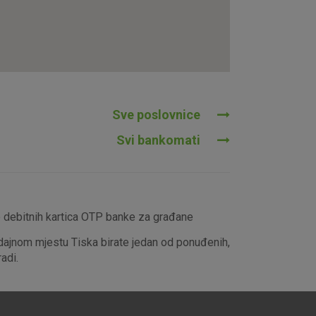
tavljaju kao odgovor na vaše
što su postavke kolačića. Svoj
iće ili pošalje upozorenje o
 raditi. Ti kolačići ne
 identificirati.
Sve poslovnice
Svi bankomati
e debitnih kartica OTP banke za građane
dajnom mjestu Tiska birate jedan od ponuđenih,
adi.