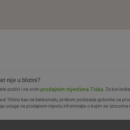
isključiti u našim sustavima. Uobičajeno se pos
radnje koje uključuju zahtjev za uslugama, kao 
preglednik možete postaviti da blokira te kolač
njima, ali u tom slučaju neki dijelovi stranice neće
pohranjuju nikakve informacije koje bi vas mogle
Analitički
Detaljnije informacije o kolačićima
kolačići
 nije u blizini?
Marketinški
prodajnim mjestima Tiska
te podići i na svim
. Za korisnik
kolačići
ura! Slično kao na bankomatu, prilikom podizanja gotovine na pro
enja usluge na prodajnom mjestu informirajte o kojim se iznosima r
denih kolačića