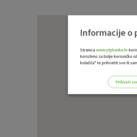
Informacije o
Stranica
www.otpbanka.hr
koris
koristimo za bolje korisničko i
kolačića" te prihvatiti sve ili
Prihvati sv
Odaberite najbolju opciju za va