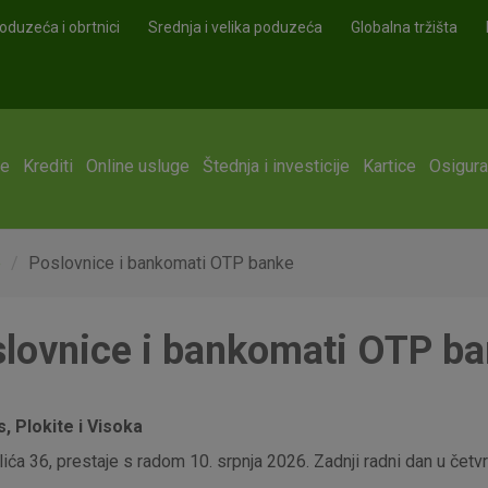
oduzeća i obrtnici
Srednja i velika poduzeća
Globalna tržišta
ge
Krediti
Online usluge
Štednja i investicije
Kartice
Osigura
e
Poslovnice i bankomati OTP banke
lovnice i bankomati OTP b
 Plokite i Visoka
ća 36, prestaje s radom 10. srpnja 2026. Zadnji radni dan u četvrt