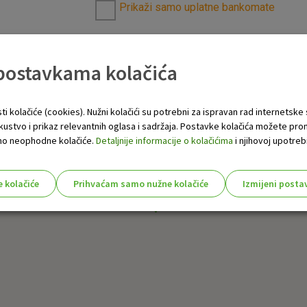
Prikaži samo uplatne bankomate
 postavkama kolačića
ti kolačiće (cookies). Nužni kolačići su potrebni za ispravan rad internetske
skustvo i prikaz relevantnih oglasa i sadržaja. Postavke kolačića možete pro
 samo neophodne kolačiće.
Detaljnije informacije o kolačićima
i njihovoj upotrebi
e kolačiće
Prihvaćam samo nužne kolačiće
Izmijeni posta
s!
Nužni (tehnički) kolačići - uvijek 
Nužni
kolačići
Ovi kolačići nužni su za funkcioniranje internet