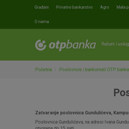
Skoči na glavni sadržaj
Građani
Privatno bankarstvo
Agro
Mala p
O nama
Računi i uslu
Početna
Poslovnice i bankomati OTP bank
Pos
Zatvaranje poslovnica Gundulićeva, Kampus,
Poslovnica Gundulićeva, na adresi Ivana Gunduli
otvorena do 15 sati.