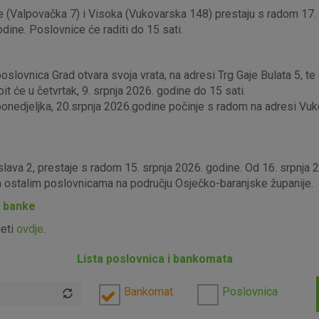
 (Valpovačka 7) i Visoka (Vukovarska 148) prestaju s radom 17. s
odine. Poslovnice će raditi do 15 sati.
lovnica Grad otvara svoja vrata, na adresi Trg Gaje Bulata 5, te ć
it će u četvrtak, 9. srpnja 2026. godine do 15 sati.
edjeljka, 20.srpnja 2026.godine počinje s radom na adresi Vukova
slava 2, prestaje s radom 15. srpnja 2026. godine. Od 16. srpnja
im ostalim poslovnicama na području Osječko-baranjske županije.
P banke
jeti
ovdje
.
Lista poslovnica i bankomata
Bankomat
Poslovnica