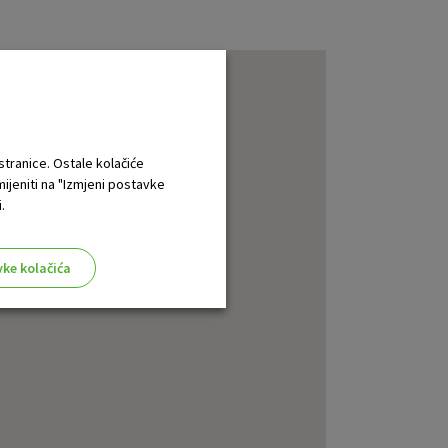
 stranice. Ostale kolačiće
mijeniti na "Izmjeni postavke
.
vke kolačića
aktivni
ske stranice i ne mogu se