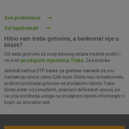
Prihvaćam upotrebu navedenih kolačića
Sve poslovnice
Svi bankomati
Nužni (tehnički) kolačići - uvijek aktivni
Hitno vam treba gotovina, a bankomat nije u
Ovi kolačići nužni su za funkcioniranje internetske stranice i
blizini?
ne mogu se isključiti u našim sustavima. Uobičajeno se
Od sada gotovinu sa svog tekućeg računa možete podići i
postavljaju kao odgovor na vaše radnje koje uključuju zahtjev
prodajnim mjestima Tiska
na svim
. Za korisnike
za uslugama, kao što su postavke kolačića. Svoj preglednik
možete postaviti da blokira te kolačiće ili pošalje upozorenje
debitnih kartica OTP banke za građane naknada za ovu
o njima, ali u tom slučaju neki dijelovi stranice neće raditi. Ti
transakciju iznosi samo 0,66 eura! Slično kao na bankomatu,
kolačići ne pohranjuju nikakve informacije koje bi vas mogle
prilikom podizanja gotovine na prodajnom mjestu Tiska
identificirati.
birate jedan od ponuđenih, unaprijed definiranih iznosa, pa
se prije korištenja usluge na prodajnom mjestu informirajte o
Detaljnije informacije o kolačićima
kojim se iznosima radi.