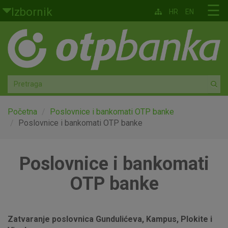
Skoči na glavni sadržaj
☰
Izbornik
HR
EN
Građani
Privatno bankarstvo
Agro
Mala poduzeća i obrtnici
Početna
Poslovnice i bankomati OTP banke
Poslovnice i bankomati OTP banke
Srednja i velika poduzeća
Poslovnice i bankomati
Globalna tržišta
OTP banke
Faktoring
O nama
Zatvaranje poslovnica Gundulićeva, Kampus, Plokite i