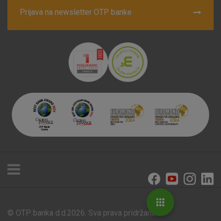
Prijava na newsletter OTP banke
© OTP banka d.d.2026. Sva prava pridržana.
Poslovnice i bankomati