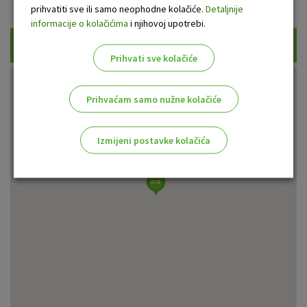
Prikaži samo uplatne bankomate
prihvatiti sve ili samo neophodne kolačiće.
Detaljnije
informacije o kolačićima
i njihovoj upotrebi.
Traži
Prihvati sve kolačiće
Prihvaćam samo nužne kolačiće
Izmijeni postavke kolačića
Odaberite najbolju opciju za vas!
Marketinški kolačići
Analitički kolačići
Nužni kolačići