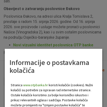
sati.
Obavijest o zatvaranju poslovnice Đakovo
Poslovnica Đakovo, na adresi ulica Kralja Tomislava 2,
prestaje s radom 15. srpnja 2026. godine. Od 16. srpnja
2026. sve proizvode i usluge možete pronaći u poslovnici
Našice (Vinogradska 2), kao i u svim ostalim poslovnicama
na području Osječko-baranjske županije.
Novi vizualni identitet poslovnica OTP banke
Popis uplatno-isplatnih bankomata možete vidjeti
ovdje
.
Informacije o postavkama
kolačića
Lista poslovnica i bankomata
Očisti filtere
Stranica
www.otpbanka.hr
koristi kolačiće (cookies). Nužni
kolačići su potrebni za ispravan rad internetske stranice.
Bankomat
Poslovnica
Ostale kolačiće koristimo za bolje korisničko iskustvo i
prikaz relevantnih oglasa i sadržaja. Postavke kolačića
možete promijeniti na "Izmjeni postavke kolačića" te