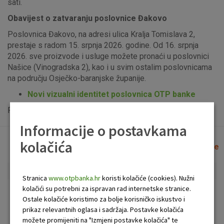
sati.
Obavijest o zatvaranju poslovnice Đakovo
Poslovnica Đakovo, na adresi ulica Kralja Tomislava 2,
prestaje s radom 15. srpnja 2026. godine. Od 16. srpnja
2026. sve proizvode i usluge možete pronaći u poslovnici
Našice (Vinogradska 2), kao i u svim ostalim poslovnicama
na području Osječko-baranjske županije.
Novi vizualni identitet poslovnica OTP banke
Popis uplatno-isplatnih bankomata možete vidjeti
ovdje
.
Informacije o postavkama
kolačića
Lista poslovnica i bankomata
Očisti filtere
Stranica
www.otpbanka.hr
koristi kolačiće (cookies). Nužni
kolačići su potrebni za ispravan rad internetske stranice.
Bankomat
Poslovnica
Ostale kolačiće koristimo za bolje korisničko iskustvo i
prikaz relevantnih oglasa i sadržaja. Postavke kolačića
možete promijeniti na "Izmjeni postavke kolačića" te