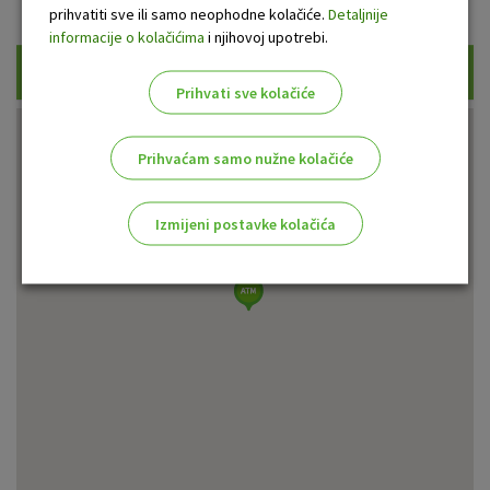
Prikaži samo uplatne bankomate
prihvatiti sve ili samo neophodne kolačiće.
Detaljnije
informacije o kolačićima
i njihovoj upotrebi.
Traži
Prihvati sve kolačiće
Prihvaćam samo nužne kolačiće
Izmijeni postavke kolačića
Odaberite najbolju opciju za vas!
Marketinški kolačići
Analitički kolačići
Nužni kolačići