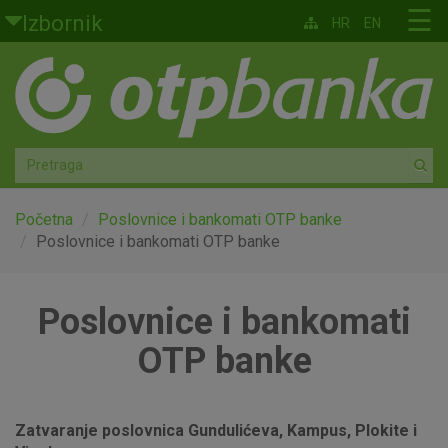
Skoči na glavni sadržaj
☰
Izbornik
HR
EN
Građani
Privatno bankarstvo
Agro
Mala poduzeća i obrtnici
Početna
Poslovnice i bankomati OTP banke
Poslovnice i bankomati OTP banke
Srednja i velika poduzeća
Poslovnice i bankomati
Globalna tržišta
OTP banke
Faktoring
O nama
Zatvaranje poslovnica Gundulićeva, Kampus, Plokite i