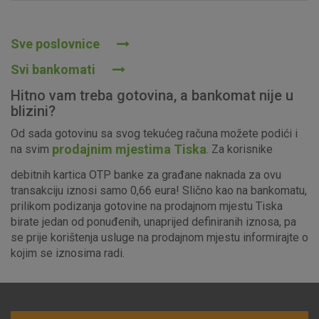
Prihvaćam upotrebu navedenih kolačića
Sve poslovnice
Svi bankomati
Nužni (tehnički) kolačići - uvijek aktivni
Hitno vam treba gotovina, a bankomat nije u
Ovi kolačići nužni su za funkcioniranje internetske stranice i
blizini?
ne mogu se isključiti u našim sustavima. Uobičajeno se
Od sada gotovinu sa svog tekućeg računa možete podići i
postavljaju kao odgovor na vaše radnje koje uključuju zahtjev
prodajnim mjestima Tiska
na svim
. Za korisnike
za uslugama, kao što su postavke kolačića. Svoj preglednik
možete postaviti da blokira te kolačiće ili pošalje upozorenje
debitnih kartica OTP banke za građane naknada za ovu
o njima, ali u tom slučaju neki dijelovi stranice neće raditi. Ti
transakciju iznosi samo 0,66 eura! Slično kao na bankomatu,
kolačići ne pohranjuju nikakve informacije koje bi vas mogle
prilikom podizanja gotovine na prodajnom mjestu Tiska
identificirati.
birate jedan od ponuđenih, unaprijed definiranih iznosa, pa
se prije korištenja usluge na prodajnom mjestu informirajte o
Detaljnije informacije o kolačićima
kojim se iznosima radi.