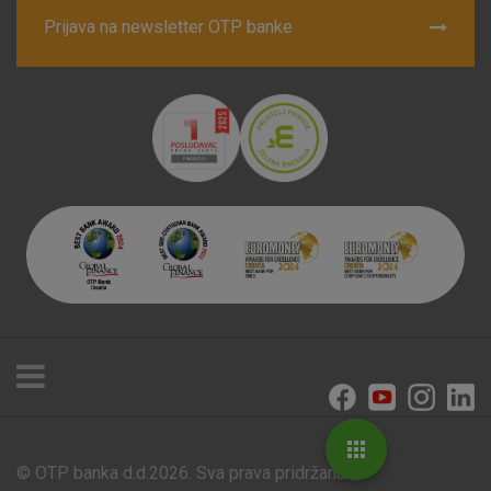
Prijava na newsletter OTP banke
© OTP banka d.d.2026. Sva prava pridržana.
Poslovnice i bankomati