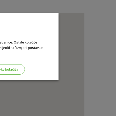
 stranice. Ostale kolačiće
mijeniti na "Izmjeni postavke
.
vke kolačića
aktivni
ske stranice i ne mogu se