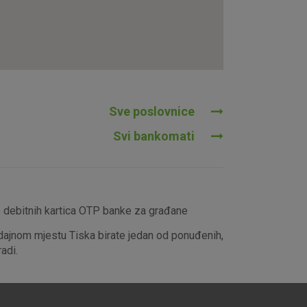
tavljaju kao odgovor na vaše
što su postavke kolačića. Svoj
iće ili pošalje upozorenje o
 raditi. Ti kolačići ne
 identificirati.
Sve poslovnice
Svi bankomati
e debitnih kartica OTP banke za građane
dajnom mjestu Tiska birate jedan od ponuđenih,
adi.