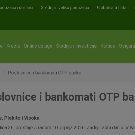
oduzeća i obrtnici
Srednja i velika poduzeća
Globalna tržišta
ge
Krediti
Online usluge
Štednja i investicije
Kartice
Osigura
e
Poslovnice i bankomati OTP banke
lovnice i bankomati OTP b
 Plokite i Visoka
ća 36, prestaje s radom 10. srpnja 2026. Zadnji radni dan u četvrt