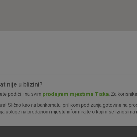
isključiti u našim sustavima. Uobičajeno se pos
radnje koje uključuju zahtjev za uslugama, kao 
preglednik možete postaviti da blokira te kolač
njima, ali u tom slučaju neki dijelovi stranice neće
pohranjuju nikakve informacije koje bi vas mogle
Analitički
Detaljnije informacije o kolačićima
kolačići
 nije u blizini?
Marketinški
prodajnim mjestima Tiska
te podići i na svim
. Za korisnik
kolačići
ura! Slično kao na bankomatu, prilikom podizanja gotovine na pro
enja usluge na prodajnom mjestu informirajte o kojim se iznosima r
denih kolačića