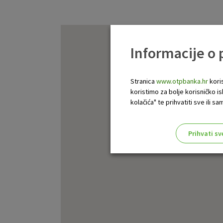
Informacije o
Stranica
www.otpbanka.hr
koris
koristimo za bolje korisničko i
kolačića" te prihvatiti sve ili
Prihvati sv
Odaberite najbolju opciju za va