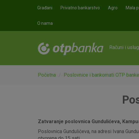
Skoči na glavni sadržaj
Građani
Privatno bankarstvo
Agro
Mala p
O nama
Računi i uslu
Početna
Poslovnice i bankomati OTP bank
Pos
Zatvaranje poslovnica Gundulićeva, Kampus,
Poslovnica Gundulićeva, na adresi Ivana Gunduli
otvorena do 15 sati.