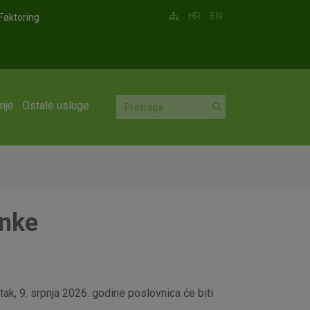
HR
EN
Faktoring
nje
Ostale usluge
anke
ak, 9. srpnja 2026. godine poslovnica će biti