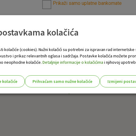
Prikaži samo uplatne bankomate
 postavkama kolačića
ti kolačiće (cookies). Nužni kolačići su potrebni za ispravan rad internetske
skustvo i prikaz relevantnih oglasa i sadržaja. Postavke kolačića možete pro
 samo neophodne kolačiće.
Detaljnije informacije o kolačićima
i njihovoj upotrebi
e kolačiće
Prihvaćam samo nužne kolačiće
Izmijeni posta
s!
Nužni (tehnički) kolačići - uvijek 
Nužni
kolačići
Ovi kolačići nužni su za funkcioniranje internet