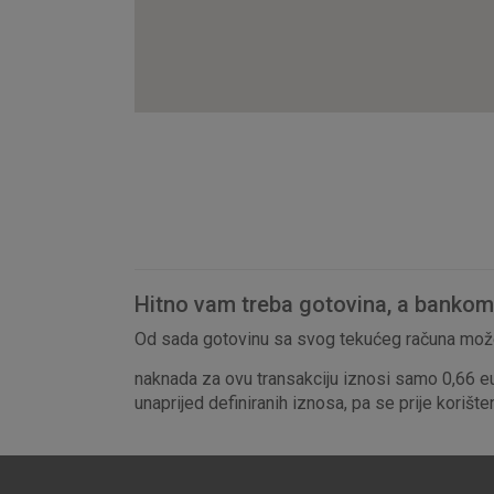
Hitno vam treba gotovina, a bankomat
Od sada gotovinu sa svog tekućeg računa može
naknada za ovu transakciju iznosi samo 0,66 e
unaprijed definiranih iznosa, pa se prije korišt
Prihvaćam upotrebu nave