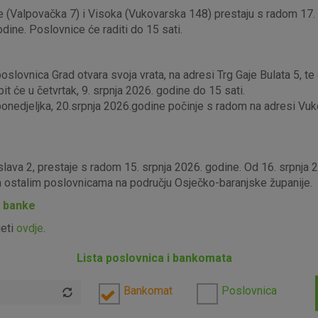
 (Valpovačka 7) i Visoka (Vukovarska 148) prestaju s radom 17. s
odine. Poslovnice će raditi do 15 sati.
lovnica Grad otvara svoja vrata, na adresi Trg Gaje Bulata 5, te ć
it će u četvrtak, 9. srpnja 2026. godine do 15 sati.
edjeljka, 20.srpnja 2026.godine počinje s radom na adresi Vukova
slava 2, prestaje s radom 15. srpnja 2026. godine. Od 16. srpnja
im ostalim poslovnicama na području Osječko-baranjske županije.
P banke
jeti
ovdje
.
Lista poslovnica i bankomata
Bankomat
Poslovnica