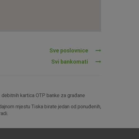
tavljaju kao odgovor na vaše
što su postavke kolačića. Svoj
iće ili pošalje upozorenje o
 raditi. Ti kolačići ne
 identificirati.
Sve poslovnice
Svi bankomati
e debitnih kartica OTP banke za građane
dajnom mjestu Tiska birate jedan od ponuđenih,
adi.