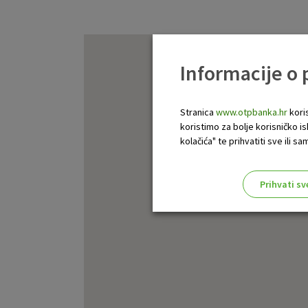
Informacije o
Stranica
www.otpbanka.hr
koris
koristimo za bolje korisničko i
kolačića" te prihvatiti sve ili
Prihvati sv
Odaberite najbolju opciju za va