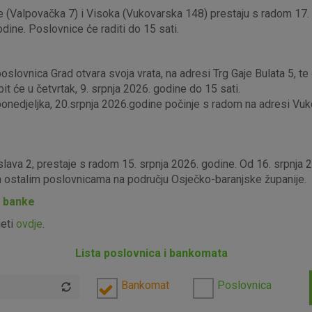
 (Valpovačka 7) i Visoka (Vukovarska 148) prestaju s radom 17. s
odine. Poslovnice će raditi do 15 sati.
lovnica Grad otvara svoja vrata, na adresi Trg Gaje Bulata 5, te ć
it će u četvrtak, 9. srpnja 2026. godine do 15 sati.
edjeljka, 20.srpnja 2026.godine počinje s radom na adresi Vukova
slava 2, prestaje s radom 15. srpnja 2026. godine. Od 16. srpnja
im ostalim poslovnicama na području Osječko-baranjske županije.
P banke
jeti
ovdje
.
Lista poslovnica i bankomata
Bankomat
Poslovnica