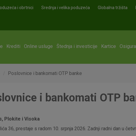
oduzeća i obrtnici
Srednja i velika poduzeća
Globalna tržišta
ge
Krediti
Online usluge
Štednja i investicije
Kartice
Osigura
e
Poslovnice i bankomati OTP banke
lovnice i bankomati OTP b
 Plokite i Visoka
ća 36, prestaje s radom 10. srpnja 2026. Zadnji radni dan u četvrt