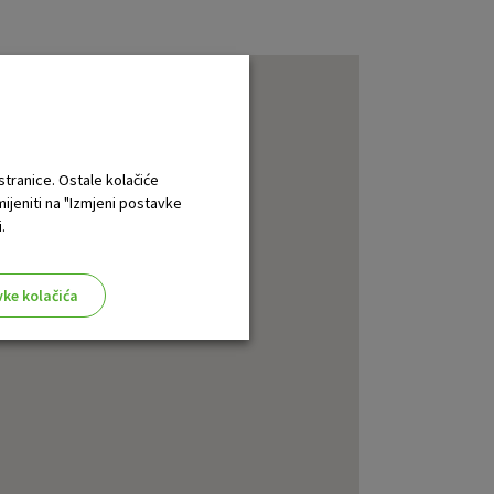
 stranice. Ostale kolačiće
mijeniti na "Izmjeni postavke
.
vke kolačića
aktivni
ske stranice i ne mogu se