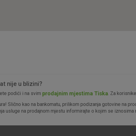
isključiti u našim sustavima. Uobičajeno se pos
radnje koje uključuju zahtjev za uslugama, kao 
preglednik možete postaviti da blokira te kolač
njima, ali u tom slučaju neki dijelovi stranice neće
pohranjuju nikakve informacije koje bi vas mogle
Analitički
Detaljnije informacije o kolačićima
kolačići
 nije u blizini?
Marketinški
prodajnim mjestima Tiska
te podići i na svim
. Za korisnik
kolačići
ura! Slično kao na bankomatu, prilikom podizanja gotovine na pro
enja usluge na prodajnom mjestu informirajte o kojim se iznosima r
denih kolačića