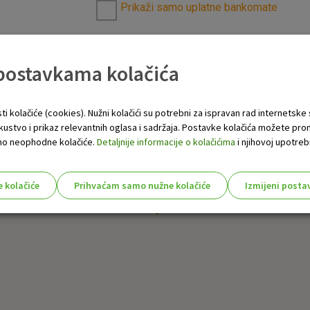
Prikaži samo uplatne bankomate
 postavkama kolačića
ti kolačiće (cookies). Nužni kolačići su potrebni za ispravan rad internetske
skustvo i prikaz relevantnih oglasa i sadržaja. Postavke kolačića možete pro
 samo neophodne kolačiće.
Detaljnije informacije o kolačićima
i njihovoj upotrebi
e kolačiće
Prihvaćam samo nužne kolačiće
Izmijeni posta
s!
Nužni (tehnički) kolačići - uvijek 
Nužni
kolačići
Ovi kolačići nužni su za funkcioniranje internet