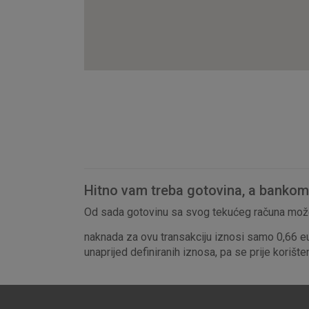
Hitno vam treba gotovina, a bankomat
Od sada gotovinu sa svog tekućeg računa može
naknada za ovu transakciju iznosi samo 0,66 e
unaprijed definiranih iznosa, pa se prije korišt
Prihvaćam upotrebu nave