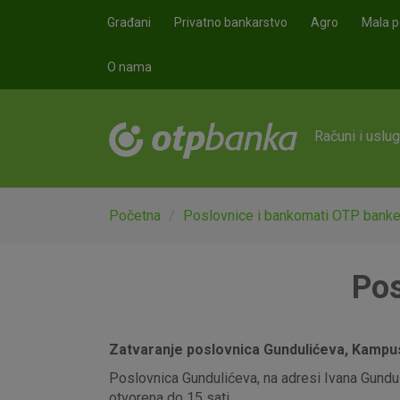
Skoči na glavni sadržaj
Građani
Privatno bankarstvo
Agro
Mala p
O nama
Računi i uslu
Početna
Poslovnice i bankomati OTP bank
Pos
Zatvaranje poslovnica Gundulićeva, Kampus,
Poslovnica Gundulićeva, na adresi Ivana Gunduli
otvorena do 15 sati.