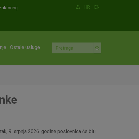
HR
EN
Faktoring
nje
Ostale usluge
anke
ak, 9. srpnja 2026. godine poslovnica će biti