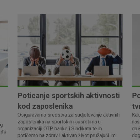
Marketinški
kolačići
denih kolačića
Poticanje sportskih aktivnosti
Po
kod zaposlenika
tv
Osiguravamo sredstva za sudjelovanje aktivnih
Kak
zaposlenika na sportskim susretima u
naš
og
organizaciji OTP banke i Sindikata te ih
druš
ađu
potičemo na zdrav i aktivan život pružajući im
dog