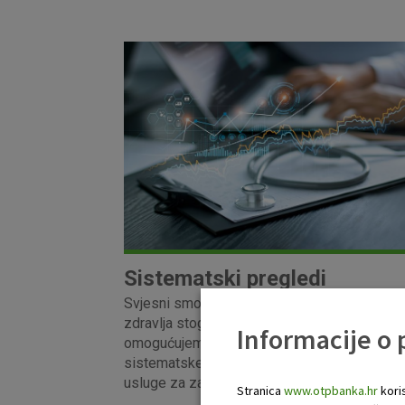
Sistematski pregledi
Svjesni smo važnosti mentalnog i fizičkog
zdravlja stoga našim zaposlenicima
Informacije o
omogućujemo redovite preventivne
sistematske preglede, kao i povoljnije doda
usluge za zaposlenike i članove njihovih obite
Stranica
www.otpbanka.hr
koris