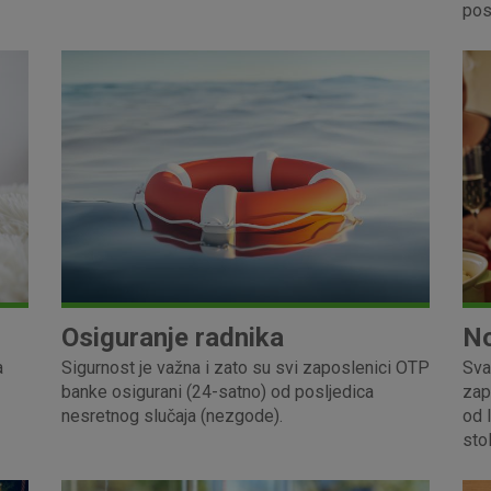
pos
Osiguranje radnika
No
a
Sigurnost je važna i zato su svi zaposlenici OTP
Sva
banke osigurani (24-satno) od posljedica
zap
nesretnog slučaja (nezgode).
od 
stol