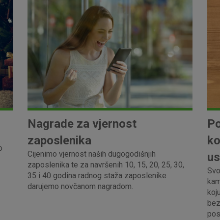
Nagrade za vjernost
Po
zaposlenika
ko
o
Cijenimo vjernost naših dugogodišnjih
us
zaposlenika te za navršenih 10, 15, 20, 25, 30,
Svo
35 i 40 godina radnog staža zaposlenike
kam
darujemo novčanom nagradom.
koj
bez
pos