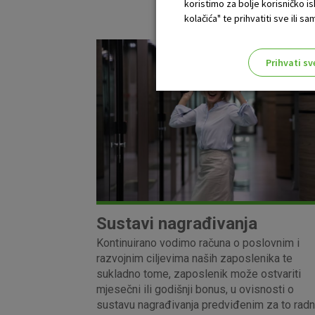
koristimo za bolje korisničko i
kolačića" te prihvatiti sve ili
Prihvati sv
Odaberite najbolju opciju za va
Sustavi nagrađivanja
Kontinuirano vodimo računa o poslovnim i
razvojnim ciljevima naših zaposlenika te
sukladno tome, zaposlenik može ostvariti
mjesečni ili godišnji bonus, u ovisnosti o
sustavu nagrađivanja predviđenim za to rad