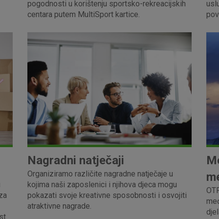
pogodnosti u korištenju sportsko-rekreacijskih
usl
centara putem MultiSport kartice.
pov
Nagradni natječaji
Mo
Organiziramo različite nagradne natječaje u
me
i
kojima naši zaposlenici i njihova djeca mogu
OTP
za
pokazati svoje kreativne sposobnosti i osvojiti
međ
atraktivne nagrade.
dje
st.