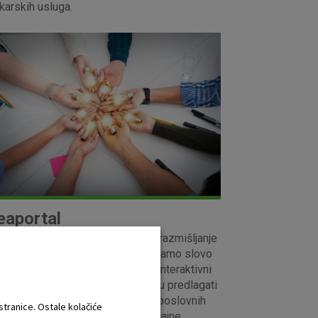
karskih usluga.
eaportal
TP banci potičemo kreativnost i razmišljanje
an okvira, a kako to ne bi ostalo samo slovo
papiru pokrenuli smo Ideaportal, interaktivni
tal putem kojeg zaposlenici mogu predlagati
je za optimizaciju i unaprjeđenje poslovnih
 stranice. Ostale kolačiće
cesa te na taj način ostvariti značajne