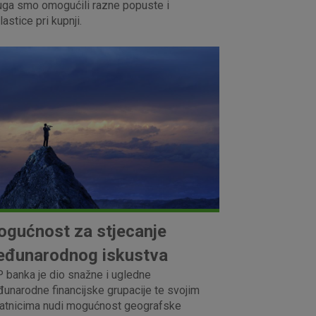
uga smo omogućili razne popuste i
lastice pri kupnji.
gućnost za stjecanje
đunarodnog iskustva
 banka je dio snažne i ugledne
unarodne financijske grupacije te svojim
latnicima nudi mogućnost geografske