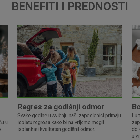
BENEFITI I PREDNOSTI
Regres za godišnji odmor
Bo
Svake godine u svibnju naši zaposlenici primaju
I u
ću u
isplatu regresa kako bi na vrijeme mogli
zap
o
isplanirati kvalitetan godišnji odmor.
do 
u v