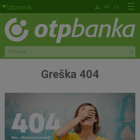
Skoči na glavni sadržaj
☰
Izbornik
HR
EN
Građani
Privatno bankarstvo
Agro
Mala poduzeća i obrtnici
Greška 404
Srednja i velika poduzeća
Globalna tržišta
Faktoring
O nama