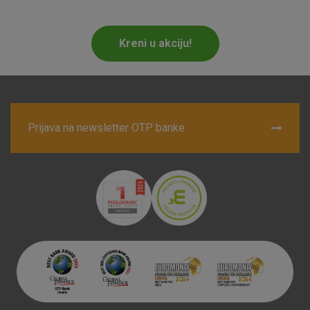
Marketinški kolačići
Analitički kolačići
Nužni kolačići
Kreni u akciju!
Prihvaćam upotrebu navedenih kolačića
Prijava na newsletter OTP banke
Nužni (tehnički) kolačići - uvijek aktivni
Ovi kolačići nužni su za funkcioniranje internetske stranice i
ne mogu se isključiti u našim sustavima. Uobičajeno se
postavljaju kao odgovor na vaše radnje koje uključuju zahtjev
za uslugama, kao što su postavke kolačića. Svoj preglednik
možete postaviti da blokira te kolačiće ili pošalje upozorenje
o njima, ali u tom slučaju neki dijelovi stranice neće raditi. Ti
kolačići ne pohranjuju nikakve informacije koje bi vas mogle
identificirati.
Detaljnije informacije o kolačićima