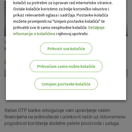
kolačići su potrebni za ispravan rad internetske stranice.
Ostale kolačiće koristimo za bolje korisničko iskustvo i
prikaz relevantnih oglasa i sadržaja. Postavke kolačića
možete promijeniti na "Izmjeni postavke kolačića" te
prihvatiti sve ili samo neophodne kolačiće.
Detaljnije
informacije o kolačićima
i njihovoj upotrebi.
Iskoristite ponudu gotovinskih kredita u eurima s fiksnom
Prihvati sve kolačiće
kamatnom stopom za cijeli period otplate!
Računi i usluge
Prihvaćam samo nužne kolačiće
Izmijeni postavke kolačića
Odaberite najbolju opciju za vas!
Račun OTP banke omogućuje vam upravljanje vašim
financijama na jednostavan i učinkovit način uz istovremenu
pogodnost korištenja dodatne palete proizvoda i usluga.